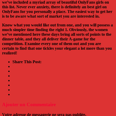
we’ve included a myriad array of beautiful OnlyFans girls on
this list. Never ever anxiety, there is definitely an best girl on
OnlyFans for you personally a place. The easiest way to get her
is to be aware what sort of market you are interested in.
Know what you would like out from one, and you will possess a
much simpler time finding the right 1. Obviously, the women
we’ve mentioned here these days bring all sorts of points to the
dinner table, and they all deliver their A-game for the
competition. Examine every one of them out and you are
certain to find that one tickles your elegant a lot more than you
realized!
Share This Post:
Ajouter un Commentaire
Votre adresse de messagerie ne sera pas publiée.