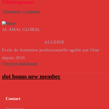
Téléchargement
Télacharger Catalogue
AL AMAL GLOBAL
ALGERIE
École de formation professionnelle agréée par l'état
depuis 2010.
S'inscrire maintenant
slot bonus new member
Contact
Appelez nous