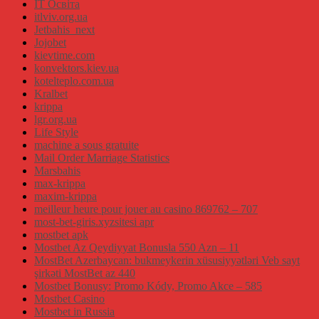
IT Освіта
itlviv.org.ua
Jetbahis_next
Jojobet
kievtime.com
konvektors.kiev.ua
kotelteplo.com.ua
Kralbet
krippa
lgr.org.ua
Life Style
machine a sous gratuite
Mail Order Marriage Statistics
Marsbahis
max-krippa
maxim-krippa
meilleur heure pour jouer au casino 869762 – 707
most-bet-giris.xyzsitesi apr
mostbet apk
Mostbet Az Qeydiyyat Bonusla 550 Azn – 11
MostBet Azerbaycan: bukmeykerin xüsusiyyətləri Veb sayt
şirkəti MostBet az 440
Mostbet Bonusy: Promo Kódy, Promo Akce – 585
Mostbet Casino
Mostbet in Russia