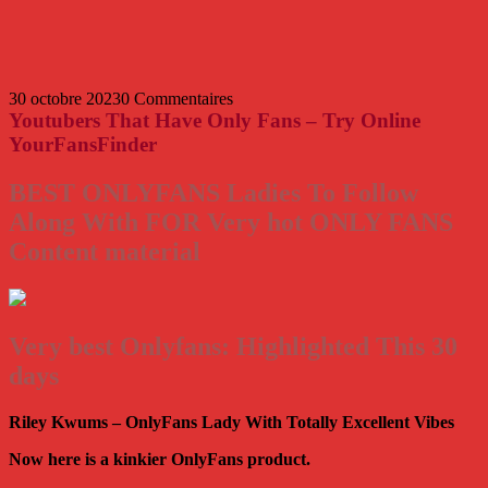
30 octobre 2023
0 Commentaires
Youtubers That Have Only Fans – Try Online
YourFansFinder
BEST ONLYFANS Ladies To Follow
Along With FOR Very hot ONLY FANS
Content material
Very best Onlyfans: Highlighted This 30
days
Riley Kwums – OnlyFans Lady With Totally Excellent Vibes
Now here is a kinkier OnlyFans product.