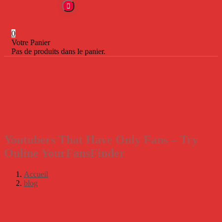
0
Votre Panier
Pas de produits dans le panier.
Youtubers That Have Only Fans – Try
Online YourFansFinder
Accueil
blog