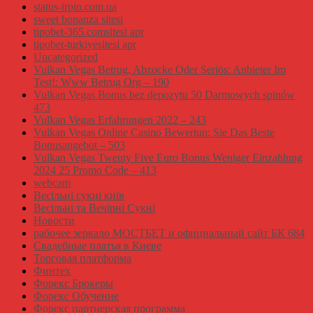
status-irpin.com.ua
sweet bonanza sitesi
tipobet-365.comsitesi apr
tipobet-turkiyesitesi apr
Uncategorized
Vulkan Vegas Betrug, Abzocke Oder Seriös: Anbieter Im
Test!: Www Betrug Org – 190
Vulkan Vegas Bonus bez depozytu 50 Darmowych spinów
473
Vulkan Vegas Erfahrungen 2022 – 243
Vulkan Vegas Online Casino Bewertun: Sie Das Beste
Bonusangebot – 503
Vulkan Vegas Twenty Five Euro Bonus Weniger Einzahlung
2024 25 Promo Code – 413
webcam
Весільні сукні київ
Весільні та Вечірні Сукні
Новости
рабочее зеркало МОСТБЕТ и официальный сайт БК 684
Свадебные платья в Киеве
Торговая платформа
Финтех
Форекс Брокеры
Форекс Обучение
Форекс партнерская программа