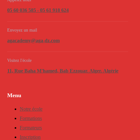
05 60 036 585 - 05 61 918 624
Envoyez un mail
agacademy@aga-dz.com
Visitez l'école
11, Rue Baha M'hamed, Bab Ezzouar. Alger. Algérie
Menu
Notre école
Formations
Formateurs
Inscription