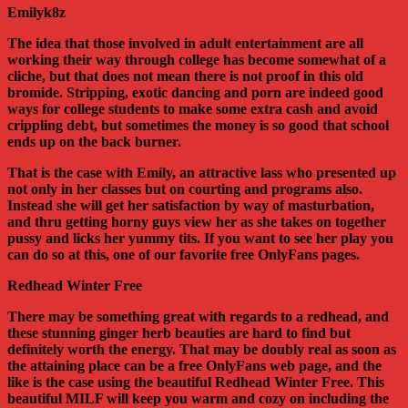
Emilyk8z
The idea that those involved in adult entertainment are all
working their way through college has become somewhat of a
cliche, but that does not mean there is not proof in this old
bromide. Stripping, exotic dancing and porn are indeed good
ways for college students to make some extra cash and avoid
crippling debt, but sometimes the money is so good that school
ends up on the back burner.
That is the case with Emily, an attractive lass who presented up
not only in her classes but on courting and programs also.
Instead she will get her satisfaction by way of masturbation,
and thru getting horny guys view her as she takes on together
pussy and licks her yummy tits. If you want to see her play you
can do so at this, one of our favorite free OnlyFans pages.
Redhead Winter Free
There may be something great with regards to a redhead, and
these stunning ginger herb beauties are hard to find but
definitely worth the energy. That may be doubly real as soon as
the attaining place can be a free OnlyFans web page, and the
like is the case using the beautiful Redhead Winter Free. This
beautiful MILF will keep you warm and cozy on including the