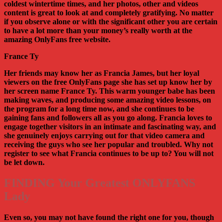
coldest wintertime times, and her photos, other and videos
content is great to look at and completely gratifying. No matter
if you observe alone or with the significant other you are certain
to have a lot more than your money’s really worth at the
amazing OnlyFans free website.
France Ty
Her friends may know her as Francia James, but her loyal
viewers on the free OnlyFans page she has set up know her by
her screen name France Ty. This warm younger babe has been
making waves, and producing some amazing video lessons, on
the program for a long time now, and she continues to be
gaining fans and followers all as you go along. Francia loves to
engage together visitors in an intimate and fascinating way, and
she genuinely enjoys carrying out for that video camera and
receiving the guys who see her popular and troubled. Why not
register to see what Francia continues to be up to? You will not
be let down.
FINDING Your Greatest ONLYFANS
Lady
Even so, you may not have found the right one for you, though