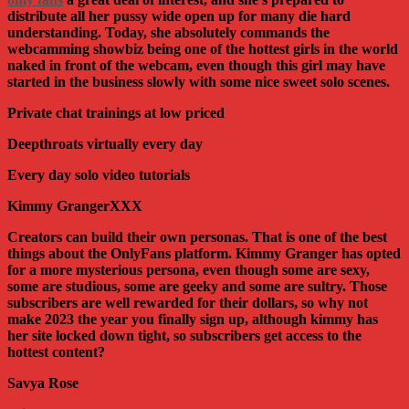
distribute all her pussy wide open up for many die hard
understanding. Today, she absolutely commands the
webcamming showbiz being one of the hottest girls in the world
naked in front of the webcam, even though this girl may have
started in the business slowly with some nice sweet solo scenes.
Private chat trainings at low priced
Deepthroats virtually every day
Every day solo video tutorials
Kimmy GrangerXXX
Creators can build their own personas. That is one of the best
things about the OnlyFans platform. Kimmy Granger has opted
for a more mysterious persona, even though some are sexy,
some are studious, some are geeky and some are sultry. Those
subscribers are well rewarded for their dollars, so why not
make 2023 the year you finally sign up, although kimmy has
her site locked down tight, so subscribers get access to the
hottest content?
Savya Rose