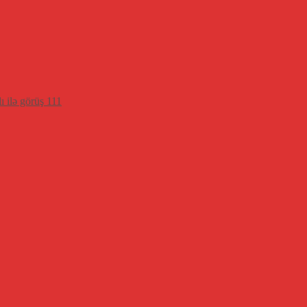
 ilə görüş 111