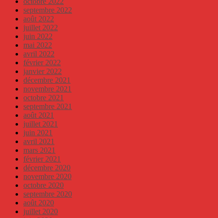
octobre 2022
septembre 2022
août 2022
juillet 2022
juin 2022
mai 2022
avril 2022
février 2022
janvier 2022
décembre 2021
novembre 2021
octobre 2021
septembre 2021
août 2021
juillet 2021
juin 2021
avril 2021
mars 2021
février 2021
décembre 2020
novembre 2020
octobre 2020
septembre 2020
août 2020
juillet 2020