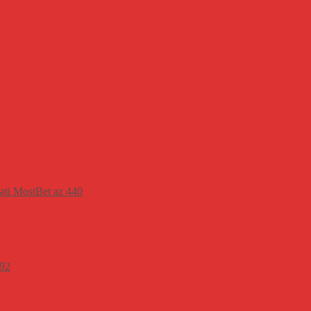
əti MostBet az 440
592