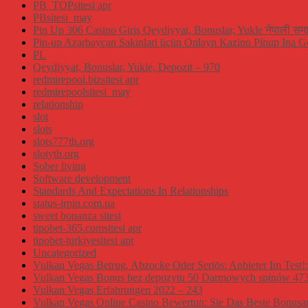
PB_TOPsitesi apr
PBsitesi_may
Pin Up 306 Casino Giriş Qeydiyyat, Bonuslar, Yukle नेपाली सम
Pin-up Azərbaycan Sakinləri üçün Onlayn Kazino Pinup Ina G
PL
Qeydiyyat, Bonuslar, Yukle, Depozit – 970
redmirepool.bizsitesi apr
redmirepoolsitesi_may
relationship
slot
slots
slots777th.org
slotyth.org
Sober living
Software development
Standards And Expectations In Relationships
status-irpin.com.ua
sweet bonanza sitesi
tipobet-365.comsitesi apr
tipobet-turkiyesitesi apr
Uncategorized
Vulkan Vegas Betrug, Abzocke Oder Seriös: Anbieter Im Tes
Vulkan Vegas Bonus bez depozytu 50 Darmowych spinów 47
Vulkan Vegas Erfahrungen 2022 – 243
Vulkan Vegas Online Casino Bewertun: Sie Das Beste Bonusa