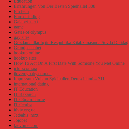
Education
Erfahrungen Von Der Besten Spielhalle! 308
FinTech
Forex Trading
Galabet_next
game
Gates-of-olympus
gay sites
Gözdən əlillər üçün Respublika Kitabxanasında Sevda Dəlidağlı
Grandpashabet
hookup online
hookup sites
How To Act On A First Date With Someone You Met Online
iclub.com.ua
ilovemybaby.com.ua
Impressum Vulkan Spielhallen Deutschland – 711
international dating
IT Education
IT Вакансії
IT Образование
IT Освіта
itlviv.org.ua
Jetbahis_next
Jojobet
kievtime.com