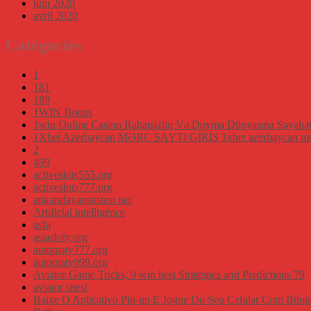
juin 2020
avril 2020
Catégories
1
181
189
1WIN Bonus
1win Online Casino Rahatsizliq Və Duyma Dünyasına Səyahət
1Xbet Azerbaycan MƏRC SAYTI GİRİŞ 1xbet azerbaycan mob
2
499
activeslots555.org
activeslots777.org
ankarafayansustasi net
Artificial intelligence
asfa
asiasloty.org
automaty777.org
automaty999.org
Aviator Game Tricks, 9 win best Strategies and Predictions 79
aviator sitesi
Baixe O Aplicativo Pin-up E Jogue Do Seu Celular Com Bônu