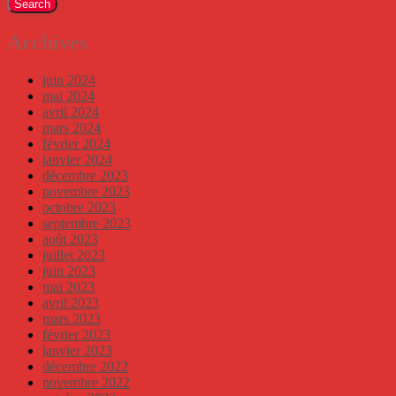
search
Search
Archives
juin 2024
mai 2024
avril 2024
mars 2024
février 2024
janvier 2024
décembre 2023
novembre 2023
octobre 2023
septembre 2023
août 2023
juillet 2023
juin 2023
mai 2023
avril 2023
mars 2023
février 2023
janvier 2023
décembre 2022
novembre 2022