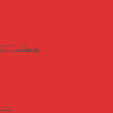
iniz 1 Win – 483
il uygulama yukle 680
s! – 553