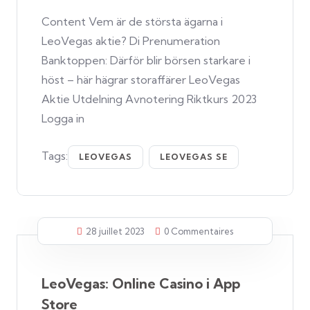
Content Vem är de största ägarna i
LeoVegas aktie? Di Prenumeration
Banktoppen: Därför blir börsen starkare i
höst – här hägrar storaffärer LeoVegas
Aktie Utdelning Avnotering Riktkurs 2023
Logga in
Tags:
LEOVEGAS
LEOVEGAS SE
28 juillet 2023
0 Commentaires
‎LeoVegas: Online Casino i App
Store