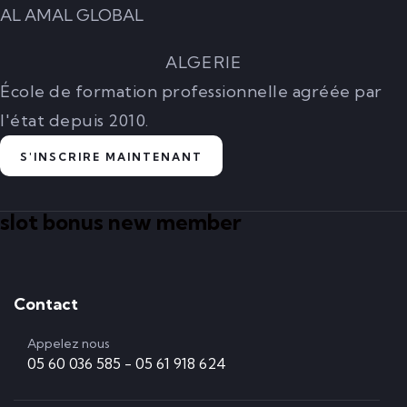
AL AMAL GLOBAL
ALGERIE
École de formation professionnelle agréée par
l'état depuis 2010.
S'INSCRIRE MAINTENANT
slot bonus new member
Contact
Appelez nous
05 60 036 585 - 05 61 918 624