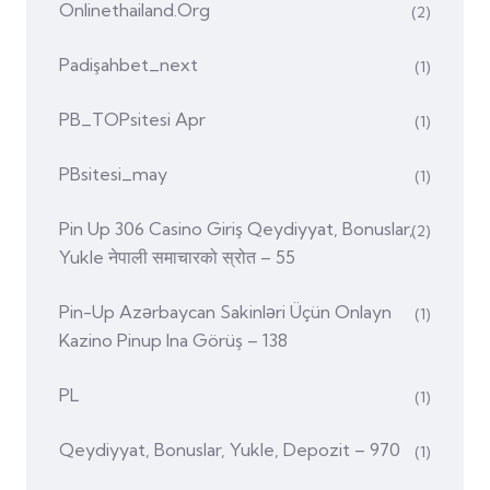
Onlinethailand.org
(2)
Padişahbet_next
(1)
PB_TOPsitesi Apr
(1)
PBsitesi_may
(1)
Pin Up 306 Casino Giriş Qeydiyyat, Bonuslar,
(2)
Yukle नेपाली समाचारको स्रोत – 55
Pin-Up Azərbaycan Sakinləri Üçün Onlayn
(1)
Kazino Pinup Ina Görüş – 138
PL
(1)
Qeydiyyat, Bonuslar, Yukle, Depozit – 970
(1)