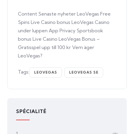
Content Senaste nyheter LeoVegas Free
Spins Live Casino bonus LeoVegas Casino
under luppen App Privacy Sportsbook
bonus Live Casino LeoVegas Bonus –
Gratisspel upp till 100 kr Vem äger
LeoVegas?
Tags:
LEOVEGAS
LEOVEGAS SE
SPÉCIALITÉ
1