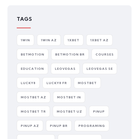
TAGS
1WIN
1WIN AZ
1XBET
1XBET AZ
BETMOTION
BETMOTION BR
COURSES
EDUCATION
LEOVEGAS
LEOVEGAS SE
LUCKY8
LUCKY8 FR
MOSTBET
MOSTBET AZ
MOSTBET IN
MOSTBET TR
MOSTBET UZ
PINUP
PINUP AZ
PINUP BR
PROGRAMING