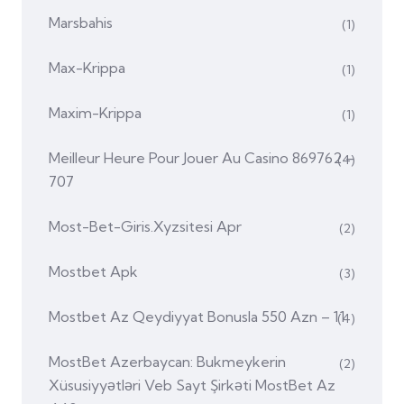
Marsbahis
(1)
Max-Krippa
(1)
Maxim-Krippa
(1)
Meilleur Heure Pour Jouer Au Casino 869762 –
(4)
707
Most-Bet-Giris.xyzsitesi Apr
(2)
Mostbet Apk
(3)
Mostbet Az Qeydiyyat Bonusla 550 Azn – 11
(4)
MostBet Azerbaycan: Bukmeykerin
(2)
Xüsusiyyətləri Veb Sayt Şirkəti MostBet Az