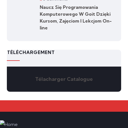
Naucz Się Programowania
Komputerowego W Goit Dzięki
Kursom, Zajęciom I Lekcjom On-
line
TÉLÉCHARGEMENT
Télacharger Catalogue