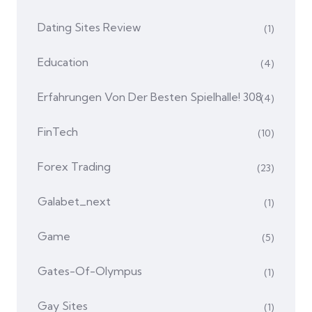
Dating Sites Review
(1)
Education
(4)
Erfahrungen Von Der Besten Spielhalle! 308
(4)
FinTech
(10)
Forex Trading
(23)
Galabet_next
(1)
Game
(5)
Gates-Of-Olympus
(1)
Gay Sites
(1)