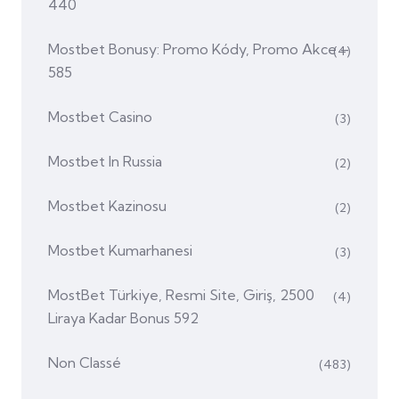
440
Mostbet Bonusy: Promo Kódy, Promo Akce –
(4)
585
Mostbet Casino
(3)
Mostbet In Russia
(2)
Mostbet Kazinosu
(2)
Mostbet Kumarhanesi
(3)
MostBet Türkiye, Resmi Site, Giriş, 2500
(4)
Liraya Kadar Bonus 592
Non Classé
(483)