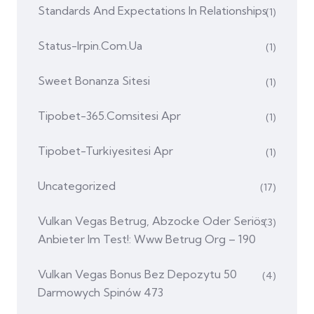
Standards And Expectations In Relationships
(1)
Status-Irpin.com.ua
(1)
Sweet Bonanza Sitesi
(1)
Tipobet-365.comsitesi Apr
(1)
Tipobet-Turkiyesitesi Apr
(1)
Uncategorized
(17)
Vulkan Vegas Betrug, Abzocke Oder Seriös:
(3)
Anbieter Im Test!: Www Betrug Org – 190
Vulkan Vegas Bonus Bez Depozytu 50
(4)
Darmowych Spinów 473