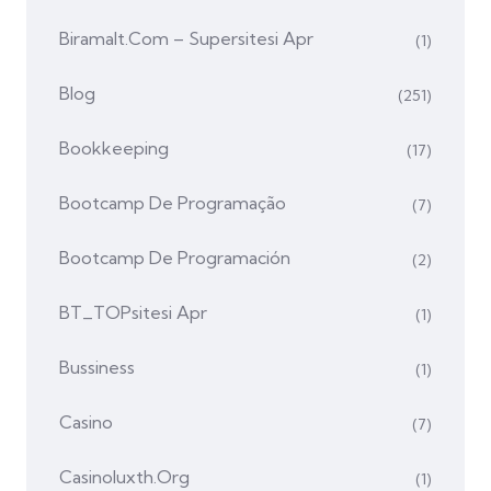
Biramalt.com – Supersitesi Apr
(1)
Blog
(251)
Bookkeeping
(17)
Bootcamp De Programação
(7)
Bootcamp De Programación
(2)
BT_TOPsitesi Apr
(1)
Bussiness
(1)
Casino
(7)
Casinoluxth.org
(1)