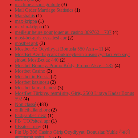
machine a sous gratuite
(3)
Mail Order Marriage Statistics
(1)
Marsbahis
(1)
max-krippa
(1)
maxim-krippa
(1)
meilleur heure pour jouer au casino 869762 – 707
(4)
most-bet-giris.xyzsitesi apr
(2)
mostbet apk
(3)
Mostbet Az Qeydiyyat Bonusla 550 Azn – 11
(4)
MostBet Azerbaycan: bukmeykerin xüsusiyyətləri Veb sayt
şirkəti MostBet az 440
(2)
Mostbet Bonusy: Promo Kódy, Promo Akce – 585
(4)
Mostbet Casino
(3)
Mostbet in Russia
(2)
Mostbet kazinosu
(2)
Mostbet kumarhanesi
(3)
MostBet Türkiye, resmi site, Giriş, 2500 Liraya Kadar Bonus
592
(4)
Non classé
(483)
onlinethailand.org
(2)
Padişahbet_next
(1)
PB_TOPsitesi apr
(1)
PBsitesi_may
(1)
Pin Up 306 Casino Giriş Qeydiyyat, Bonuslar, Yukle नेपाली
समाचारको स्रोत – 55
(2)