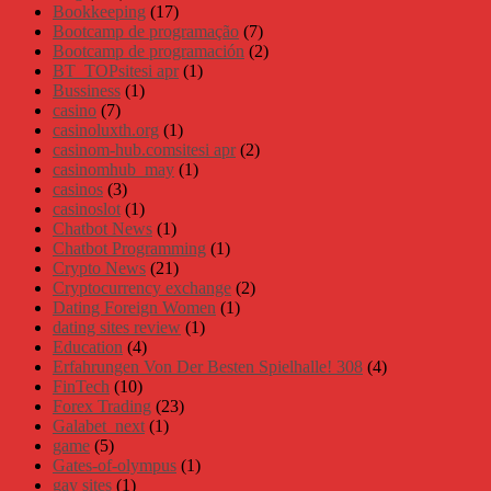
Bookkeeping
(17)
Bootcamp de programação
(7)
Bootcamp de programación
(2)
BT_TOPsitesi apr
(1)
Bussiness
(1)
casino
(7)
casinoluxth.org
(1)
casinom-hub.comsitesi apr
(2)
casinomhub_may
(1)
casinos
(3)
casinoslot
(1)
Chatbot News
(1)
Chatbot Programming
(1)
Crypto News
(21)
Cryptocurrency exchange
(2)
Dating Foreign Women
(1)
dating sites review
(1)
Education
(4)
Erfahrungen Von Der Besten Spielhalle! 308
(4)
FinTech
(10)
Forex Trading
(23)
Galabet_next
(1)
game
(5)
Gates-of-olympus
(1)
gay sites
(1)