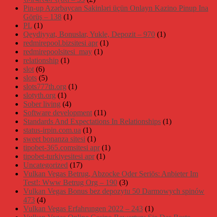
Pin-up Azərbaycan Sakinləri üçün Onlayn Kazino Pinup Ina
Görüş – 138
(1)
PL
(1)
Qeydiyyat, Bonuslar, Yukle, Depozit – 970
(1)
redmirepool.bizsitesi apr
(1)
redmirepoolsitesi_may
(1)
relationship
(1)
slot
(6)
slots
(5)
slots777th.org
(1)
slotyth.org
(1)
Sober living
(4)
Software development
(11)
Standards And Expectations In Relationships
(1)
status-irpin.com.ua
(1)
sweet bonanza sitesi
(1)
tipobet-365.comsitesi apr
(1)
tipobet-turkiyesitesi apr
(1)
Uncategorized
(17)
Vulkan Vegas Betrug, Abzocke Oder Seriös: Anbieter Im
Test!: Www Betrug Org – 190
(3)
Vulkan Vegas Bonus bez depozytu 50 Darmowych spinów
473
(4)
Vulkan Vegas Erfahrungen 2022 – 243
(1)