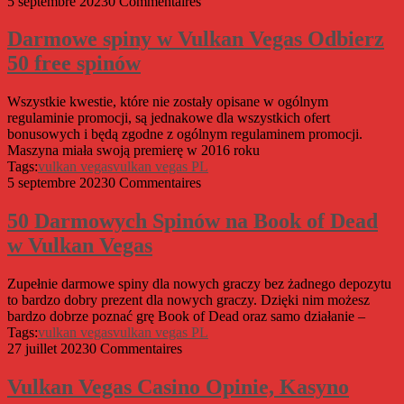
5 septembre 2023
0 Commentaires
Darmowe spiny w Vulkan Vegas Odbierz
50 free spinów
Wszystkie kwestie, które nie zostały opisane w ogólnym
regulaminie promocji, są jednakowe dla wszystkich ofert
bonusowych i będą zgodne z ogólnym regulaminem promocji.
Maszyna miała swoją premierę w 2016 roku
Tags:
vulkan vegas
vulkan vegas PL
5 septembre 2023
0 Commentaires
50 Darmowych Spinów na Book of Dead
w Vulkan Vegas
Zupełnie darmowe spiny dla nowych graczy bez żadnego depozytu
to bardzo dobry prezent dla nowych graczy. Dzięki nim możesz
bardzo dobrze poznać grę Book of Dead oraz samo działanie –
Tags:
vulkan vegas
vulkan vegas PL
27 juillet 2023
0 Commentaires
Vulkan Vegas Casino Opinie, Kasyno