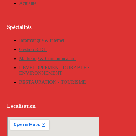
Actualité
Spécialités
Informatique & Internet
Gestion & RH
Marketing & Communication
DÉVELOPPEMENT DURABLE •
ENVIRONNEMENT
RESTAURATION • TOURISME
Localisation