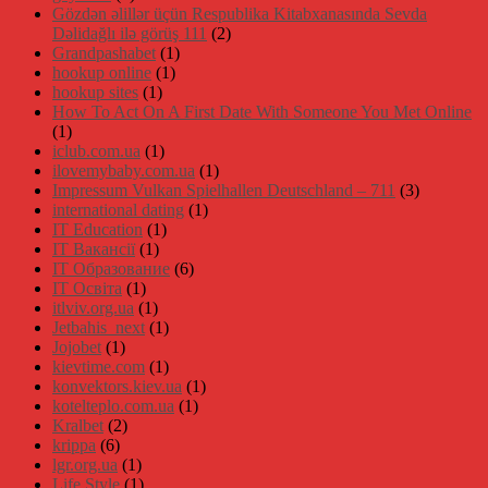
Gözdən əlillər üçün Respublika Kitabxanasında Sevda
Dəlidağlı ilə görüş 111
(2)
Grandpashabet
(1)
hookup online
(1)
hookup sites
(1)
How To Act On A First Date With Someone You Met Online
(1)
iclub.com.ua
(1)
ilovemybaby.com.ua
(1)
Impressum Vulkan Spielhallen Deutschland – 711
(3)
international dating
(1)
IT Education
(1)
IT Вакансії
(1)
IT Образование
(6)
IT Освіта
(1)
itlviv.org.ua
(1)
Jetbahis_next
(1)
Jojobet
(1)
kievtime.com
(1)
konvektors.kiev.ua
(1)
kotelteplo.com.ua
(1)
Kralbet
(2)
krippa
(6)
lgr.org.ua
(1)
Life Style
(1)