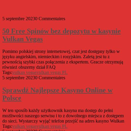
5 septembre 2023
0 Commentaires
50 Free Spinów bez depozytu w kasynie
Vulkan Vegas
Pomimo polskiej strony internetowej, czat jest dostępny tylko w
języku angielskim, niemieckim i rosyjskim. Zaletą jest tu z
pewnością szybki czas połączenia z ekspertem. Gracze otrzymują
również obszerny dział FAQ
Tags:
vulkan vegas
vulkan vegas PL
5 septembre 2023
0 Commentaires
Sprawdź Najlepsze Kasyno Online w
Polsce
W ten sposób każdy użytkownik kasyna ma dostęp do pełni
możliwości naszego serwisu i to z dowolnego miejsca z dostępem
do sieci. Wystarczy wyjąć telefon przejść na adres kasyno Wulkan
Tags:
vulkan vegas
vulkan vegas PL