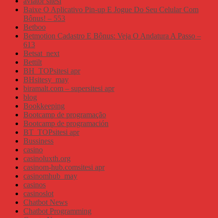
aviator sitesi
Baixe O Aplicativo Pin-up E Jogue Do Seu Celular Com
Bônus! – 553
Betboo
Betmotion Cadastro E Bônus: Veja O Andatura A Passo –
613
Betsat_next
Bettilt
BH_TOPsitesi apr
BHsitesy_may
biramalt.com – supersitesi apr
blog
Bookkeeping
Bootcamp de programação
Bootcamp de programación
BT_TOPsitesi apr
Bussiness
casino
casinoluxth.org
casinom-hub.comsitesi apr
casinomhub_may
casinos
casinoslot
Chatbot News
Chatbot Programming