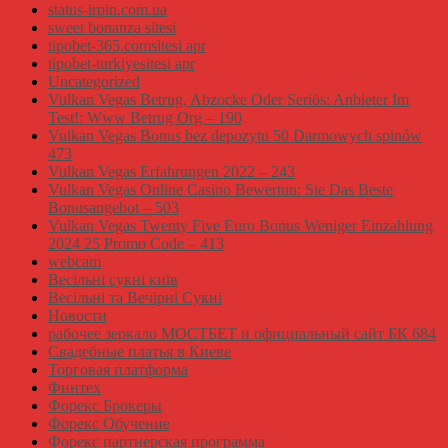
status-irpin.com.ua
sweet bonanza sitesi
tipobet-365.comsitesi apr
tipobet-turkiyesitesi apr
Uncategorized
Vulkan Vegas Betrug, Abzocke Oder Seriös: Anbieter Im
Test!: Www Betrug Org – 190
Vulkan Vegas Bonus bez depozytu 50 Darmowych spinów
473
Vulkan Vegas Erfahrungen 2022 – 243
Vulkan Vegas Online Casino Bewertun: Sie Das Beste
Bonusangebot – 503
Vulkan Vegas Twenty Five Euro Bonus Weniger Einzahlung
2024 25 Promo Code – 413
webcam
Весільні сукні київ
Весільні та Вечірні Сукні
Новости
рабочее зеркало МОСТБЕТ и официальный сайт БК 684
Свадебные платья в Киеве
Торговая платформа
Финтех
Форекс Брокеры
Форекс Обучение
Форекс партнерская программа