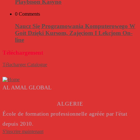
Playbison Kasyno
0 Comments
Naucz Się Programowania Komputerowego W
Goit Dzięki Kursom, Zajęciom I Lekcjom On-
line
Téléchargement
Télacharger Catalogue
AL AMAL GLOBAL
ALGERIE
École de formation professionnelle agréée par l'état
depuis 2010.
S'inscrire maintenant