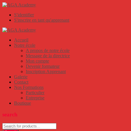
S'identifier
S'inscrire en tant qu'apprenant
Accueil
Notre école
A propos de notre école
Message de la directrice
Mon compte
Devenir formateur
Inscription Apprenant
Galerie
Contact
Nos Formations
Particulier
Entreprise
Boutique
search
Products