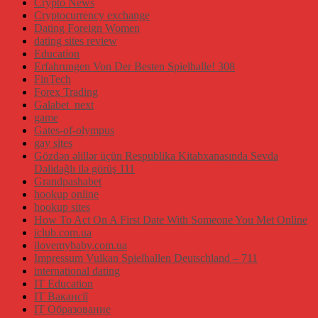
Crypto News
Cryptocurrency exchange
Dating Foreign Women
dating sites review
Education
Erfahrungen Von Der Besten Spielhalle! 308
FinTech
Forex Trading
Galabet_next
game
Gates-of-olympus
gay sites
Gözdən əlillər üçün Respublika Kitabxanasında Sevda
Dəlidağlı ilə görüş 111
Grandpashabet
hookup online
hookup sites
How To Act On A First Date With Someone You Met Online
iclub.com.ua
ilovemybaby.com.ua
Impressum Vulkan Spielhallen Deutschland – 711
international dating
IT Education
IT Вакансії
IT Образование