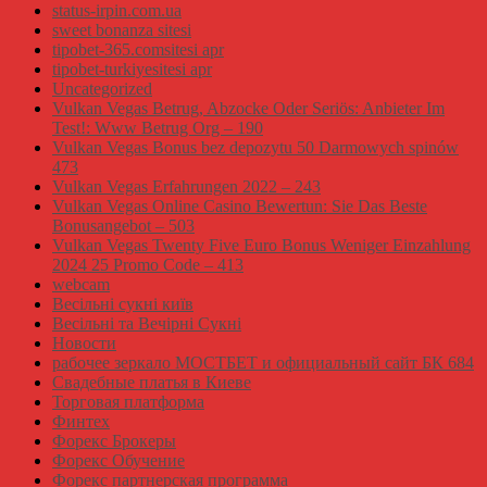
status-irpin.com.ua
sweet bonanza sitesi
tipobet-365.comsitesi apr
tipobet-turkiyesitesi apr
Uncategorized
Vulkan Vegas Betrug, Abzocke Oder Seriös: Anbieter Im
Test!: Www Betrug Org – 190
Vulkan Vegas Bonus bez depozytu 50 Darmowych spinów
473
Vulkan Vegas Erfahrungen 2022 – 243
Vulkan Vegas Online Casino Bewertun: Sie Das Beste
Bonusangebot – 503
Vulkan Vegas Twenty Five Euro Bonus Weniger Einzahlung
2024 25 Promo Code – 413
webcam
Весільні сукні київ
Весільні та Вечірні Сукні
Новости
рабочее зеркало МОСТБЕТ и официальный сайт БК 684
Свадебные платья в Киеве
Торговая платформа
Финтех
Форекс Брокеры
Форекс Обучение
Форекс партнерская программа