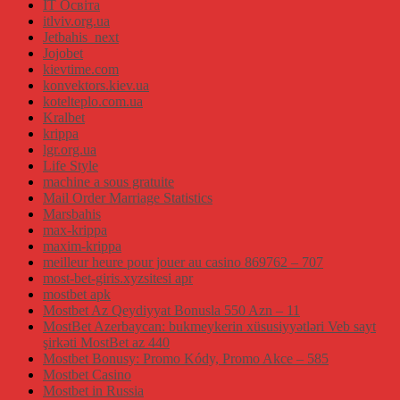
IT Освіта
itlviv.org.ua
Jetbahis_next
Jojobet
kievtime.com
konvektors.kiev.ua
kotelteplo.com.ua
Kralbet
krippa
lgr.org.ua
Life Style
machine a sous gratuite
Mail Order Marriage Statistics
Marsbahis
max-krippa
maxim-krippa
meilleur heure pour jouer au casino 869762 – 707
most-bet-giris.xyzsitesi apr
mostbet apk
Mostbet Az Qeydiyyat Bonusla 550 Azn – 11
MostBet Azerbaycan: bukmeykerin xüsusiyyətləri Veb sayt
şirkəti MostBet az 440
Mostbet Bonusy: Promo Kódy, Promo Akce – 585
Mostbet Casino
Mostbet in Russia