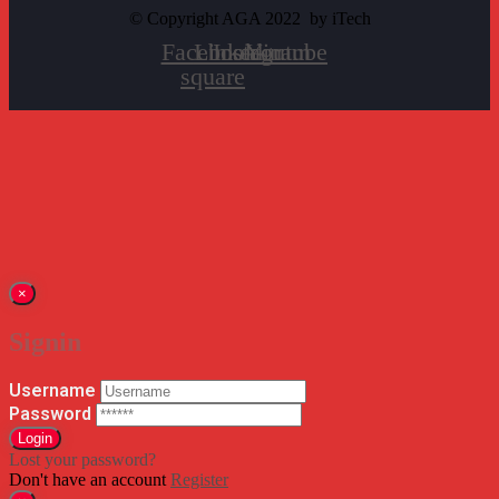
© Copyright AGA 2022 by iTech
Facebook-
Linkedin
Instagram
Youtube
square
×
Signin
Username
Password
Lost your password?
Don't have an account
Register