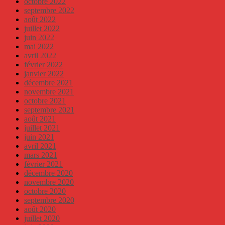
octobre 2022
septembre 2022
août 2022
juillet 2022
juin 2022
mai 2022
avril 2022
février 2022
janvier 2022
décembre 2021
novembre 2021
octobre 2021
septembre 2021
août 2021
juillet 2021
juin 2021
avril 2021
mars 2021
février 2021
décembre 2020
novembre 2020
octobre 2020
septembre 2020
août 2020
juillet 2020