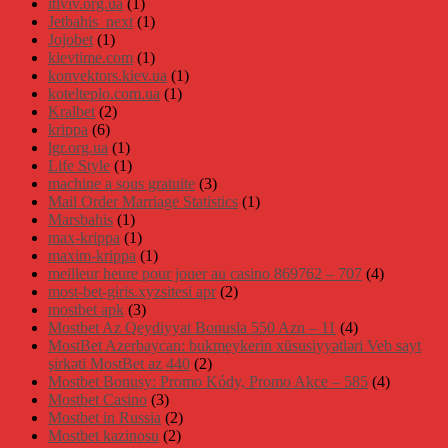
itlviv.org.ua
(1)
Jetbahis_next
(1)
Jojobet
(1)
kievtime.com
(1)
konvektors.kiev.ua
(1)
kotelteplo.com.ua
(1)
Kralbet
(2)
krippa
(6)
lgr.org.ua
(1)
Life Style
(1)
machine a sous gratuite
(3)
Mail Order Marriage Statistics
(1)
Marsbahis
(1)
max-krippa
(1)
maxim-krippa
(1)
meilleur heure pour jouer au casino 869762 – 707
(4)
most-bet-giris.xyzsitesi apr
(2)
mostbet apk
(3)
Mostbet Az Qeydiyyat Bonusla 550 Azn – 11
(4)
MostBet Azerbaycan: bukmeykerin xüsusiyyətləri Veb sayt
şirkəti MostBet az 440
(2)
Mostbet Bonusy: Promo Kódy, Promo Akce – 585
(4)
Mostbet Casino
(3)
Mostbet in Russia
(2)
Mostbet kazinosu
(2)