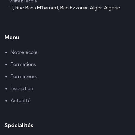
Visitez l'école
11, Rue Baha M'hamed, Bab Ezzouar. Alger. Algérie
Menu
Notre école
Formations
Formateurs
Inscription
Actualité
Spécialités