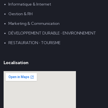
Informatique & Internet
Gestion & RH
Marketing & Communication
DÉVELOPPEMENT DURABLE • ENVIRONNEMENT
RESTAURATION • TOURISME
Localisation