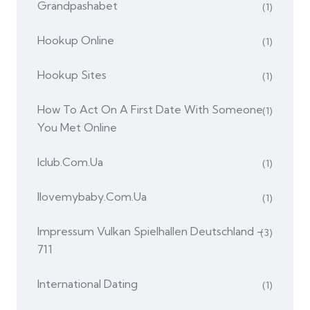
Grandpashabet
(1)
Hookup Online
(1)
Hookup Sites
(1)
How To Act On A First Date With Someone
(1)
You Met Online
Iclub.com.ua
(1)
Ilovemybaby.com.ua
(1)
Impressum Vulkan Spielhallen Deutschland –
(3)
711
International Dating
(1)