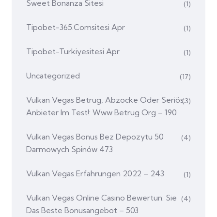
Sweet Bonanza Sitesi
(1)
Tipobet-365.comsitesi Apr
(1)
Tipobet-Turkiyesitesi Apr
(1)
Uncategorized
(17)
Vulkan Vegas Betrug, Abzocke Oder Seriös:
(3)
Anbieter Im Test!: Www Betrug Org – 190
Vulkan Vegas Bonus Bez Depozytu 50
(4)
Darmowych Spinów 473
Vulkan Vegas Erfahrungen 2022 – 243
(1)
Vulkan Vegas Online Casino Bewertun: Sie
(4)
Das Beste Bonusangebot – 503