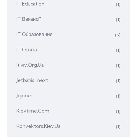
IT Education
(1)
IT Вакансії
(1)
IT Образование
(6)
IT Освіта
(1)
Itlviv.org.ua
(1)
Jetbahis_next
(1)
Jojobet
(1)
Kievtime.com
(1)
Konvektors.kiev.ua
(1)