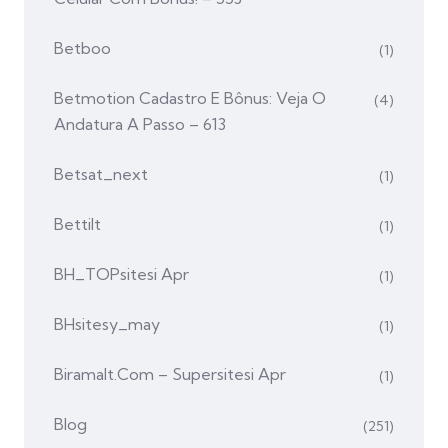
Betboo
(1)
Betmotion Cadastro E Bônus: Veja O
(4)
Andatura A Passo – 613
Betsat_next
(1)
Bettilt
(1)
BH_TOPsitesi Apr
(1)
BHsitesy_may
(1)
Biramalt.com – Supersitesi Apr
(1)
Blog
(251)