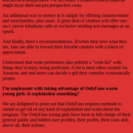
might incur shell out-per-perspective costs.
An additional way to money in is simply by offering customcontent
and merchandise, plus more. A great deal of creators will offer one-
on-1 movie telephone calls or exclusive sending text messages as an
upsell.
And finally, there’s recommendations. If/when they love what they
see, fans are able to reward their favorite creators with a token of
appreciation.
Understand that some performers also publish a “wish list” with
things they’d enjoy being proficient. A list is most often curated via
Amazon, and end users can decide a gift they consider economically
proper.
I’m unpleasant with taking advantage of OnlyFans warm
young girls. Is exploitation something?
We are delighted to point out that OnlyFans requires methods to
curtail or get rid of any kind of exploitation and scam about the
program. The OnlyFans young girls have been in full charge of their
general public and hidden user profiles, their profits, their costs and,
above all, their actions.