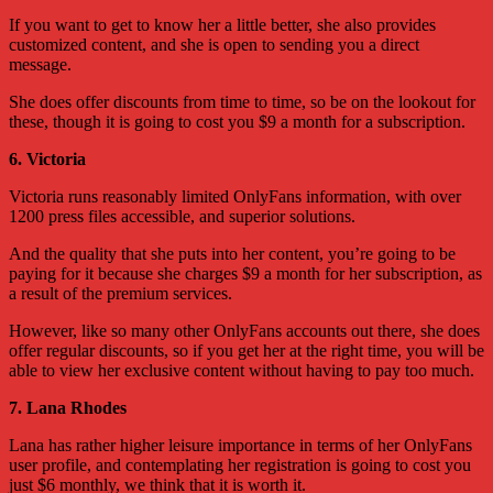
If you want to get to know her a little better, she also provides
customized content, and she is open to sending you a direct
message.
She does offer discounts from time to time, so be on the lookout for
these, though it is going to cost you $9 a month for a subscription.
6. Victoria
Victoria runs reasonably limited OnlyFans information, with over
1200 press files accessible, and superior solutions.
And the quality that she puts into her content, you’re going to be
paying for it because she charges $9 a month for her subscription, as
a result of the premium services.
However, like so many other OnlyFans accounts out there, she does
offer regular discounts, so if you get her at the right time, you will be
able to view her exclusive content without having to pay too much.
7. Lana Rhodes
Lana has rather higher leisure importance in terms of her OnlyFans
user profile, and contemplating her registration is going to cost you
just $6 monthly, we think that it is worth it.