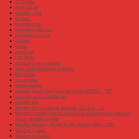
IT Освіта
itlviv.org.ua
Jetbahis_next
Jojobet
kievtime.com
konvektors.kiev.ua
kotelteplo.com.ua
Kralbet
krippa
lgr.org.ua
Life Style
machine a sous gratuite
Mail Order Marriage Statistics
Marsbahis
max-krippa
maxim-krippa
meilleur heure pour jouer au casino 869762 – 707
most-bet-giris.xyzsitesi apr
mostbet apk
Mostbet Az Qeydiyyat Bonusla 550 Azn – 11
MostBet Azerbaycan: bukmeykerin xüsusiyyətləri Veb sayt
şirkəti MostBet az 440
Mostbet Bonusy: Promo Kódy, Promo Akce – 585
Mostbet Casino
Mostbet in Russia