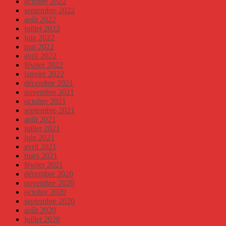
octobre 2022
septembre 2022
août 2022
juillet 2022
juin 2022
mai 2022
avril 2022
février 2022
janvier 2022
décembre 2021
novembre 2021
octobre 2021
septembre 2021
août 2021
juillet 2021
juin 2021
avril 2021
mars 2021
février 2021
décembre 2020
novembre 2020
octobre 2020
septembre 2020
août 2020
juillet 2020