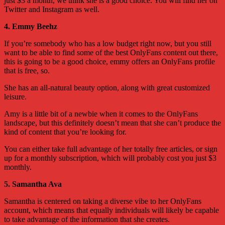
just $3 a month, we think she is a good choice. You will find her on
Twitter and Instagram as well.
4. Emmy Beehz
If you’re somebody who has a low budget right now, but you still
want to be able to find some of the best OnlyFans content out there,
this is going to be a good choice, emmy offers an OnlyFans profile
that is free, so.
She has an all-natural beauty option, along with great customized
leisure.
Amy is a little bit of a newbie when it comes to the OnlyFans
landscape, but this definitely doesn’t mean that she can’t produce the
kind of content that you’re looking for.
You can either take full advantage of her totally free articles, or sign
up for a monthly subscription, which will probably cost you just $3
monthly.
5. Samantha Ava
Samantha is centered on taking a diverse vibe to her OnlyFans
account, which means that equally individuals will likely be capable
to take advantage of the information that she creates.