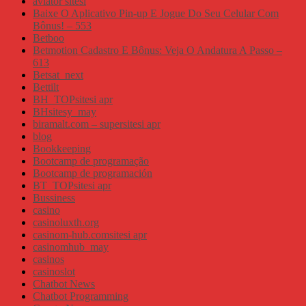
aviator sitesi
Baixe O Aplicativo Pin-up E Jogue Do Seu Celular Com
Bônus! – 553
Betboo
Betmotion Cadastro E Bônus: Veja O Andatura A Passo –
613
Betsat_next
Bettilt
BH_TOPsitesi apr
BHsitesy_may
biramalt.com – supersitesi apr
blog
Bookkeeping
Bootcamp de programação
Bootcamp de programación
BT_TOPsitesi apr
Bussiness
casino
casinoluxth.org
casinom-hub.comsitesi apr
casinomhub_may
casinos
casinoslot
Chatbot News
Chatbot Programming