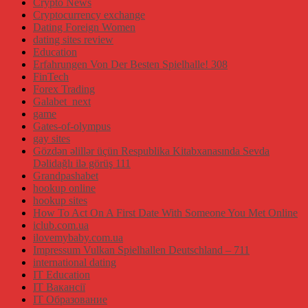
Crypto News
Cryptocurrency exchange
Dating Foreign Women
dating sites review
Education
Erfahrungen Von Der Besten Spielhalle! 308
FinTech
Forex Trading
Galabet_next
game
Gates-of-olympus
gay sites
Gözdən əlillər üçün Respublika Kitabxanasında Sevda
Dəlidağlı ilə görüş 111
Grandpashabet
hookup online
hookup sites
How To Act On A First Date With Someone You Met Online
iclub.com.ua
ilovemybaby.com.ua
Impressum Vulkan Spielhallen Deutschland – 711
international dating
IT Education
IT Вакансії
IT Образование