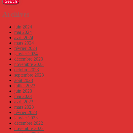
search
Search
Archives
juin 2024
mai 2024
avril 2024
mars 2024
février 2024
janvier 2024
décembre 2023
novembre 2023
octobre 2023
septembre 2023
août 2023
juillet 2023
juin 2023
mai 2023
avril 2023
mars 2023
février 2023
janvier 2023
décembre 2022
novembre 2022