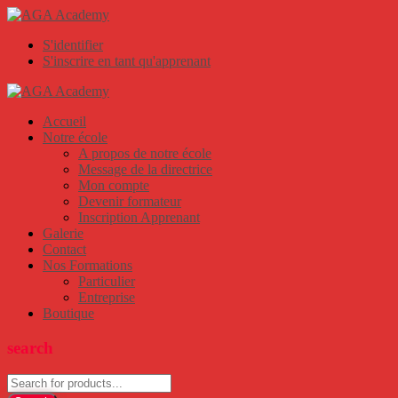
S'identifier
S'inscrire en tant qu'apprenant
Accueil
Notre école
A propos de notre école
Message de la directrice
Mon compte
Devenir formateur
Inscription Apprenant
Galerie
Contact
Nos Formations
Particulier
Entreprise
Boutique
search
Products