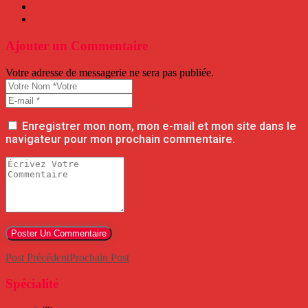
Ajouter un Commentaire
Votre adresse de messagerie ne sera pas publiée.
Enregistrer mon nom, mon e-mail et mon site dans le
navigateur pour mon prochain commentaire.
Post Précédent
Prochain Post
Spécialité