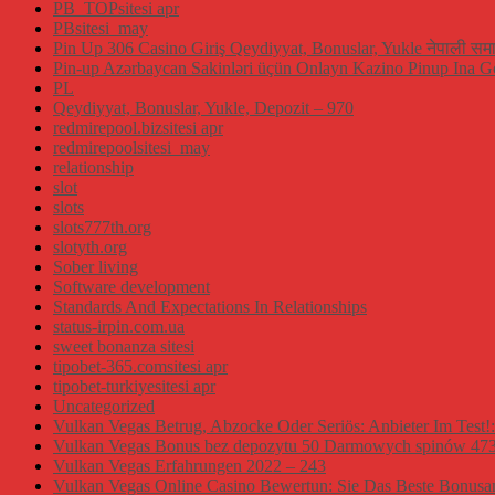
PB_TOPsitesi apr
PBsitesi_may
Pin Up 306 Casino Giriş Qeydiyyat, Bonuslar, Yukle नेपाली सम
Pin-up Azərbaycan Sakinləri üçün Onlayn Kazino Pinup Ina G
PL
Qeydiyyat, Bonuslar, Yukle, Depozit – 970
redmirepool.bizsitesi apr
redmirepoolsitesi_may
relationship
slot
slots
slots777th.org
slotyth.org
Sober living
Software development
Standards And Expectations In Relationships
status-irpin.com.ua
sweet bonanza sitesi
tipobet-365.comsitesi apr
tipobet-turkiyesitesi apr
Uncategorized
Vulkan Vegas Betrug, Abzocke Oder Seriös: Anbieter Im Tes
Vulkan Vegas Bonus bez depozytu 50 Darmowych spinów 47
Vulkan Vegas Erfahrungen 2022 – 243
Vulkan Vegas Online Casino Bewertun: Sie Das Beste Bonusa