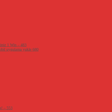
iniz 1 Win – 483
il uygulama yukle 680
s! – 553