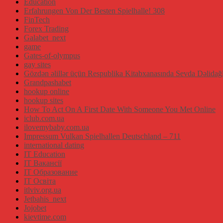
Education
Erfahrungen Von Der Besten Spielhalle! 308
FinTech
Forex Trading
Galabet_next
game
Gates-of-olympus
gay sites
Gözdən əlillər üçün Respublika Kitabxanasında Sevda Dəlidağlı
Grandpashabet
hookup online
hookup sites
How To Act On A First Date With Someone You Met Online
iclub.com.ua
ilovemybaby.com.ua
Impressum Vulkan Spielhallen Deutschland – 711
international dating
IT Education
IT Вакансії
IT Образование
IT Освіта
itlviv.org.ua
Jetbahis_next
Jojobet
kievtime.com