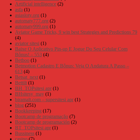
Artificial intelligence
(2)
asfa
(1)
asiasloty.org
(1)
automaty777.org
(2)
automaty999.org
(1)
Aviator Game Tricks, 9 win best Strategies and Predictions 79
(4)
aviator sitesi
(1)
Baixe O Aplicativo Pin-up E Jogue Do Seu Celular Com
Bônus! – 553
(4)
Betboo
(1)
Betmotion Cadastro E Bônus: Veja O Andatura A Passo –
613
(4)
Betsat_next
(1)
Bettilt
(1)
BH_TOPsitesi apr
(1)
BHsitesy_may
(1)
biramalt.com – supersitesi apr
(1)
blog
(251)
Bookkeeping
(17)
Bootcamp de programação
(7)
Bootcamp de programación
(2)
BT_TOPsitesi apr
(1)
Bussiness
(1)
casino
(7)