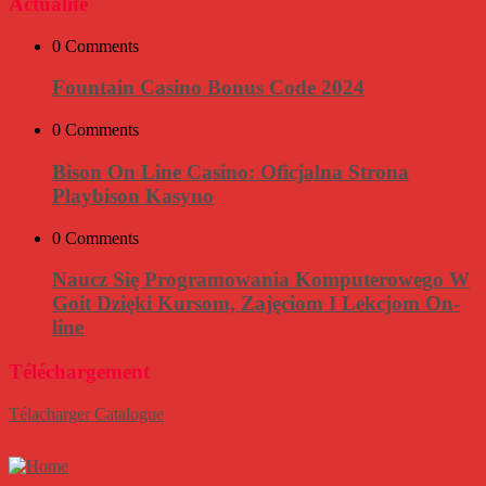
Actualité
0 Comments
Fountain Casino Bonus Code 2024
0 Comments
Bison On Line Casino: Oficjalna Strona
Playbison Kasyno
0 Comments
Naucz Się Programowania Komputerowego W
Goit Dzięki Kursom, Zajęciom I Lekcjom On-
line
Téléchargement
Télacharger Catalogue