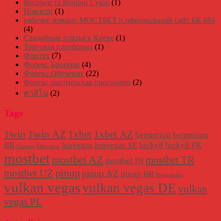
Весільні та Вечірні Сукні
(1)
Новости
(1)
рабочее зеркало МОСТБЕТ и официальный сайт БК 684
(4)
Свадебные платья в Киеве
(1)
Торговая платформа
(1)
Финтех
(7)
Форекс Брокеры
(4)
Форекс Обучение
(22)
Форекс партнерская программа
(2)
คาสิโน
(2)
Tags
1win
1win AZ
1xbet
1xbet AZ
betmotion
betmotion
BR
leovegas
leovegas SE
lucky8
lucky8 FR
Courses
Education
mostbet
mostbet AZ
mostbet TR
mostbet IN
pinup
mostbet UZ
pinup AZ
pinup BR
Programing
vulkan vegas
vulkan vegas DE
vulkan
vegas PL