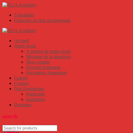
S'identifier
S'inscrire en tant qu'apprenant
Accueil
Notre école
A propos de notre école
Message de la directrice
Mon compte
Devenir formateur
Inscription Apprenant
Galerie
Contact
Nos Formations
Particulier
Entreprise
Boutique
search
Products