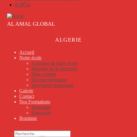
คาสิโน
AL AMAL GLOBAL
ALGERIE
Accueil
Notre école
A propos de notre école
Message de la directrice
Mon compte
Devenir formateur
Inscription Apprenant
Galerie
Contact
Nos Formations
Particulier
Entreprise
Boutique