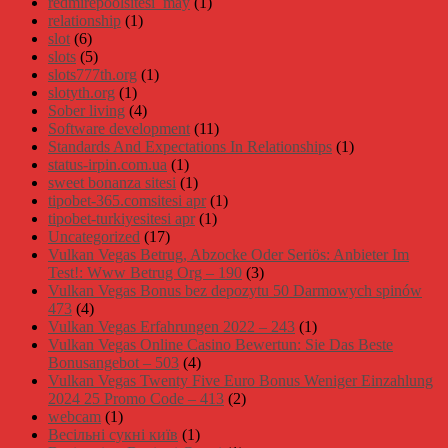
redmirepoolsitesi_may
(1)
relationship
(1)
slot
(6)
slots
(5)
slots777th.org
(1)
slotyth.org
(1)
Sober living
(4)
Software development
(11)
Standards And Expectations In Relationships
(1)
status-irpin.com.ua
(1)
sweet bonanza sitesi
(1)
tipobet-365.comsitesi apr
(1)
tipobet-turkiyesitesi apr
(1)
Uncategorized
(17)
Vulkan Vegas Betrug, Abzocke Oder Seriös: Anbieter Im
Test!: Www Betrug Org – 190
(3)
Vulkan Vegas Bonus bez depozytu 50 Darmowych spinów
473
(4)
Vulkan Vegas Erfahrungen 2022 – 243
(1)
Vulkan Vegas Online Casino Bewertun: Sie Das Beste
Bonusangebot – 503
(4)
Vulkan Vegas Twenty Five Euro Bonus Weniger Einzahlung
2024 25 Promo Code – 413
(2)
webcam
(1)
Весільні сукні київ
(1)