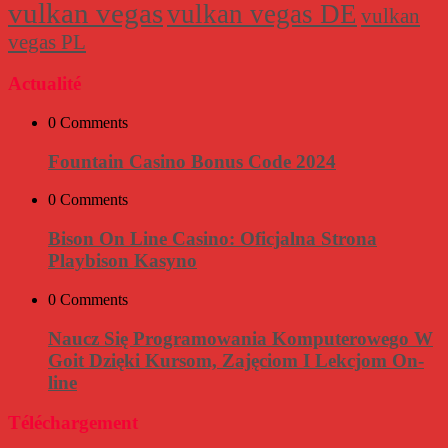
vulkan vegas
vulkan vegas DE
vulkan
vegas PL
Actualité
0 Comments
Fountain Casino Bonus Code 2024
0 Comments
Bison On Line Casino: Oficjalna Strona
Playbison Kasyno
0 Comments
Naucz Się Programowania Komputerowego W
Goit Dzięki Kursom, Zajęciom I Lekcjom On-
line
Téléchargement