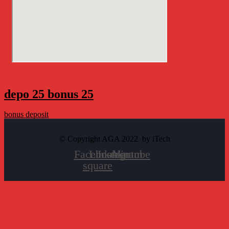
depo 25 bonus 25
bonus deposit
© Copyright AGA 2022 by iTech
Facebook-
Linkedin
Instagram
Youtube
square