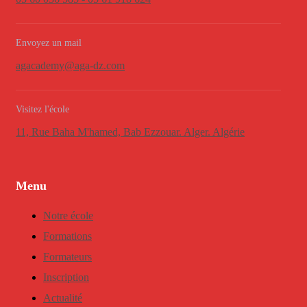
Envoyez un mail
agacademy@aga-dz.com
Visitez l'école
11, Rue Baha M'hamed, Bab Ezzouar. Alger. Algérie
Menu
Notre école
Formations
Formateurs
Inscription
Actualité