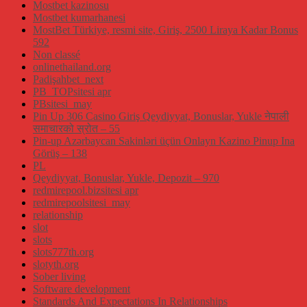
Mostbet kazinosu
Mostbet kumarhanesi
MostBet Türkiye, resmi site, Giriş, 2500 Liraya Kadar Bonus
592
Non classé
onlinethailand.org
Padişahbet_next
PB_TOPsitesi apr
PBsitesi_may
Pin Up 306 Casino Giriş Qeydiyyat, Bonuslar, Yukle नेपाली
समाचारको स्रोत – 55
Pin-up Azərbaycan Sakinləri üçün Onlayn Kazino Pinup Ina
Görüş – 138
PL
Qeydiyyat, Bonuslar, Yukle, Depozit – 970
redmirepool.bizsitesi apr
redmirepoolsitesi_may
relationship
slot
slots
slots777th.org
slotyth.org
Sober living
Software development
Standards And Expectations In Relationships