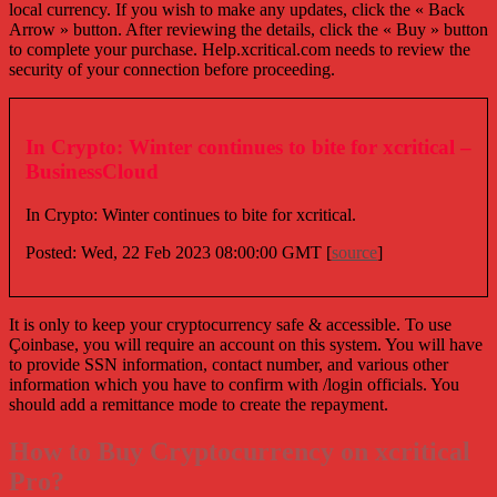
local currency. If you wish to make any updates, click the « Back
Arrow » button. After reviewing the details, click the « Buy » button
to complete your purchase. Help.xcritical.com needs to review the
security of your connection before proceeding.
In Crypto: Winter continues to bite for xcritical –
BusinessCloud
In Crypto: Winter continues to bite for xcritical.
Posted: Wed, 22 Feb 2023 08:00:00 GMT [
source
]
It is only to keep your cryptocurrency safe & accessible. To use
Çoinbase, you will require an account on this system. You will have
to provide SSN information, contact number, and various other
information which you have to confirm with /login officials. You
should add a remittance mode to create the repayment.
How to Buy Cryptocurrency on xcritical
Pro?