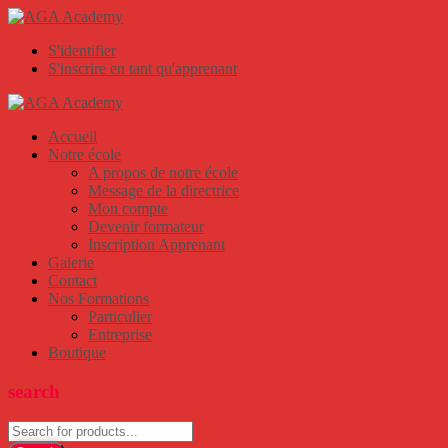
S'identifier
S'inscrire en tant qu'apprenant
Accueil
Notre école
A propos de notre école
Message de la directrice
Mon compte
Devenir formateur
Inscription Apprenant
Galerie
Contact
Nos Formations
Particulier
Entreprise
Boutique
search
Products