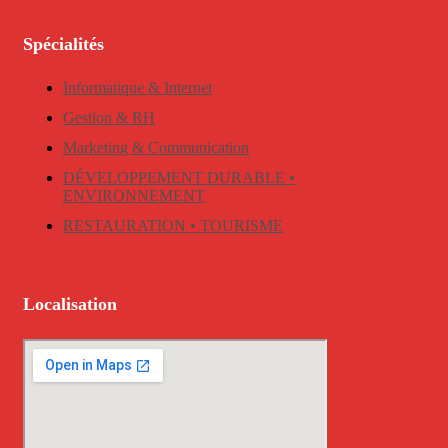
Spécialités
Informatique & Internet
Gestion & RH
Marketing & Communication
DÉVELOPPEMENT DURABLE •
ENVIRONNEMENT
RESTAURATION • TOURISME
Localisation