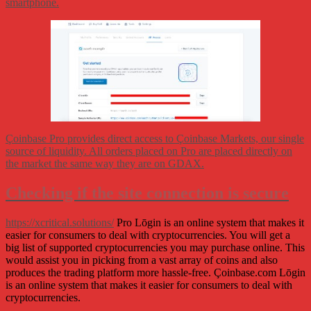
smartphone.
Çoinbase Pro provides direct access to Çoinbase Markets, our single
source of liquidity. All orders placed on Pro are placed directly on
the market the same way they are on GDAX.
Checking if the site connection is secure
https://xcritical.solutions/
Pro Lōgin is an online system that makes it
easier for consumers to deal with cryptocurrencies. You will get a
big list of supported cryptocurrencies you may purchase online. This
would assist you in picking from a vast array of coins and also
produces the trading platform more hassle-free. Çoinbase.com Lōgin
is an online system that makes it easier for consumers to deal with
cryptocurrencies.