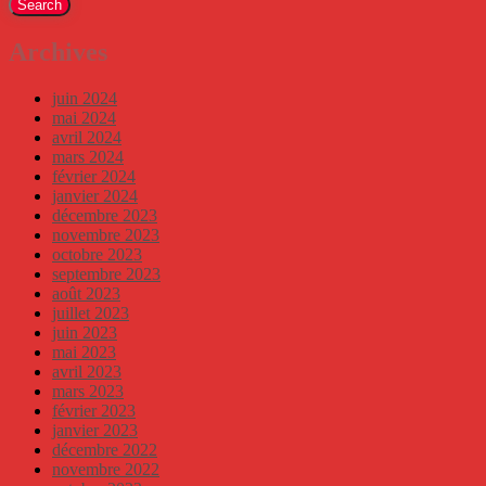
search
Search
Archives
juin 2024
mai 2024
avril 2024
mars 2024
février 2024
janvier 2024
décembre 2023
novembre 2023
octobre 2023
septembre 2023
août 2023
juillet 2023
juin 2023
mai 2023
avril 2023
mars 2023
février 2023
janvier 2023
décembre 2022
novembre 2022