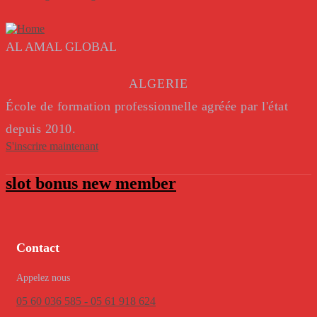
AL AMAL GLOBAL
ALGERIE
École de formation professionnelle agréée par l'état
depuis 2010.
S'inscrire maintenant
slot bonus new member
Contact
Appelez nous
05 60 036 585 - 05 61 918 624