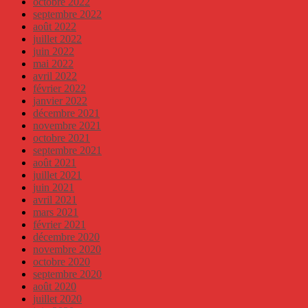
octobre 2022
septembre 2022
août 2022
juillet 2022
juin 2022
mai 2022
avril 2022
février 2022
janvier 2022
décembre 2021
novembre 2021
octobre 2021
septembre 2021
août 2021
juillet 2021
juin 2021
avril 2021
mars 2021
février 2021
décembre 2020
novembre 2020
octobre 2020
septembre 2020
août 2020
juillet 2020