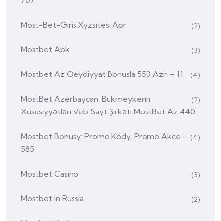
707
Most-Bet-Giris.xyzsitesi Apr
(2)
Mostbet Apk
(3)
Mostbet Az Qeydiyyat Bonusla 550 Azn – 11
(4)
MostBet Azerbaycan: Bukmeykerin
(2)
Xüsusiyyətləri Veb Sayt Şirkəti MostBet Az 440
Mostbet Bonusy: Promo Kódy, Promo Akce –
(4)
585
Mostbet Casino
(3)
Mostbet In Russia
(2)