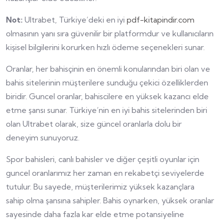
Not:
Ultrabet, Türkiye’deki en iyi
pdf-kitapindir.com
olmasının yanı sıra güvenilir bir platformdur ve kullanıcıların
kişisel bilgilerini korurken hızlı ödeme seçenekleri sunar.
Oranlar, her bahisçinin en önemli konularından biri olan ve
bahis sitelerinin müşterilere sunduğu çekici özelliklerden
biridir. Guncel oranlar, bahiscilere en yüksek kazancı elde
etme şansı sunar. Türkiye’nin en iyi bahis sitelerinden biri
olan Ultrabet olarak, size güncel oranlarla dolu bir
deneyim sunuyoruz.
Spor bahisleri, canlı bahisler ve diğer çeşitli oyunlar için
guncel oranlarımız her zaman en rekabetçi seviyelerde
tutulur. Bu sayede, müşterilerimiz yüksek kazançlara
sahip olma şansına sahipler. Bahis oynarken, yüksek oranlar
sayesinde daha fazla kar elde etme potansiyeline