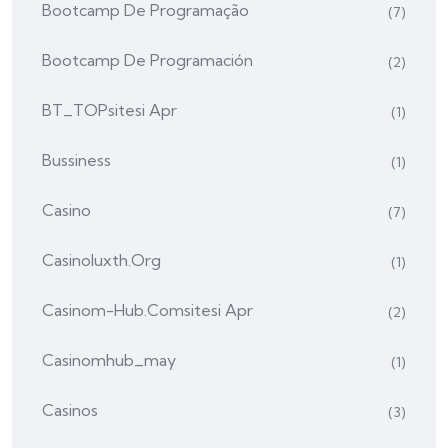
Bootcamp De Programação
(7)
Bootcamp De Programación
(2)
BT_TOPsitesi Apr
(1)
Bussiness
(1)
Casino
(7)
Casinoluxth.org
(1)
Casinom-Hub.comsitesi Apr
(2)
Casinomhub_may
(1)
Casinos
(3)