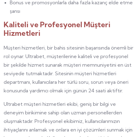
Bonus ve promosyonlarla daha fazla kazanç elde etme
şansı
Kaliteli ve Profesyonel Müşteri
Hizmetleri
Müşteri hizmetleri, bir bahis sitesinin başarısında önemli bir
rol oynar. Ultrabet, müşterilerine kaliteli ve profesyonel
bir şekilde hizmet sunarak müşteri memnuniyetini en üst
seviyede tutmaktadır. Sitesinin müşteri hizmetleri
departmanı, kullanıcılara her türlü soru, sorun veya öneri
konusunda yardımcı olmak için günün 24 saati aktiftir.
Ultrabet müşteri hizmetleri ekibi, geniş bir bilgi ve
deneyim birikimine sahip olan uzman personellerden
oluşmaktadır. Profesyonel ekibimiz, kullanıcılarımızın
ihtiyaçlarını anlamak ve onlara en iyi çözümleri sunmak için