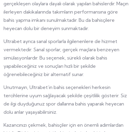
gerçekleşen olaylara dayalı olarak yapılan bahislerdir. Maçın
ilerleyen dakikalarında takımların performansına göre
bahis yapma imkanı sunulmaktadır. Bu da bahisçilere
heyecan dolu bir deneyim sunmaktadır.
Ultrabet ayrıca sanal sporlarla ilgilenenlere de hizmet
vermektedir. Sanal sporlar, gerçek maçlara benzeyen
simülasyonlardır. Bu seçenek, sürekli olarak bahis
yapabileceğiniz ve sonuçları hızlı bir şekilde
öğrenebileceğiniz bir alternatif sunar.
Unutmayın, Ultrabet’in bahis seçenekleri herkesin
tercihlerine uyum sağlayacak şekilde çeşitlilik gösterir. Siz
de ilgi duyduğunuz spor dallarına bahis yaparak heyecan
dolu anlar yaşayabilirsiniz.
Kazancınızı çekmek, bahisçiler için en önemli adımlardan