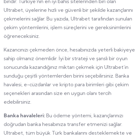
biridir. Türkiye’nin en iyi bahis sitelerinden biri olan
Ultrabet, üyelerine hızlı ve güvenli bir şekilde kazançlarını
çekmelerini sağlar. Bu yazıda, Ultrabet tarafından sunulan
çekim yöntemlerini, işlem süreçlerini ve gereksinimlerini
öğreneceksiniz.
Kazancınızı çekmeden önce, hesabınızda yeterli bakiyeye
sahip olmanız önemlidir. İyi bir strateji ve şanslı bir oyun
sonucunda kazandığınız miktarı çekmek için Ultrabet’in
sunduğu çeşitli yöntemlerden birini seçebilirsiniz. Banka
havalesi, e-cüzdanlar ve kripto para birimleri gibi çekim
seçenekleri arasından size en uygun olanı tercih
edebilirsiniz.
Banka havaleleri:
Bu ödeme yöntemi, kazançlarınızı
doğrudan banka hesabınıza transfer etmenizi sağlar.
Ultrabet, tüm büyük Türk bankalarını desteklemekte ve