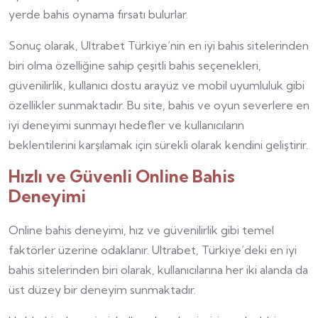
yerde bahis oynama fırsatı bulurlar.
Sonuç olarak, Ultrabet Türkiye’nin en iyi bahis sitelerinden
biri olma özelliğine sahip çeşitli bahis seçenekleri,
güvenilirlik, kullanıcı dostu arayüz ve mobil uyumluluk gibi
özellikler sunmaktadır. Bu site, bahis ve oyun severlere en
iyi deneyimi sunmayı hedefler ve kullanıcıların
beklentilerini karşılamak için sürekli olarak kendini geliştirir.
Hızlı ve Güvenli Online Bahis
Deneyimi
Online bahis deneyimi, hız ve güvenilirlik gibi temel
faktörler üzerine odaklanır. Ultrabet, Türkiye’deki en iyi
bahis sitelerinden biri olarak, kullanıcılarına her iki alanda da
üst düzey bir deneyim sunmaktadır.