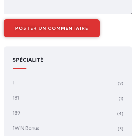
SPÉCIALITÉ
1
(9)
181
(1)
189
(4)
1WIN Bonus
(3)