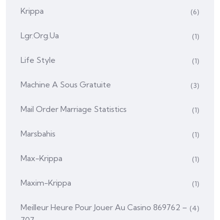
Krippa
(6)
Lgr.org.ua
(1)
Life Style
(1)
Machine A Sous Gratuite
(3)
Mail Order Marriage Statistics
(1)
Marsbahis
(1)
Max-Krippa
(1)
Maxim-Krippa
(1)
Meilleur Heure Pour Jouer Au Casino 869762 –
(4)