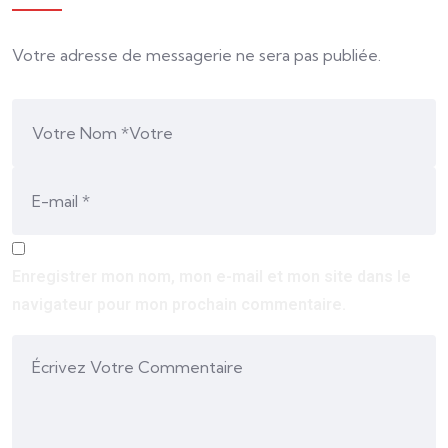
Votre adresse de messagerie ne sera pas publiée.
Enregistrer mon nom, mon e-mail et mon site dans le
navigateur pour mon prochain commentaire.