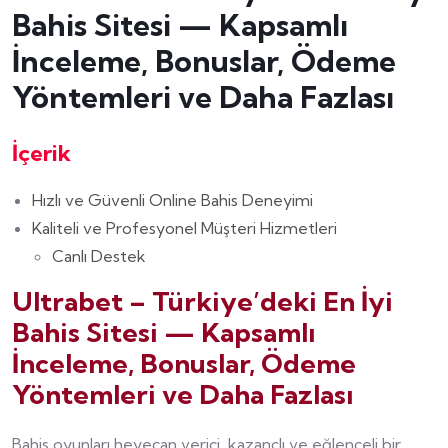
Bahis Sitesi — Kapsamlı
İnceleme, Bonuslar, Ödeme
Yöntemleri ve Daha Fazlası
İçerik
Hızlı ve Güvenli Online Bahis Deneyimi
Kaliteli ve Profesyonel Müşteri Hizmetleri
Canlı Destek
Ultrabet – Türkiye’deki En İyi
Bahis Sitesi — Kapsamlı
İnceleme, Bonuslar, Ödeme
Yöntemleri ve Daha Fazlası
Bahis oyunları heyecan verici, kazançlı ve eğlenceli bir