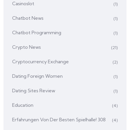
Casinoslot
(1)
Chatbot News
(1)
Chatbot Programming
(1)
Crypto News
(21)
Cryptocurrency Exchange
(2)
Dating Foreign Women
(1)
Dating Sites Review
(1)
Education
(4)
Erfahrungen Von Der Besten Spielhalle! 308
(4)