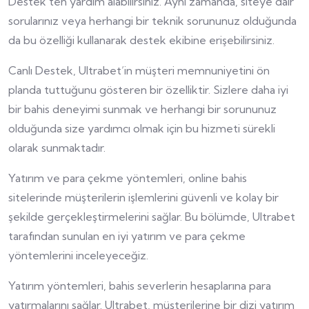
Destek’ten yardım alabilirsiniz. Aynı zamanda, siteye dair
sorularınız veya herhangi bir teknik sorununuz olduğunda
da bu özelliği kullanarak destek ekibine erişebilirsiniz.
Canlı Destek, Ultrabet’in müşteri memnuniyetini ön
planda tuttuğunu gösteren bir özelliktir. Sizlere daha iyi
bir bahis deneyimi sunmak ve herhangi bir sorununuz
olduğunda size yardımcı olmak için bu hizmeti sürekli
olarak sunmaktadır.
Yatırım ve para çekme yöntemleri, online bahis
sitelerinde müşterilerin işlemlerini güvenli ve kolay bir
şekilde gerçekleştirmelerini sağlar. Bu bölümde, Ultrabet
tarafından sunulan en iyi yatırım ve para çekme
yöntemlerini inceleyeceğiz.
Yatırım yöntemleri, bahis severlerin hesaplarına para
yatırmalarını sağlar. Ultrabet, müşterilerine bir dizi yatırım