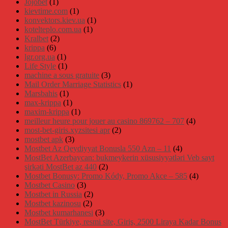
Jojobet
(1)
kievtime.com
(1)
konvektors.kiev.ua
(1)
kotelteplo.com.ua
(1)
Kralbet
(2)
krippa
(6)
lgr.org.ua
(1)
Life Style
(1)
machine a sous gratuite
(3)
Mail Order Marriage Statistics
(1)
Marsbahis
(1)
max-krippa
(1)
maxim-krippa
(1)
meilleur heure pour jouer au casino 869762 – 707
(4)
most-bet-giris.xyzsitesi apr
(2)
mostbet apk
(3)
Mostbet Az Qeydiyyat Bonusla 550 Azn – 11
(4)
MostBet Azerbaycan: bukmeykerin xüsusiyyətləri Veb sayt
şirkəti MostBet az 440
(2)
Mostbet Bonusy: Promo Kódy, Promo Akce – 585
(4)
Mostbet Casino
(3)
Mostbet in Russia
(2)
Mostbet kazinosu
(2)
Mostbet kumarhanesi
(3)
MostBet Türkiye, resmi site, Giriş, 2500 Liraya Kadar Bonus