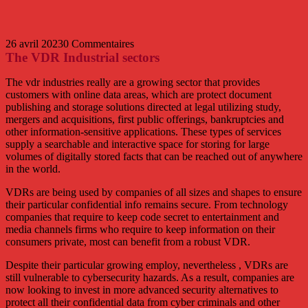
26 avril 2023
0 Commentaires
The VDR Industrial sectors
The vdr industries really are a growing sector that provides
customers with online data areas, which are protect document
publishing and storage solutions directed at legal utilizing study,
mergers and acquisitions, first public offerings, bankruptcies and
other information-sensitive applications. These types of services
supply a searchable and interactive space for storing for large
volumes of digitally stored facts that can be reached out of anywhere
in the world.
VDRs are being used by companies of all sizes and shapes to ensure
their particular confidential info remains secure. From technology
companies that require to keep code secret to entertainment and
media channels firms who require to keep information on their
consumers private, most can benefit from a robust VDR.
Despite their particular growing employ, nevertheless , VDRs are
still vulnerable to cybersecurity hazards. As a result, companies are
now looking to invest in more advanced security alternatives to
protect all their confidential data from cyber criminals and other