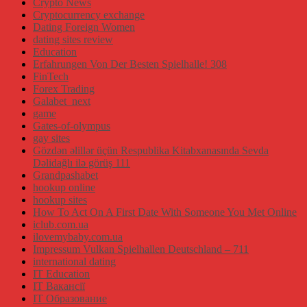
Crypto News
Cryptocurrency exchange
Dating Foreign Women
dating sites review
Education
Erfahrungen Von Der Besten Spielhalle! 308
FinTech
Forex Trading
Galabet_next
game
Gates-of-olympus
gay sites
Gözdən əlillər üçün Respublika Kitabxanasında Sevda
Dəlidağlı ilə görüş 111
Grandpashabet
hookup online
hookup sites
How To Act On A First Date With Someone You Met Online
iclub.com.ua
ilovemybaby.com.ua
Impressum Vulkan Spielhallen Deutschland – 711
international dating
IT Education
IT Вакансії
IT Образование