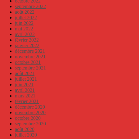
octobre 2022
septembre 2022
août 2022
juillet 2022
juin 2022
mai 2022
avril 2022
février 2022
janvier 2022
décembre 2021
novembre 2021
octobre 2021
septembre 2021
août 2021
juillet 2021
juin 2021
avril 2021
mars 2021
février 2021
décembre 2020
novembre 2020
octobre 2020
septembre 2020
août 2020
juillet 2020