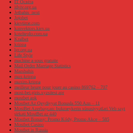
IT Освіта
itlviv.org.ua
Jetbahis_next
Jojobet
kievtime.com
konvektors.kiev.ua
kotelteplo.com.ua
Kralbet
krippa
lgr.org.ua
Life Style
machine a sous gratuite
Mail Order Marriage Statistics
Marsbahis
max-krippa
maxim-krippa
meilleur heure pour jouer au casino 869762 – 707
most-bet-giris.xyzsitesi apr
mostbet apk
Mostbet Az Qeydiyyat Bonusla 550 Azn – 11
MostBet Azerbaycan: bukmeykerin xüsusiyyətləri Veb sayt
şirkəti MostBet az 440
Mostbet Bonusy: Promo Kódy, Promo Akce – 585
Mostbet Casino
Mostbet in Russia