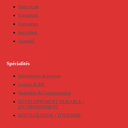
Notre école
Formations
Formateurs
Inscription
Actualité
Spécialités
Informatique & Internet
Gestion & RH
Marketing & Communication
DÉVELOPPEMENT DURABLE •
ENVIRONNEMENT
RESTAURATION • TOURISME