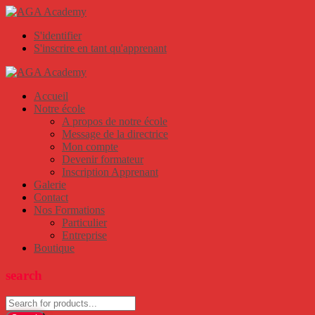
S'identifier
S'inscrire en tant qu'apprenant
Accueil
Notre école
A propos de notre école
Message de la directrice
Mon compte
Devenir formateur
Inscription Apprenant
Galerie
Contact
Nos Formations
Particulier
Entreprise
Boutique
search
Products