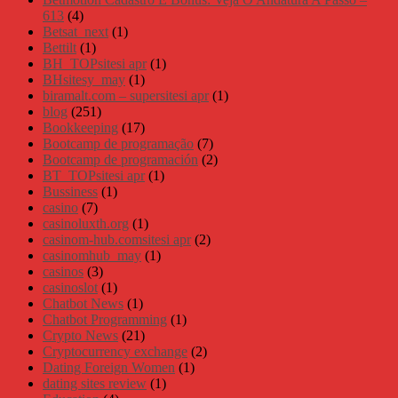
613
(4)
Betsat_next
(1)
Bettilt
(1)
BH_TOPsitesi apr
(1)
BHsitesy_may
(1)
biramalt.com – supersitesi apr
(1)
blog
(251)
Bookkeeping
(17)
Bootcamp de programação
(7)
Bootcamp de programación
(2)
BT_TOPsitesi apr
(1)
Bussiness
(1)
casino
(7)
casinoluxth.org
(1)
casinom-hub.comsitesi apr
(2)
casinomhub_may
(1)
casinos
(3)
casinoslot
(1)
Chatbot News
(1)
Chatbot Programming
(1)
Crypto News
(21)
Cryptocurrency exchange
(2)
Dating Foreign Women
(1)
dating sites review
(1)