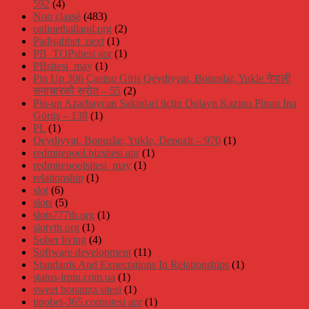
592
(4)
Non classé
(483)
onlinethailand.org
(2)
Padişahbet_next
(1)
PB_TOPsitesi apr
(1)
PBsitesi_may
(1)
Pin Up 306 Casino Giriş Qeydiyyat, Bonuslar, Yukle नेपाली
समाचारको स्रोत – 55
(2)
Pin-up Azərbaycan Sakinləri üçün Onlayn Kazino Pinup Ina
Görüş – 138
(1)
PL
(1)
Qeydiyyat, Bonuslar, Yukle, Depozit – 970
(1)
redmirepool.bizsitesi apr
(1)
redmirepoolsitesi_may
(1)
relationship
(1)
slot
(6)
slots
(5)
slots777th.org
(1)
slotyth.org
(1)
Sober living
(4)
Software development
(11)
Standards And Expectations In Relationships
(1)
status-irpin.com.ua
(1)
sweet bonanza sitesi
(1)
tipobet-365.comsitesi apr
(1)