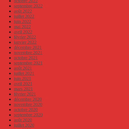
octobre 2022
septembre 2022
août 2022
juillet 2022
juin 2022
mai 2022
avril 2022
février 2022
janvier 2022
décembre 2021
novembre 2021
octobre 2021
septembre 2021
août 2021
juillet 2021
juin 2021
avril 2021
mars 2021
février 2021
décembre 2020
novembre 2020
octobre 2020
septembre 2020
août 2020
juillet 2020