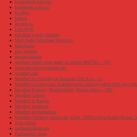
konvektors.kiev.ua
kotelteplo.com.ua
Kralbet
krippa
lgr.org.ua
Life Style
machine a sous gratuite
Mail Order Marriage Statistics
Marsbahis
max-krippa
maxim-krippa
meilleur heure pour jouer au casino 869762 – 707
most-bet-giris.xyzsitesi apr
mostbet apk
Mostbet Az Qeydiyyat Bonusla 550 Azn – 11
MostBet Azerbaycan: bukmeykerin xüsusiyyətləri Veb sayt şirk
Mostbet Bonusy: Promo Kódy, Promo Akce – 585
Mostbet Casino
Mostbet in Russia
Mostbet kazinosu
Mostbet kumarhanesi
MostBet Türkiye, resmi site, Giriş, 2500 Liraya Kadar Bonus 
Non classé
onlinethailand.org
Padişahbet_next