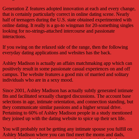
Generation Z features adopted innovation at each and every change,
that is certainly particularly correct in online dating scene. Nearly
half of teenagers during the U.S. state obtained experimented with
online dating. It really is a go-to wingman for 20-something singles
looking for no-strings-attached intercourse and passionate
interactions.
If you swing on the relaxed side of the range, then the following
everyday dating applications and websites has the back.
Ashley Madison is actually an affairs matchmaking app which can
positively result in some passionate casual experiences on and off
campus. The website features a good mix of married and solitary
individuals who are in a sexy mood.
Since 2001, Ashley Madison has actually subtly generated intimate
fits and facilitated sexually charged discussions. The account base
selections in age, intimate orientation, and connection standing, but
they communicate similar passions and a higher sexual drive.
Pertaining to 60% of Ashley Madison people in a study mentioned
they joined up with the dating website to spice up their sex life.
You will probably not be getting any intimate spouse you fulfill on
Ashley Madison where you can find meet the moms and dads,