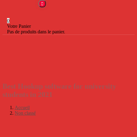
0
Votre Panier
Pas de produits dans le panier.
Best Hookup software for university
students in 2021
Accueil
Non classé