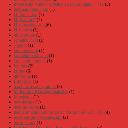
Impressum Vulkan Spielhallen Deutschland – 711
(3)
international dating
(1)
IT Education
(1)
IT Вакансії
(1)
IT Образование
(6)
IT Освіта
(1)
itlviv.org.ua
(1)
Jetbahis_next
(1)
Jojobet
(1)
kievtime.com
(1)
konvektors.kiev.ua
(1)
kotelteplo.com.ua
(1)
Kralbet
(2)
krippa
(6)
lgr.org.ua
(1)
Life Style
(1)
machine a sous gratuite
(3)
Mail Order Marriage Statistics
(1)
Marsbahis
(1)
max-krippa
(1)
maxim-krippa
(1)
meilleur heure pour jouer au casino 869762 – 707
(4)
most-bet-giris.xyzsitesi apr
(2)
mostbet apk
(3)
Mostbet Az Qeydiyyat Bonusla 550 Azn – 11
(4)