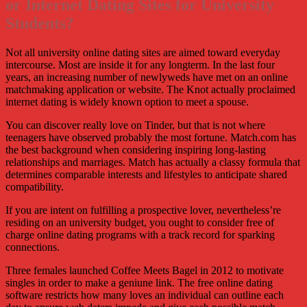
or Internet Dating Sites for University
Students?
Not all university online dating sites are aimed toward everyday
intercourse. Most are inside it for any longterm. In the last four
years, an increasing number of newlyweds have met on an online
matchmaking application or website. The Knot actually proclaimed
internet dating is widely known option to meet a spouse.
You can discover really love on Tinder, but that is not where
teenagers have observed probably the most fortune. Match.com has
the best background when considering inspiring long-lasting
relationships and marriages. Match has actually a classy formula that
determines comparable interests and lifestyles to anticipate shared
compatibility.
If you are intent on fulfilling a prospective lover, nevertheless’re
residing on an university budget, you ought to consider free of
charge online dating programs with a track record for sparking
connections.
Three females launched Coffee Meets Bagel in 2012 to motivate
singles in order to make a geniune link. The free online dating
software restricts how many loves an individual can outline each