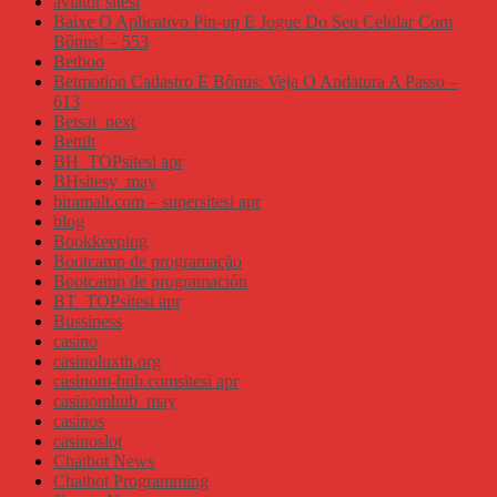
aviator sitesi
Baixe O Aplicativo Pin-up E Jogue Do Seu Celular Com
Bônus! – 553
Betboo
Betmotion Cadastro E Bônus: Veja O Andatura A Passo –
613
Betsat_next
Bettilt
BH_TOPsitesi apr
BHsitesy_may
biramalt.com – supersitesi apr
blog
Bookkeeping
Bootcamp de programação
Bootcamp de programación
BT_TOPsitesi apr
Bussiness
casino
casinoluxth.org
casinom-hub.comsitesi apr
casinomhub_may
casinos
casinoslot
Chatbot News
Chatbot Programming