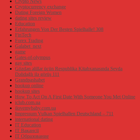
Crypto News
Cryptocurrency exchange
Dating Foreign Women
dating sites review
Education
Erfahrungen Von Der Besten Spielhalle! 308
FinTech
Forex Trading
Galabet_next
game
Gates-of-olympus
gay sites
Gözdən əlillər üçün Respublika Kitabxanasında Sevda
Dəlidağlı ilə görüş 111
Grandpashabet
hookup online
hookup sites
How To Act On A First Date With Someone You Met Online
iclub.com.ua
ilovemybaby.com.ua
Impressum Vulkan Spielhallen Deutschland – 711
international dating
IT Education
IT Вакансії
IT Образование