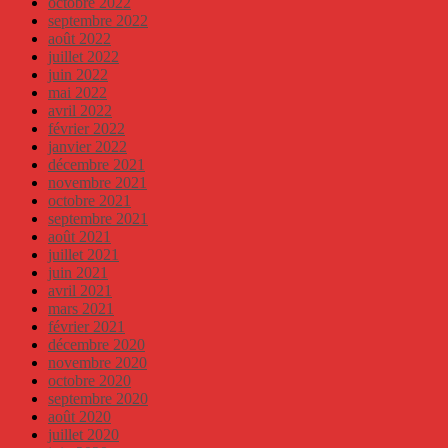
octobre 2022
septembre 2022
août 2022
juillet 2022
juin 2022
mai 2022
avril 2022
février 2022
janvier 2022
décembre 2021
novembre 2021
octobre 2021
septembre 2021
août 2021
juillet 2021
juin 2021
avril 2021
mars 2021
février 2021
décembre 2020
novembre 2020
octobre 2020
septembre 2020
août 2020
juillet 2020