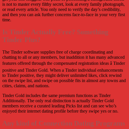
is not to master every filthy secret, look at every family photograph,
or read every article. You only need to verify the day’s credibility,
and then you can ask further concerns face-to-face in your very first
time.
Is Tinder Actually Free? Something
Tinder Plus?
The Tinder software supplies free of charge coordinating and
chatting to all or any members, but inaddition it has many advanced
features offered through the compensated registration ideas â Tinder
positive and Tinder Gold. When a Tinder individual enhancements
to Tinder positive, they might deliver unlimited likes, click rewind
on the swipe list, and swipe on possible fits in almost any towns and
cities, claims, and nations.
Tinder Gold includes the same premium functions as Tinder
Additionally. The only real distinction is actually Tinder Gold
members receive a curated leading Picks list and can see who’s
enjoyed their internet dating profile before they swipe yes or no.
Any kind of Connection Dating Programs