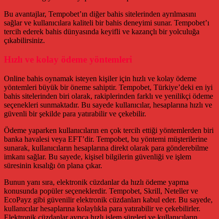
Bu avantajlar, Tempobet’ın diğer bahis sitelerinden ayrılmasını
sağlar ve kullanıcılara kaliteli bir bahis deneyimi sunar. Tempobet’ı
tercih ederek bahis dünyasında keyifli ve kazançlı bir yolculuğa
çıkabilirsiniz.
Hızlı ve kolay ödeme yöntemleri
Online bahis oynamak isteyen kişiler için hızlı ve kolay ödeme
yöntemleri büyük bir öneme sahiptir. Tempobet, Türkiye’deki en iyi
bahis sitelerinden biri olarak, rakiplerinden farklı ve yenilikçi ödeme
seçenekleri sunmaktadır. Bu sayede kullanıcılar, hesaplarına hızlı ve
güvenli bir şekilde para yatırabilir ve çekebilir.
Ödeme yaparken kullanıcıların en çok tercih ettiği yöntemlerden biri
banka havalesi veya EFT’dir. Tempobet, bu yöntemi müşterilerine
sunarak, kullanıcıların hesaplarına direkt olarak para gönderebilme
imkanı sağlar. Bu sayede, kişisel bilgilerin güvenliği ve işlem
süresinin kısalığı ön plana çıkar.
Bunun yanı sıra, elektronik cüzdanlar da hızlı ödeme yapma
konusunda popüler seçeneklerdir. Tempobet, Skrill, Neteller ve
EcoPayz gibi güvenilir elektronik cüzdanları kabul eder. Bu sayede,
kullanıcılar hesaplarına kolaylıkla para yatırabilir ve çekebilirler.
Elektronik cüzdanlar ayrıca hızlı işlem süreleri ve kullanıcıların