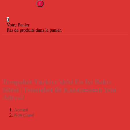
0
Votre Panier
Pas de produits dans le panier.
Tempobet Türkiye’deki En İyi Bahis
Sitesi | Tempobet ile Kazanmanın Yeni
Adresi!
Accueil
Non classé