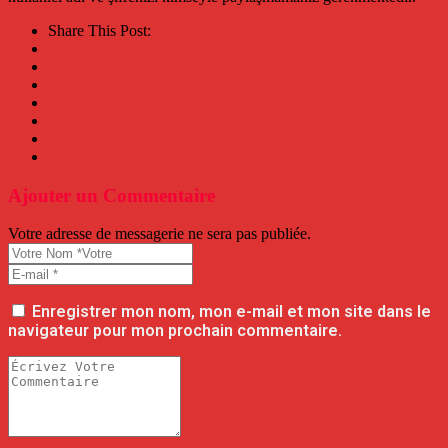
Share This Post:
Ajouter un Commentaire
Votre adresse de messagerie ne sera pas publiée.
Enregistrer mon nom, mon e-mail et mon site dans le
navigateur pour mon prochain commentaire.