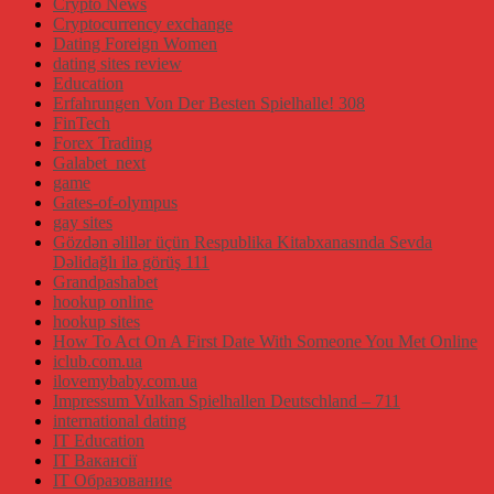
Crypto News
Cryptocurrency exchange
Dating Foreign Women
dating sites review
Education
Erfahrungen Von Der Besten Spielhalle! 308
FinTech
Forex Trading
Galabet_next
game
Gates-of-olympus
gay sites
Gözdən əlillər üçün Respublika Kitabxanasında Sevda
Dəlidağlı ilə görüş 111
Grandpashabet
hookup online
hookup sites
How To Act On A First Date With Someone You Met Online
iclub.com.ua
ilovemybaby.com.ua
Impressum Vulkan Spielhallen Deutschland – 711
international dating
IT Education
IT Вакансії
IT Образование