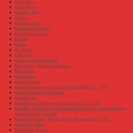
IT Освіта
itlviv.org.ua
Jetbahis_next
Jojobet
kievtime.com
konvektors.kiev.ua
kotelteplo.com.ua
Kralbet
krippa
lgr.org.ua
Life Style
machine a sous gratuite
Mail Order Marriage Statistics
Marsbahis
max-krippa
maxim-krippa
meilleur heure pour jouer au casino 869762 – 707
most-bet-giris.xyzsitesi apr
mostbet apk
Mostbet Az Qeydiyyat Bonusla 550 Azn – 11
MostBet Azerbaycan: bukmeykerin xüsusiyyətləri Veb sayt
şirkəti MostBet az 440
Mostbet Bonusy: Promo Kódy, Promo Akce – 585
Mostbet Casino
Mostbet in Russia