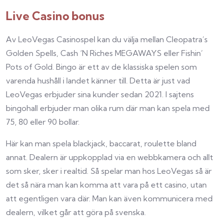
Live Casino bonus
Av LeoVegas Casinospel kan du välja mellan Cleopatra’s
Golden Spells, Cash ‘N Riches MEGAWAYS eller Fishin’
Pots of Gold. Bingo är ett av de klassiska spelen som
varenda hushåll i landet känner till. Detta är just vad
LeoVegas erbjuder sina kunder sedan 2021. I sajtens
bingohall erbjuder man olika rum där man kan spela med
75, 80 eller 90 bollar.
Här kan man spela blackjack, baccarat, roulette bland
annat. Dealern är uppkopplad via en webbkamera och allt
som sker, sker i realtid. Så spelar man hos LeoVegas så är
det så nära man kan komma att vara på ett casino, utan
att egentligen vara där. Man kan även kommunicera med
dealern, vilket går att göra på svenska.