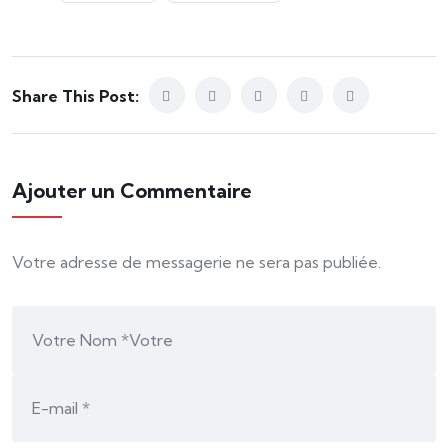
Share This Post:
Ajouter un Commentaire
Votre adresse de messagerie ne sera pas publiée.