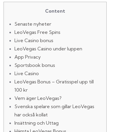
Content
Senaste nyheter
LeoVegas Free Spins
Live Casino bonus
LeoVegas Casino under luppen
App Privacy
Sportsbook bonus
Live Casino
LeoVegas Bonus – Gratisspel upp till
100 kr
Vem äger LeoVegas?
Svenska spelare som gillar LeoVegas
har också kollat
Insättning och Uttag
Hämta LeoVegas Bonus