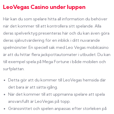
LeoVegas Casino under luppen
Här kan du som spelare hitta all information du behöver
när det kommer till att kontrollera sitt spelande. Alla
deras spelverktyg presenteras här och du kan även göra
deras självutvärdering för en inblick i ditt nuvarande
spelmönster. En speciell sak med Leo Vegas mobilcasino
är att du hittar flera jackpottautomater i utbudet. Du kan
till exempel spela på Mega Fortune i både mobilen och
surfplattan.
Detta gör att du kommer till LeoVegas hemsida där
det bara är att sätta igång.
När det kommer till att uppmanna spelare att spela
ansvarsfullt är LeoVegas på topp.
Gränssnittet och spelen anpassas efter storleken på