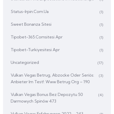
Status-Irpin.com.ua
(1)
Sweet Bonanza Sitesi
(1)
Tipobet-365.comsitesi Apr
(1)
Tipobet-Turkiyesitesi Apr
(1)
Uncategorized
(17)
Vulkan Vegas Betrug, Abzocke Oder Seriös:
(3)
Anbieter Im Test!: Www Betrug Org – 190
Vulkan Vegas Bonus Bez Depozytu 50
(4)
Darmowych Spinów 473
Vulkan Vegas Erfahrungen 2022 – 243