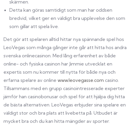
skärmen.
Detta kan göras samtidigt som man har oddsen
bredvid, vilket ger en väldigt bra upplevelse den som
som gillar att spela live.
Det gör att spelaren alltid hittar nya spännande spel hos
LeoVegas som många gånger inte går att hitta hos andra
svenska onlinecasinon. Med lång erfarenhet av både
online- och fysiska casinon har Jimmie utvecklat en
expertis som nu kommer till nytta för både nya och
erfarna spelare av online
www.leovegasse.com
casino.
Tillsammans med en grupp casinointresserade experter
jämför han casinobonusar och spel för att hjälpa dig hitta
de bästa alternativen. LeoVegas erbjuder sina spelare en
väldigt stor och bra plats att livebetta på. Utbudet är
mycket bra och du kan hitta mängder av sporter.