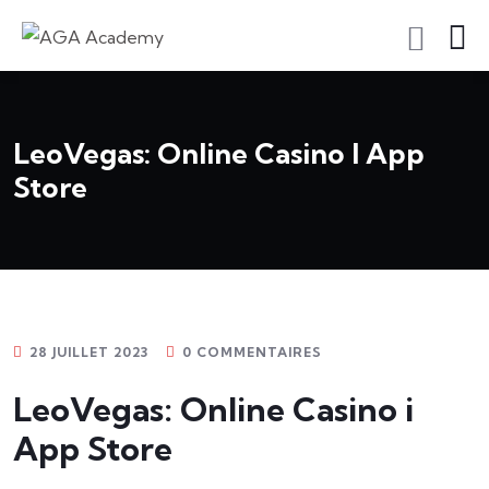
S'inscrire En Tant Qu'apprenant
‎LeoVegas: Online Casino I App
Store
28 JUILLET 2023
0 COMMENTAIRES
‎LeoVegas: Online Casino i
App Store