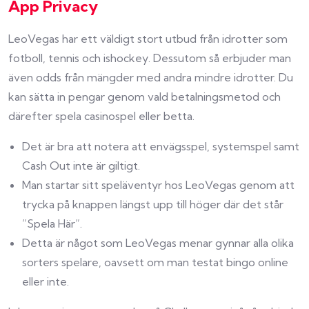
App Privacy
LeoVegas har ett väldigt stort utbud från idrotter som
fotboll, tennis och ishockey. Dessutom så erbjuder man
även odds från mängder med andra mindre idrotter. Du
kan sätta in pengar genom vald betalningsmetod och
därefter spela casinospel eller betta.
Det är bra att notera att envägsspel, systemspel samt
Cash Out inte är giltigt.
Man startar sitt speläventyr hos LeoVegas genom att
trycka på knappen längst upp till höger där det står
”Spela Här”.
Detta är något som LeoVegas menar gynnar alla olika
sorters spelare, oavsett om man testat bingo online
eller inte.