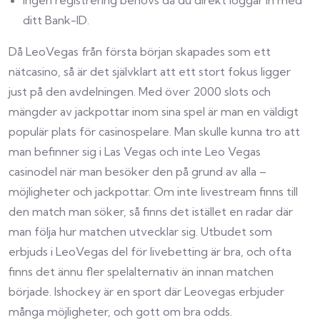
Ingen registrering behövs då du direkt loggar in med
ditt Bank-ID.
Då LeoVegas från första början skapades som ett
nätcasino, så är det självklart att ett stort fokus ligger
just på den avdelningen. Med över 2000 slots och
mängder av jackpottar inom sina spel är man en väldigt
populär plats för casinospelare. Man skulle kunna tro att
man befinner sig i Las Vegas och inte Leo Vegas
casinodel när man besöker den på grund av alla –
möjligheter och jackpottar. Om inte livestream finns till
den match man söker, så finns det istället en radar där
man följa hur matchen utvecklar sig. Utbudet som
erbjuds i LeoVegas del för livebetting är bra, och ofta
finns det ännu fler spelalternativ än innan matchen
började. Ishockey är en sport där Leovegas erbjuder
många möjligheter, och gott om bra odds.