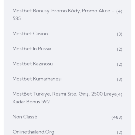
Mostbet Bonusy: Promo Kódy, Promo Akce –
(4)
585
Mostbet Casino
(3)
Mostbet In Russia
(2)
Mostbet Kazinosu
(2)
Mostbet Kumarhanesi
(3)
MostBet Türkiye, Resmi Site, Giriş, 2500 Liraya
(4)
Kadar Bonus 592
Non Classé
(483)
Onlinethailand.org
(2)