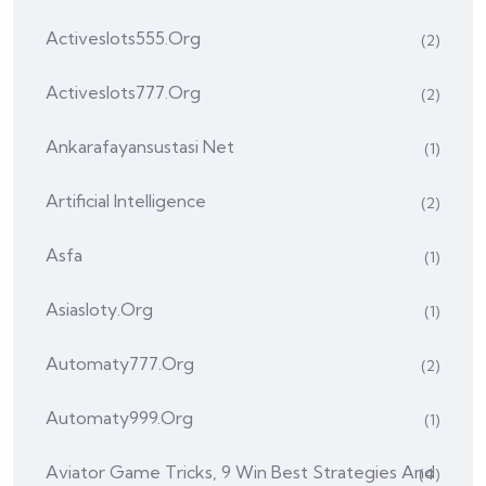
Activeslots555.org
(2)
Activeslots777.org
(2)
Ankarafayansustasi Net
(1)
Artificial Intelligence
(2)
Asfa
(1)
Asiasloty.org
(1)
Automaty777.org
(2)
Automaty999.org
(1)
Aviator Game Tricks, 9 Win Best Strategies And
(4)