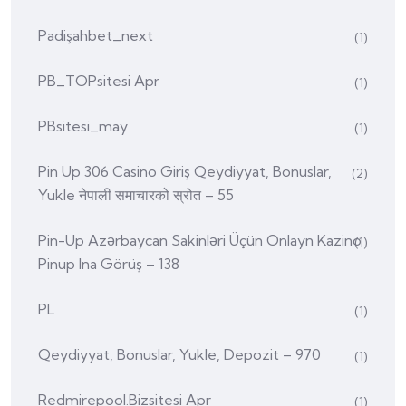
Padişahbet_next
(1)
PB_TOPsitesi Apr
(1)
PBsitesi_may
(1)
Pin Up 306 Casino Giriş Qeydiyyat, Bonuslar,
(2)
Yukle नेपाली समाचारको स्रोत – 55
Pin-Up Azərbaycan Sakinləri Üçün Onlayn Kazino
(1)
Pinup Ina Görüş – 138
PL
(1)
Qeydiyyat, Bonuslar, Yukle, Depozit – 970
(1)
Redmirepool.bizsitesi Apr
(1)