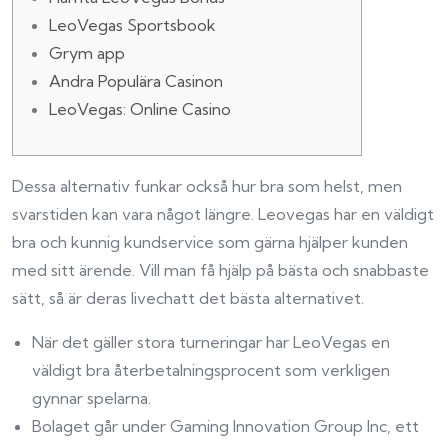
LeoVegas Sportsbook
Grym app
Andra Populära Casinon
LeoVegas: Online Casino
Dessa alternativ funkar också hur bra som helst, men
svarstiden kan vara något längre. Leovegas har en väldigt
bra och kunnig kundservice som gärna hjälper kunden
med sitt ärende. Vill man få hjälp på bästa och snabbaste
sätt, så är deras livechatt det bästa alternativet.
När det gäller stora turneringar har LeoVegas en
väldigt bra återbetalningsprocent som verkligen
gynnar spelarna.
Bolaget går under Gaming Innovation Group Inc, ett