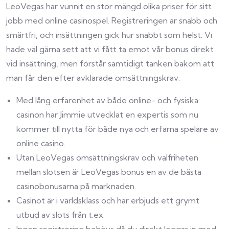
LeoVegas har vunnit en stor mängd olika priser för sitt
jobb med online casinospel. Registreringen är snabb och
smärtfri, och insättningen gick hur snabbt som helst. Vi
hade väl gärna sett att vi fått ta emot vår bonus direkt
vid insättning, men förstår samtidigt tanken bakom att
man får den efter avklarade omsättningskrav.
Med lång erfarenhet av både online- och fysiska
casinon har Jimmie utvecklat en expertis som nu
kommer till nytta för både nya och erfarna spelare av
online casino.
Utan LeoVegas omsättningskrav och valfriheten
mellan slotsen är LeoVegas bonus en av de bästa
casinobonusarna på marknaden.
Casinot är i världsklass och här erbjuds ett grymt
utbud av slots från t.ex.