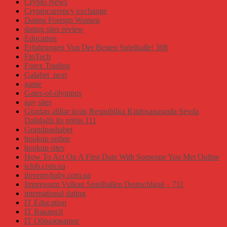
Crypto News
Cryptocurrency exchange
Dating Foreign Women
dating sites review
Education
Erfahrungen Von Der Besten Spielhalle! 308
FinTech
Forex Trading
Galabet_next
game
Gates-of-olympus
gay sites
Gözdən əlillər üçün Respublika Kitabxanasında Sevda
Dəlidağlı ilə görüş 111
Grandpashabet
hookup online
hookup sites
How To Act On A First Date With Someone You Met Online
iclub.com.ua
ilovemybaby.com.ua
Impressum Vulkan Spielhallen Deutschland – 711
international dating
IT Education
IT Вакансії
IT Образование