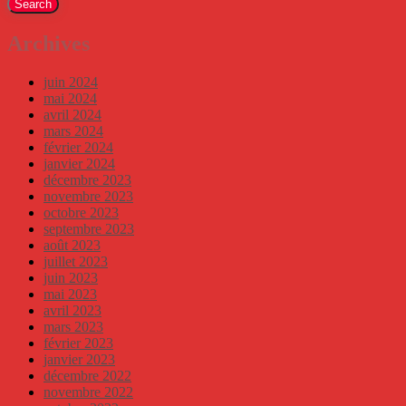
search
Search
Archives
juin 2024
mai 2024
avril 2024
mars 2024
février 2024
janvier 2024
décembre 2023
novembre 2023
octobre 2023
septembre 2023
août 2023
juillet 2023
juin 2023
mai 2023
avril 2023
mars 2023
février 2023
janvier 2023
décembre 2022
novembre 2022