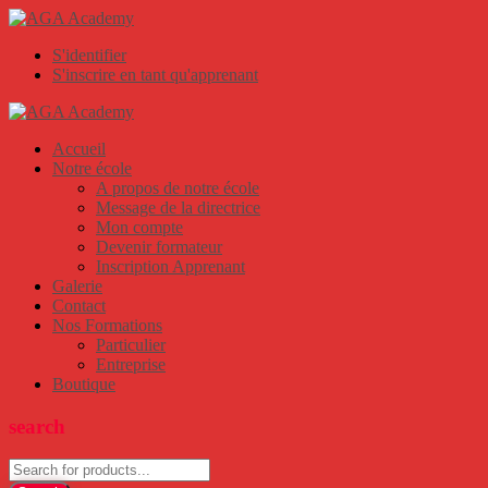
S'identifier
S'inscrire en tant qu'apprenant
Accueil
Notre école
A propos de notre école
Message de la directrice
Mon compte
Devenir formateur
Inscription Apprenant
Galerie
Contact
Nos Formations
Particulier
Entreprise
Boutique
search
Products