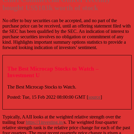
bought US$103k worth of stock
No offer to buy securities can be accepted, and no part of the
purchase price can be received, until an offering statement filed with
the SEC has been qualified by the SEC. An indication of interest to
purchase securities involves no obligation or commitment of any
kind. Highlights important summary options statistics to provide a
forward looking indication of investors’ sentiment.
The Best Microcap Stocks to Watch –
Investment U
The Best Microcap Stocks to Watch.
Posted: Tue, 15 Feb 2022 08:00:00 GMT [
source
]
Typically, AAII looks at the weighted relative strength over the
trailing four
https://1investing.in/
s. The weighted four-quarter
relative strength rank is the relative price change for each of the past
four quarters. The most recent quarterly price change is given a