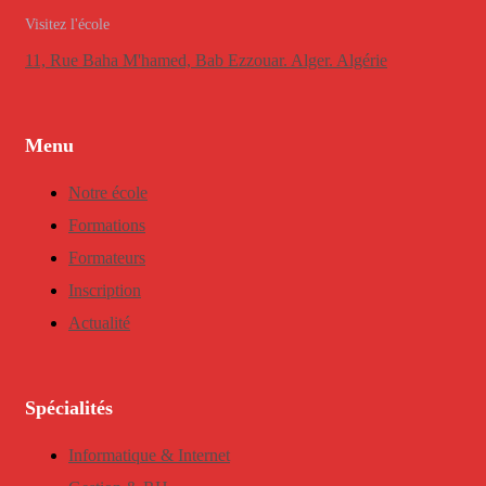
Visitez l'école
11, Rue Baha M'hamed, Bab Ezzouar. Alger. Algérie
Menu
Notre école
Formations
Formateurs
Inscription
Actualité
Spécialités
Informatique & Internet