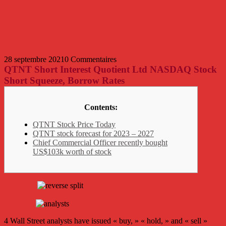
28 septembre 2021
0 Commentaires
QTNT Short Interest Quotient Ltd NASDAQ Stock
Short Squeeze, Borrow Rates
Contents:
QTNT Stock Price Today
QTNT stock forecast for 2023 – 2027
Chief Commercial Officer recently bought
US$103k worth of stock
4 Wall Street analysts have issued « buy, » « hold, » and « sell »