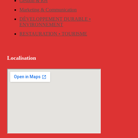
Gestion & RH
Marketing & Communication
DÉVELOPPEMENT DURABLE •
ENVIRONNEMENT
RESTAURATION • TOURISME
Localisation