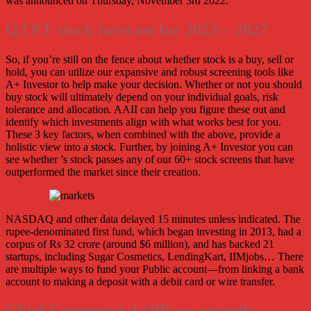
was announced on Thursday, November 3rd 2022.
QTNT stock forecast for 2023 – 2027
So, if you’re still on the fence about whether stock is a buy, sell or
hold, you can utilize our expansive and robust screening tools like
A+ Investor to help make your decision. Whether or not you should
buy stock will ultimately depend on your individual goals, risk
tolerance and allocation. AAII can help you figure these out and
identify which investments align with what works best for you.
These 3 key factors, when combined with the above, provide a
holistic view into a stock. Further, by joining A+ Investor you can
see whether ’s stock passes any of our 60+ stock screens that have
outperformed the market since their creation.
NASDAQ and other data delayed 15 minutes unless indicated. The
rupee-denominated first fund, which began investing in 2013, had a
corpus of Rs 32 crore (around $6 million), and has backed 21
startups, including Sugar Cosmetics, LendingKart, IIMjobs… There
are multiple ways to fund your Public account—from linking a bank
account to making a deposit with a debit card or wire transfer.
Chief Commercial Officer recently