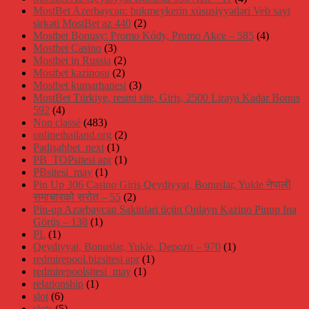
MostBet Azerbaycan: bukmeykerin xüsusiyyətləri Veb sayt
şirkəti MostBet az 440
(2)
Mostbet Bonusy: Promo Kódy, Promo Akce – 585
(4)
Mostbet Casino
(3)
Mostbet in Russia
(2)
Mostbet kazinosu
(2)
Mostbet kumarhanesi
(3)
MostBet Türkiye, resmi site, Giriş, 2500 Liraya Kadar Bonus
592
(4)
Non classé
(483)
onlinethailand.org
(2)
Padişahbet_next
(1)
PB_TOPsitesi apr
(1)
PBsitesi_may
(1)
Pin Up 306 Casino Giriş Qeydiyyat, Bonuslar, Yukle नेपाली
समाचारको स्रोत – 55
(2)
Pin-up Azərbaycan Sakinləri üçün Onlayn Kazino Pinup Ina
Görüş – 138
(1)
PL
(1)
Qeydiyyat, Bonuslar, Yukle, Depozit – 970
(1)
redmirepool.bizsitesi apr
(1)
redmirepoolsitesi_may
(1)
relationship
(1)
slot
(6)
slots
(5)