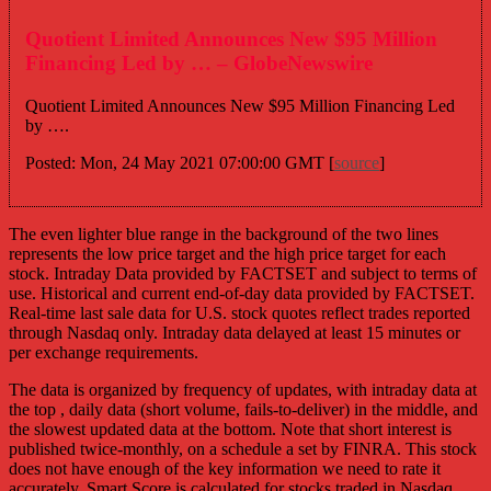
Quotient Limited Announces New $95 Million
Financing Led by … – GlobeNewswire
Quotient Limited Announces New $95 Million Financing Led
by ….
Posted: Mon, 24 May 2021 07:00:00 GMT [
source
]
The even lighter blue range in the background of the two lines
represents the low price target and the high price target for each
stock. Intraday Data provided by FACTSET and subject to terms of
use. Historical and current end-of-day data provided by FACTSET.
Real-time last sale data for U.S. stock quotes reflect trades reported
through Nasdaq only. Intraday data delayed at least 15 minutes or
per exchange requirements.
The data is organized by frequency of updates, with intraday data at
the top , daily data (short volume, fails-to-deliver) in the middle, and
the slowest updated data at the bottom. Note that short interest is
published twice-monthly, on a schedule a set by FINRA. This stock
does not have enough of the key information we need to rate it
accurately. Smart Score is calculated for stocks traded in Nasdaq,