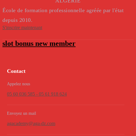
ALGERIE
École de formation professionnelle agréée par l'état
depuis 2010.
S'inscrire maintenant
slot bonus new member
Contact
Appelez nous
05 60 036 585 - 05 61 918 624
Envoyez un mail
agacademy@aga-dz.com