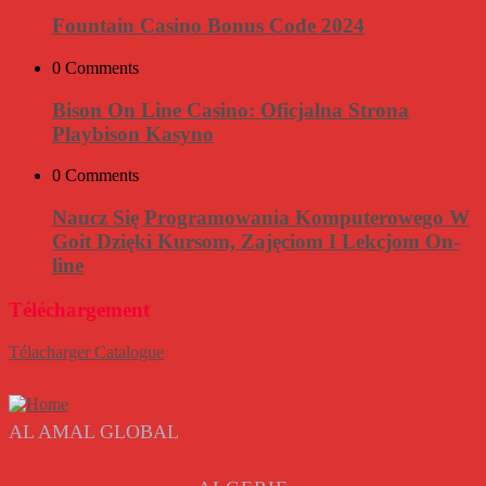
Fountain Casino Bonus Code 2024
0 Comments
Bison On Line Casino: Oficjalna Strona
Playbison Kasyno
0 Comments
Naucz Się Programowania Komputerowego W
Goit Dzięki Kursom, Zajęciom I Lekcjom On-
line
Téléchargement
Télacharger Catalogue
AL AMAL GLOBAL