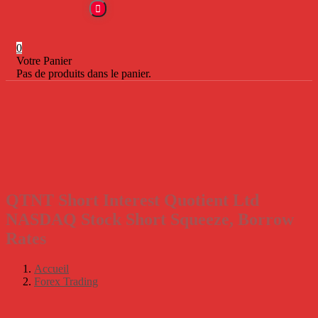
0
Votre Panier
Pas de produits dans le panier.
QTNT Short Interest Quotient Ltd
NASDAQ Stock Short Squeeze, Borrow
Rates
Accueil
Forex Trading