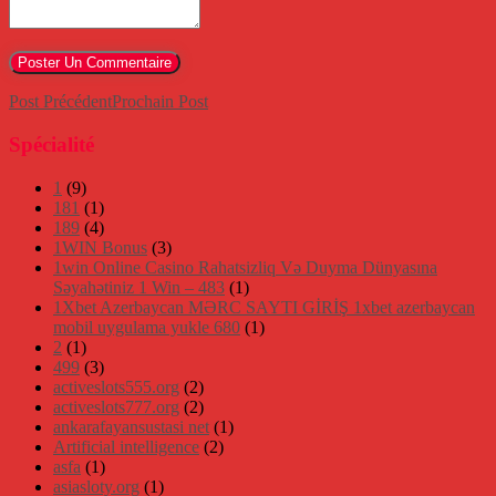
Post Précédent
Prochain Post
Spécialité
1
(9)
181
(1)
189
(4)
1WIN Bonus
(3)
1win Online Casino Rahatsizliq Və Duyma Dünyasına
Səyahətiniz 1 Win – 483
(1)
1Xbet Azerbaycan MƏRC SAYTI GİRİŞ 1xbet azerbaycan
mobil uygulama yukle 680
(1)
2
(1)
499
(3)
activeslots555.org
(2)
activeslots777.org
(2)
ankarafayansustasi net
(1)
Artificial intelligence
(2)
asfa
(1)
asiasloty.org
(1)