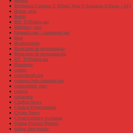
Betboo
Betmotion Cadastro E Bônus: Veja O Andatura A Passo – 613
Betsat_next
Bettilt
BH_TOPsitesi apr
BHsitesy_may
biramalt.com – supersitesi apr
blog
Bookkeeping
Bootcamp de programação
Bootcamp de programación
BT_TOPsitesi apr
Bussiness
casino
casinoluxth.org
casinom-hub.comsitesi apr
casinomhub_may
casinos
casinoslot
Chatbot News
Chatbot Programming
Crypto News
Cryptocurrency exchange
Dating Foreign Women
dating sites review