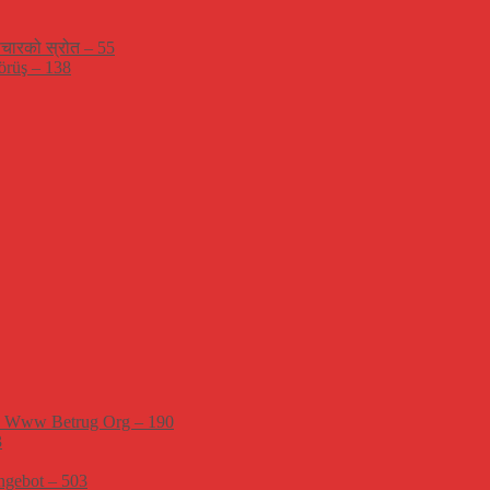
ाचारको स्रोत – 55
örüş – 138
t!: Www Betrug Org – 190
3
ngebot – 503