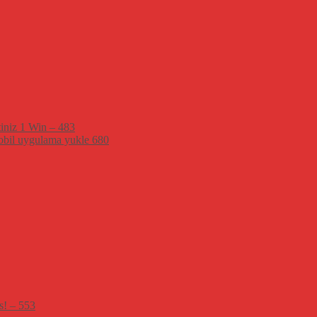
iniz 1 Win – 483
il uygulama yukle 680
s! – 553