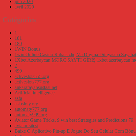
juin 2020
avril 2020
Catégories
1
181
189
1WIN Bonus
1win Online Casino Rahatsizliq Və Duyma Dünyasına Səyahət
1Xbet Azerbaycan MƏRC SAYTI GİRİŞ 1xbet azerbaycan mob
2
499
activeslots555.org
activeslots777.org
ankarafayansustasi net
Artificial intelligence
asfa
asiasloty.org
automaty777.org
automaty999.org
Aviator Game Tricks, 9 win best Strategies and Predictions 79
aviator sitesi
Baixe O Aplicativo Pin-up E Jogue Do Seu Celular Com Bônu