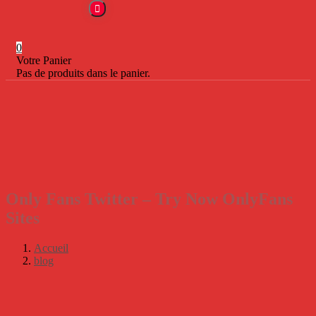
0
Votre Panier
Pas de produits dans le panier.
Only Fans Twitter – Try Now OnlyFans
Sites
Accueil
blog