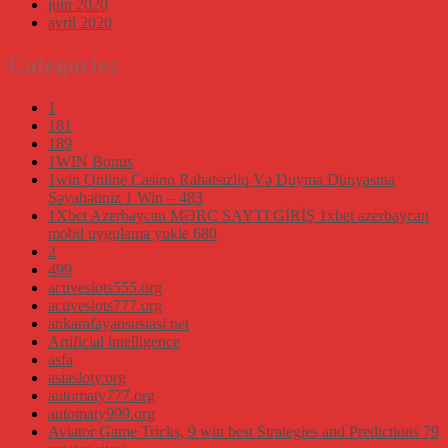
juin 2020
avril 2020
Catégories
1
181
189
1WIN Bonus
1win Online Casino Rahatsizliq Və Duyma Dünyasına
Səyahətiniz 1 Win – 483
1Xbet Azerbaycan MƏRC SAYTI GİRİŞ 1xbet azerbaycan
mobil uygulama yukle 680
2
499
activeslots555.org
activeslots777.org
ankarafayansustasi net
Artificial intelligence
asfa
asiasloty.org
automaty777.org
automaty999.org
Aviator Game Tricks, 9 win best Strategies and Predictions 79