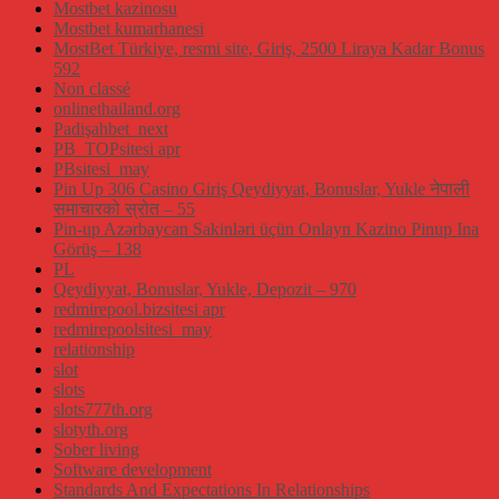
Mostbet kazinosu
Mostbet kumarhanesi
MostBet Türkiye, resmi site, Giriş, 2500 Liraya Kadar Bonus
592
Non classé
onlinethailand.org
Padişahbet_next
PB_TOPsitesi apr
PBsitesi_may
Pin Up 306 Casino Giriş Qeydiyyat, Bonuslar, Yukle नेपाली
समाचारको स्रोत – 55
Pin-up Azərbaycan Sakinləri üçün Onlayn Kazino Pinup Ina
Görüş – 138
PL
Qeydiyyat, Bonuslar, Yukle, Depozit – 970
redmirepool.bizsitesi apr
redmirepoolsitesi_may
relationship
slot
slots
slots777th.org
slotyth.org
Sober living
Software development
Standards And Expectations In Relationships