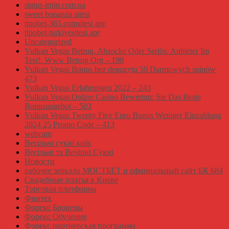
status-irpin.com.ua
sweet bonanza sitesi
tipobet-365.comsitesi apr
tipobet-turkiyesitesi apr
Uncategorized
Vulkan Vegas Betrug, Abzocke Oder Seriös: Anbieter Im
Test!: Www Betrug Org – 190
Vulkan Vegas Bonus bez depozytu 50 Darmowych spinów
473
Vulkan Vegas Erfahrungen 2022 – 243
Vulkan Vegas Online Casino Bewertun: Sie Das Beste
Bonusangebot – 503
Vulkan Vegas Twenty Five Euro Bonus Weniger Einzahlung
2024 25 Promo Code – 413
webcam
Весільні сукні київ
Весільні та Вечірні Сукні
Новости
рабочее зеркало МОСТБЕТ и официальный сайт БК 684
Свадебные платья в Киеве
Торговая платформа
Финтех
Форекс Брокеры
Форекс Обучение
Форекс партнерская программа