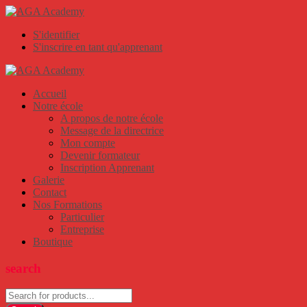
S'identifier
S'inscrire en tant qu'apprenant
Accueil
Notre école
A propos de notre école
Message de la directrice
Mon compte
Devenir formateur
Inscription Apprenant
Galerie
Contact
Nos Formations
Particulier
Entreprise
Boutique
search
Products