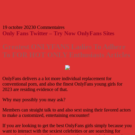
19 octobre 2023
0 Commentaires
Only Fans Twitter – Try Now OnlyFans Sites
Greatest ONLYFANS Ladies To Adhere
To FOR HOT ONLY Enthusiasts Articles
OnlyFans delivers a a lot more individual replacement for
conventional porn, and also the finest OnlyFans young girls for
2023 are residing evidence of that.
Why may possibly you may ask?
Members can straight talk to and also sext using their favored actors
to make a customized, entertaining encounter!
If you are looking to get the best OnlyFans girls simply because you
want to interact with the sexiest celebrities or are searching for