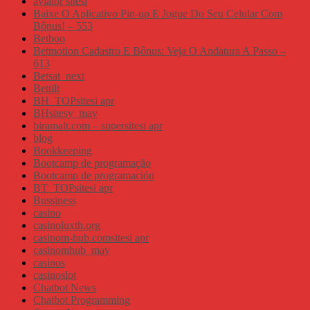
aviator sitesi
Baixe O Aplicativo Pin-up E Jogue Do Seu Celular Com
Bônus! – 553
Betboo
Betmotion Cadastro E Bônus: Veja O Andatura A Passo –
613
Betsat_next
Bettilt
BH_TOPsitesi apr
BHsitesy_may
biramalt.com – supersitesi apr
blog
Bookkeeping
Bootcamp de programação
Bootcamp de programación
BT_TOPsitesi apr
Bussiness
casino
casinoluxth.org
casinom-hub.comsitesi apr
casinomhub_may
casinos
casinoslot
Chatbot News
Chatbot Programming