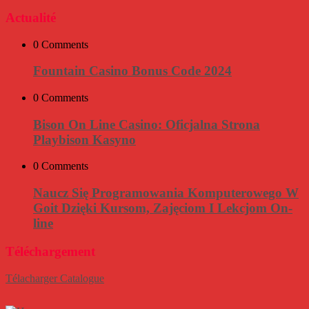
Actualité
0 Comments
Fountain Casino Bonus Code 2024
0 Comments
Bison On Line Casino: Oficjalna Strona
Playbison Kasyno
0 Comments
Naucz Się Programowania Komputerowego W
Goit Dzięki Kursom, Zajęciom I Lekcjom On-
line
Téléchargement
Télacharger Catalogue