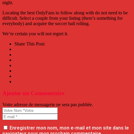
night.
Locating the best OnlyFans to follow along with do not need to be
difficult. Select a couple from your listing (there’s something for
everybody) and acquire the soccer ball rolling.
We’re certain you will not regret it.
Share This Post:
Ajouter un Commentaire
Votre adresse de messagerie ne sera pas publiée.
Enregistrer mon nom, mon e-mail et mon site dans le
navigateur pour mon prochain commentaire.