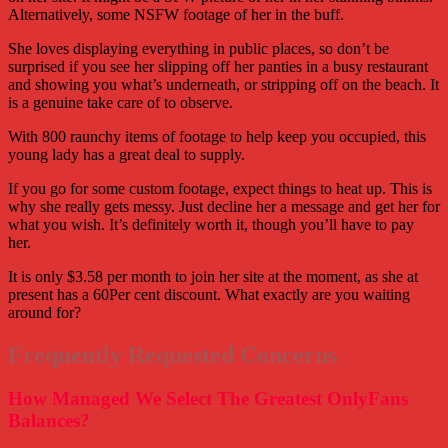
Alternatively, some NSFW footage of her in the buff.
She loves displaying everything in public places, so don’t be
surprised if you see her slipping off her panties in a busy restaurant
and showing you what’s underneath, or stripping off on the beach. It
is a genuine take care of to observe.
With 800 raunchy items of footage to help keep you occupied, this
young lady has a great deal to supply.
If you go for some custom footage, expect things to heat up. This is
why she really gets messy. Just decline her a message and get her for
what you wish. It’s definitely worth it, though you’ll have to pay
her.
It is only $3.58 per month to join her site at the moment, as she at
present has a 60Per cent discount. What exactly are you waiting
around for?
Frequently Requested Concerns
How Managed We Select The Greatest OnlyFans
Balances?