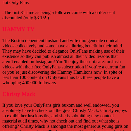
hot Only Fans
-The first 31 time as being a follower come with a 65Per cent
discounted (only $3.15! )
HAMMY TV
The Boston dependent husband and wife duo generate comical
videos collectively and some have a alluring benefit in their mind.
They may have decided to elegance OnlyFans making use of their
existence so they can publish almost all their video lessons that
aren’t enabled on Instagram! You’ll enjoy their not-safe-for-Insta
videos with their free OnlyFans subscription if you’re a current fan
or you’re just discovering the Hammy Hamiltons now. In spite of
less than 100 content on OnlyFans thus far, these people have a
whopping 400 000 followers.
Christy Mack
If you love your OnlyFans girls buxom and well endowed, you
absolutely have to check out the great Christy Mack. Christy enjoys
to exhibit her luscious tits, and she is submitting new content
material at all times, why not check out and find out what she is
offering? Christy Mack is amongst the most generous young girls on