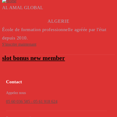
AL AMAL GLOBAL
ALGERIE
École de formation professionnelle agréée par l'état
depuis 2010.
S'inscrire maintenant
slot bonus new member
Contact
Appelez nous
05 60 036 585 - 05 61 918 624