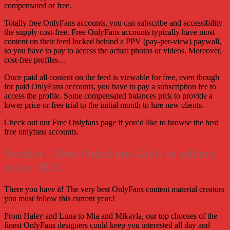
compensated or free.
Totally free OnlyFans accounts, you can subscribe and accessibility
the supply cost-free. Free OnlyFans accounts typically have most
content on their feed locked behind a PPV (pay-per-view) paywall,
so you have to pay to access the actual photos or videos. Moreover,
cost-free profiles…
Once paid all content on the feed is viewable for free, even though
for paid OnlyFans accounts, you have to pay a subscription fee to
access the profile. Some compensated balances pick to provide a
lower price or free trial to the initial month to lure new clients.
Check out our Free Onlyfans page if you’d like to browse the best
free onlyfans accounts.
Verdict – Best OnlyFans Girls to adhere
to for 2023
There you have it! The very best OnlyFans content material creators
you must follow this current year.!
From Haley and Luna to Mia and Mikayla, our top chooses of the
finest OnlyFans designers could keep you interested all day and