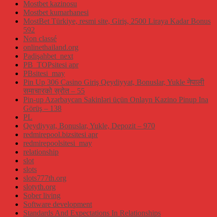
Mostbet kazinosu
Mostbet kumarhanesi
MostBet Türkiye, resmi site, Giriş, 2500 Liraya Kadar Bonus
592
Non classé
onlinethailand.org
Padişahbet_next
PB_TOPsitesi apr
PBsitesi_may
Pin Up 306 Casino Giriş Qeydiyyat, Bonuslar, Yukle नेपाली
समाचारको स्रोत – 55
Pin-up Azərbaycan Sakinləri üçün Onlayn Kazino Pinup Ina
Görüş – 138
PL
Qeydiyyat, Bonuslar, Yukle, Depozit – 970
redmirepool.bizsitesi apr
redmirepoolsitesi_may
relationship
slot
slots
slots777th.org
slotyth.org
Sober living
Software development
Standards And Expectations In Relationships