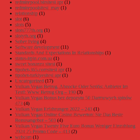
redmirepool.bizsitesi apr
(1)
redmirepoolsitesi_may
(1)
relationship
(1)
slot
(6)
slots
(5)
slots777th.org
(1)
slotyth.org
(1)
Sober living
(4)
Software development
(11)
Standards And Expectations In Relationships
(1)
status-irpin.com.ua
(1)
sweet bonanza sitesi
(1)
tipobet-365.comsitesi apr
(1)
tipobet-turkiyesitesi apr
(1)
Uncategorized
(17)
Vulkan Vegas Betrug, Abzocke Oder Seriös: Anbieter Im
Test!: Www Betrug Org – 190
(3)
Vulkan Vegas Bonus bez depozytu 50 Darmowych spinów
473
(4)
Vulkan Vegas Erfahrungen 2022 – 243
(1)
Vulkan Vegas Online Casino Bewertun: Sie Das Beste
Bonusangebot – 503
(4)
Vulkan Vegas Twenty Five Euro Bonus Weniger Einzahlung
2024 25 Promo Code – 413
(2)
webcam
(1)