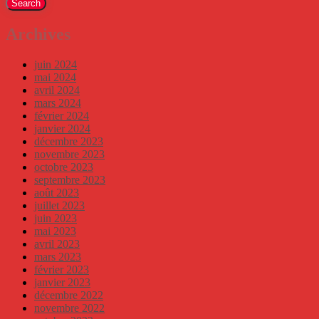
search
Search
Archives
juin 2024
mai 2024
avril 2024
mars 2024
février 2024
janvier 2024
décembre 2023
novembre 2023
octobre 2023
septembre 2023
août 2023
juillet 2023
juin 2023
mai 2023
avril 2023
mars 2023
février 2023
janvier 2023
décembre 2022
novembre 2022