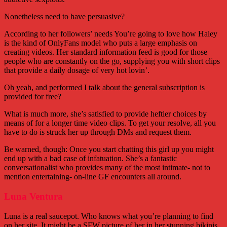
Nonetheless need to have persuasive?
According to her followers’ needs You’re going to love how Haley
is the kind of OnlyFans model who puts a large emphasis on
creating videos. Her standard information feed is good for those
people who are constantly on the go, supplying you with short clips
that provide a daily dosage of very hot lovin’.
Oh yeah, and performed I talk about the general subscription is
provided for free?
What is much more, she’s satisfied to provide heftier choices by
means of for a longer time video clips. To get your resolve, all you
have to do is struck her up through DMs and request them.
Be warned, though: Once you start chatting this girl up you might
end up with a bad case of infatuation. She’s a fantastic
conversationalist who provides many of the most intimate- not to
mention entertaining- on-line GF encounters all around.
Luna Ventura
Luna is a real saucepot. Who knows what you’re planning to find
on her site. It might be a SFW picture of her in her stunning bikinis.