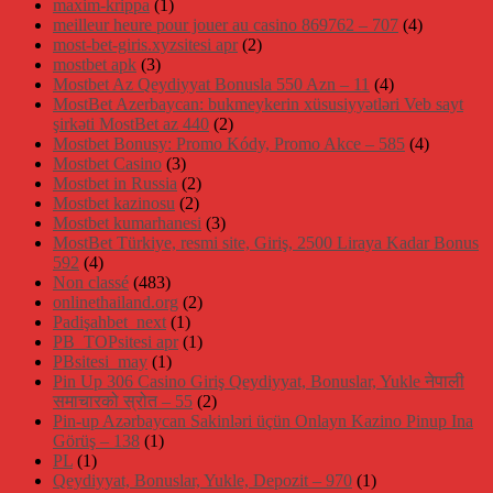
maxim-krippa
(1)
meilleur heure pour jouer au casino 869762 – 707
(4)
most-bet-giris.xyzsitesi apr
(2)
mostbet apk
(3)
Mostbet Az Qeydiyyat Bonusla 550 Azn – 11
(4)
MostBet Azerbaycan: bukmeykerin xüsusiyyətləri Veb sayt
şirkəti MostBet az 440
(2)
Mostbet Bonusy: Promo Kódy, Promo Akce – 585
(4)
Mostbet Casino
(3)
Mostbet in Russia
(2)
Mostbet kazinosu
(2)
Mostbet kumarhanesi
(3)
MostBet Türkiye, resmi site, Giriş, 2500 Liraya Kadar Bonus
592
(4)
Non classé
(483)
onlinethailand.org
(2)
Padişahbet_next
(1)
PB_TOPsitesi apr
(1)
PBsitesi_may
(1)
Pin Up 306 Casino Giriş Qeydiyyat, Bonuslar, Yukle नेपाली
समाचारको स्रोत – 55
(2)
Pin-up Azərbaycan Sakinləri üçün Onlayn Kazino Pinup Ina
Görüş – 138
(1)
PL
(1)
Qeydiyyat, Bonuslar, Yukle, Depozit – 970
(1)