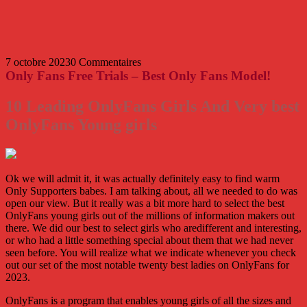
7 octobre 2023
0 Commentaires
Only Fans Free Trials – Best Only Fans Model!
10 Leading OnlyFans Girls And Very best
OnlyFans Young girls
Ok we will admit it, it was actually definitely easy to find warm
Only Supporters babes. I am talking about, all we needed to do was
open our view. But it really was a bit more hard to select the best
OnlyFans young girls out of the millions of information makers out
there. We did our best to select girls who aredifferent and interesting,
or who had a little something special about them that we had never
seen before. You will realize what we indicate whenever you check
out our set of the most notable twenty best ladies on OnlyFans for
2023.
OnlyFans is a program that enables young girls of all the sizes and