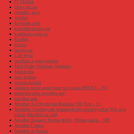
IT Освіта
itlviv.org.ua
Jetbahis_next
Jojobet
kievtime.com
konvektors.kiev.ua
kotelteplo.com.ua
Kralbet
krippa
lgr.org.ua
Life Style
machine a sous gratuite
Mail Order Marriage Statistics
Marsbahis
max-krippa
maxim-krippa
meilleur heure pour jouer au casino 869762 – 707
most-bet-giris.xyzsitesi apr
mostbet apk
Mostbet Az Qeydiyyat Bonusla 550 Azn – 11
MostBet Azerbaycan: bukmeykerin xüsusiyyətləri Veb sayt
şirkəti MostBet az 440
Mostbet Bonusy: Promo Kódy, Promo Akce – 585
Mostbet Casino
Mostbet in Russia