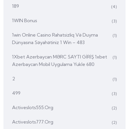
189
(4)
1WIN Bonus
(3)
1win Online Casino Rahatsizliq Və Duyma
(1)
Dünyasına Səyahətiniz 1 Win – 483
1Xbet Azerbaycan MƏRC SAYTI GİRİŞ 1xbet
(1)
Azerbaycan Mobil Uygulama Yukle 680
2
(1)
499
(3)
Activeslots555.org
(2)
Activeslots777.org
(2)