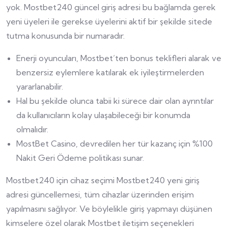
yok. Mostbet240 güncel giriş adresi bu bağlamda gerek
yeni üyeleri ile gerekse üyelerini aktif bir şekilde sitede
tutma konusunda bir numaradır.
Enerji oyuncuları, Mostbet’ten bonus teklifleri alarak ve
benzersiz eylemlere katılarak ek iyileştirmelerden
yararlanabilir.
Hal bu şekilde olunca tabii ki sürece dair olan ayrıntılar
da kullanıcıların kolay ulaşabileceği bir konumda
olmalıdır.
MostBet Casino, devredilen her tür kazanç için %100
Nakit Geri Ödeme politikası sunar.
Mostbet240 için cihaz seçimi Mostbet240 yeni giriş
adresi güncellemesi, tüm cihazlar üzerinden erişim
yapılmasını sağlıyor. Ve böylelikle giriş yapmayı düşünen
kimselere özel olarak Mostbet iletişim seçenekleri