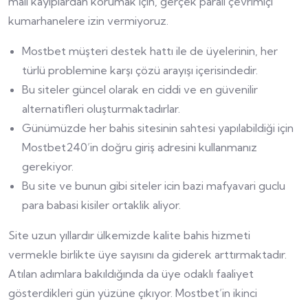
mali kayıplardan korumak için, gerçek paralı çevrimiçi
kumarhanelere izin vermiyoruz.
Mostbet müşteri destek hattı ile de üyelerinin, her
türlü problemine karşı çözü arayışı içerisindedir.
Bu siteler güncel olarak en ciddi ve en güvenilir
alternatifleri oluşturmaktadırlar.
Günümüzde her bahis sitesinin sahtesi yapılabildiği için
Mostbet240’in doğru giriş adresini kullanmanız
gerekiyor.
Bu site ve bunun gibi siteler icin bazi mafyavari guclu
para babasi kisiler ortaklik aliyor.
Site uzun yıllardır ülkemizde kalite bahis hizmeti
vermekle birlikte üye sayısını da giderek arttırmaktadır.
Atılan adımlara bakıldığında da üye odaklı faaliyet
gösterdikleri gün yüzüne çıkıyor. Mostbet’in ikinci