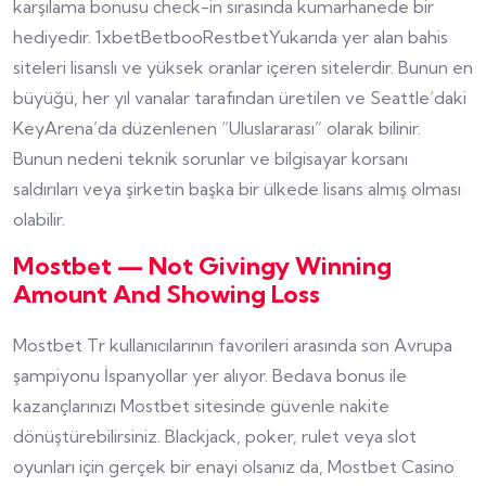
karşılama bonusu check-in sırasında kumarhanede bir
hediyedir. 1xbetBetbooRestbetYukarıda yer alan bahis
siteleri lisanslı ve yüksek oranlar içeren sitelerdir. Bunun en
büyüğü, her yıl vanalar tarafından üretilen ve Seattle’daki
KeyArena’da düzenlenen “Uluslararası” olarak bilinir.
Bunun nedeni teknik sorunlar ve bilgisayar korsanı
saldırıları veya şirketin başka bir ülkede lisans almış olması
olabilir.
Mostbet — Not Givingy Winning
Amount And Showing Loss
Mostbet Tr kullanıcılarının favorileri arasında son Avrupa
şampiyonu İspanyollar yer alıyor. Bedava bonus ile
kazançlarınızı Mostbet sitesinde güvenle nakite
dönüştürebilirsiniz. Blackjack, poker, rulet veya slot
oyunları için gerçek bir enayi olsanız da, Mostbet Casino