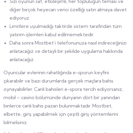
Sizi oyunun saf, etkileşimli, her topluluğun teması ve
diğer birçok heyecan verici özelliği satın almaya davet
ediyoruz.
Limitlere uyulmadığı taktirde sistem tarafından tüm
yatırım işlemleri kabul edilmemektedir.
Daha sonra Mostbet’i telefonunuza nasıl indireceğinizi
anlatacağız ve detaylı bir şekilde uygulama hakkında
anlatacağız.
Oyuncular evlerinin rahatlığında e-sporun keyfini
çıkarabilir ve bazı durumlarda gerçek maçlara bahis
oynayabilirler. Canlı bahisleri e-spora tercih ediyorsanız,
mobil – casino bölümünde dünyanın dört bir yanından
binlerce canlı bahis pazarı bulunmaktadır. Mostbet,
elbette, giriş yapabilmek için çeşitli giriş yöntemlerini
bilmelisiniz.