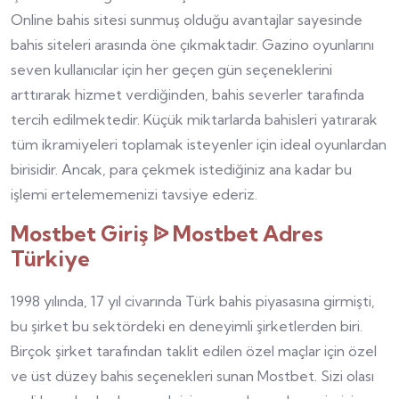
Online bahis sitesi sunmuş olduğu avantajlar sayesinde
bahis siteleri arasında öne çıkmaktadır. Gazino oyunlarını
seven kullanıcılar için her geçen gün seçeneklerini
arttırarak hizmet verdiğinden, bahis severler tarafında
tercih edilmektedir. Küçük miktarlarda bahisleri yatırarak
tüm ikramiyeleri toplamak isteyenler için ideal oyunlardan
birisidir. Ancak, para çekmek istediğiniz ana kadar bu
işlemi ertelememenizi tavsiye ederiz.
Mostbet Giriş ᐉ Mostbet Adres
Türkiye
1998 yılında, 17 yıl civarında Türk bahis piyasasına girmişti,
bu şirket bu sektördeki en deneyimli şirketlerden biri.
Birçok şirket tarafından taklit edilen özel maçlar için özel
ve üst düzey bahis seçenekleri sunan Mostbet. Sizi olası