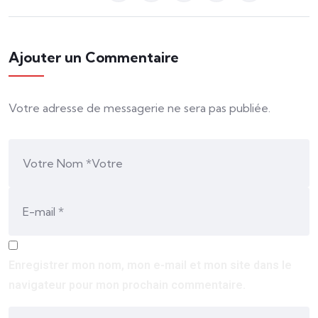
Ajouter un Commentaire
Votre adresse de messagerie ne sera pas publiée.
Enregistrer mon nom, mon e-mail et mon site dans le
navigateur pour mon prochain commentaire.