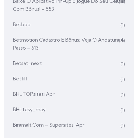
Baixe O Aplicativo Pin-Up E Jogue Do Seu Celular
(4)
Com Bônus! – 553
Betboo
(1)
Betmotion Cadastro E Bônus: Veja O Andatura A
(4)
Passo – 613
Betsat_next
(1)
Bettilt
(1)
BH_TOPsitesi Apr
(1)
BHsitesy_may
(1)
Biramalt.com – Supersitesi Apr
(1)