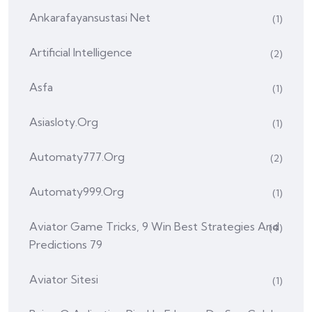
Ankarafayansustasi Net
(1)
Artificial Intelligence
(2)
Asfa
(1)
Asiasloty.org
(1)
Automaty777.org
(2)
Automaty999.org
(1)
Aviator Game Tricks, 9 Win Best Strategies And
(4)
Predictions 79
Aviator Sitesi
(1)