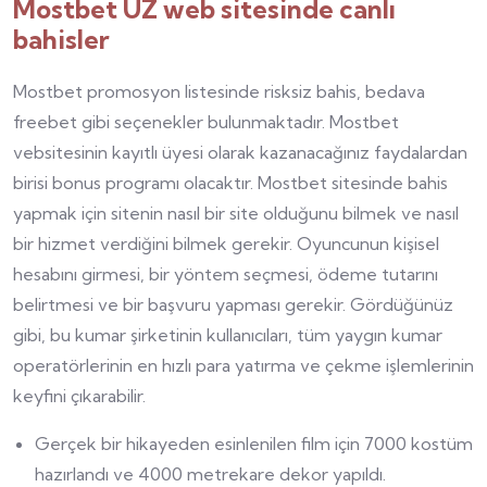
Mostbet UZ web sitesinde canlı
bahisler
Mostbet promosyon listesinde risksiz bahis, bedava
freebet gibi seçenekler bulunmaktadır. Mostbet
vebsitesinin kayıtlı üyesi olarak kazanacağınız faydalardan
birisi bonus programı olacaktır. Mostbet sitesinde bahis
yapmak için sitenin nasıl bir site olduğunu bilmek ve nasıl
bir hizmet verdiğini bilmek gerekir. Oyuncunun kişisel
hesabını girmesi, bir yöntem seçmesi, ödeme tutarını
belirtmesi ve bir başvuru yapması gerekir. Gördüğünüz
gibi, bu kumar şirketinin kullanıcıları, tüm yaygın kumar
operatörlerinin en hızlı para yatırma ve çekme işlemlerinin
keyfini çıkarabilir.
Gerçek bir hikayeden esinlenilen film için 7000 kostüm
hazırlandı ve 4000 metrekare dekor yapıldı.