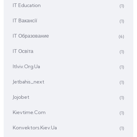
IT Education
(1)
IT Вакансії
(1)
IT Образование
(6)
IT Освіта
(1)
Itlviv.org.ua
(1)
Jetbahis_next
(1)
Jojobet
(1)
Kievtime.com
(1)
Konvektors.kiev.ua
(1)