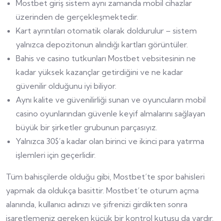
Mostbet giriş sistem aynı zamanda mobil cihazlar
üzerinden de gerçekleşmektedir.
Kart ayrıntıları otomatik olarak doldurulur – sistem
yalnızca depozitonun alındığı kartları görüntüler.
Bahis ve casino tutkunları Mostbet vebsitesinin ne
kadar yüksek kazançlar getirdiğini ve ne kadar
güvenilir olduğunu iyi biliyor.
Aynı kalite ve güvenilirliği sunan ve oyuncuların mobil
casino oyunlarından güvenle keyif almalarını sağlayan
büyük bir şirketler grubunun parçasıyız.
Yalnızca 30$’a kadar olan birinci ve ikinci para yatırma
işlemleri için geçerlidir.
Tüm bahisçilerde olduğu gibi, Mostbet’te spor bahisleri
yapmak da oldukça basittir. Mostbet’te oturum açma
alanında, kullanıcı adınızı ve şifrenizi girdikten sonra
işaretlemeniz gereken küçük bir kontrol kutusu da vardır.