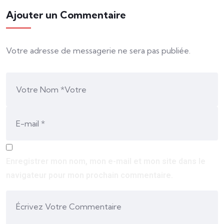
Ajouter un Commentaire
Votre adresse de messagerie ne sera pas publiée.
Enregistrer mon nom, mon e-mail et mon site dans le
navigateur pour mon prochain commentaire.