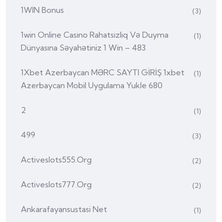
1WIN Bonus
(3)
1win Online Casino Rahatsizliq Və Duyma
(1)
Dünyasına Səyahətiniz 1 Win – 483
1Xbet Azerbaycan MƏRC SAYTI GİRİŞ 1xbet
(1)
Azerbaycan Mobil Uygulama Yukle 680
2
(1)
499
(3)
Activeslots555.org
(2)
Activeslots777.org
(2)
Ankarafayansustasi Net
(1)