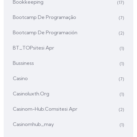
Bookkeeping
(17)
Bootcamp De Programação
(7)
Bootcamp De Programación
(2)
BT_TOPsitesi Apr
(1)
Bussiness
(1)
Casino
(7)
Casinoluxth.org
(1)
Casinom-Hub.comsitesi Apr
(2)
Casinomhub_may
(1)