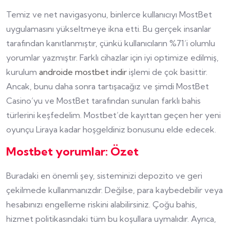
Temiz ve net navigasyonu, binlerce kullanıcıyı MostBet
uygulamasını yükseltmeye ikna etti. Bu gerçek insanlar
tarafından kanıtlanmıştır, çünkü kullanıcıların %71’i olumlu
yorumlar yazmıştır. Farklı cihazlar için iyi optimize edilmiş,
kurulum
androide mostbet indir
işlemi de çok basittir.
Ancak, bunu daha sonra tartışacağız ve şimdi MostBet
Casino’yu ve MostBet tarafından sunulan farklı bahis
türlerini keşfedelim. Mostbet’de kayıttan geçen her yeni
oyunçu Liraya kadar hoşgeldiniz bonusunu elde edecek.
Mostbet yorumlar: Özet
Buradaki en önemli şey, sisteminizi depozito ve geri
çekilmede kullanmanızdır. Değilse, para kaybedebilir veya
hesabınızı engelleme riskini alabilirsiniz. Çoğu bahis,
hizmet politikasındaki tüm bu koşullara uymalıdır. Ayrıca,