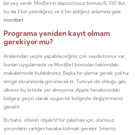
bir şey vardır. MosBet’in depozitosuz bonusu% 100’dür,
bu da 3 bin yatırdığınız ve 6 bin aldığınız anlamına gelir
mostbet
.
Programa yeniden kayıt olmam
gerekiyor mu?
Aralarından seçim yapabileceğiniz çok sayıda bonus var,
bunları uygulamada ve MostBet bonusları hakkındaki
makalemizde bulabilirsiniz. Başka bir işleme gerek yoktur,
simge ekranınızda görünecektir. Türkiye’de olduğu gibi
ülkeniz bu listede yer almıyorsa, Apple hesabınızdaki
bölgeyi geçici olarak uygun bir bölgeyle değiştirmeniz
gerekir.
Bu bahis ofisinin objektif bir çalışması için, olumsuz
yorumların varlığını hesaba katmak gerekir. Sitemiz