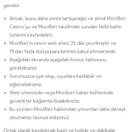
gerekir.
Ancak, bunu daha sonra tartışacağız ve şimdi MostBet
Casino’yu ve MostBet tarafından sunulan farklı bahis
türlerini keşfedelim.
MostBet’in resmi web sitesi 25 dile çevrilmiştir ve
19’dan fazla dünya para birimini kabul etmektedir.
Aşağıdaki ekranda aşağıdaki bonus tablosunu
görebilirsiniz.
Sorunsuzca üye olup, oyunlara katılabilir ve
eğlenebilirsiniz.
Web sitemizde veya Mostbet haber bülteninde
güvenli bir bağlantısı bulabilirsiniz.
Bu yüzden MostBet hakkındaki yorumları daha detaylı
okumanızı tavsiye ediyoruz.
Ortak olarak kaydolmak basit ve hızlıdır ve dakikalar