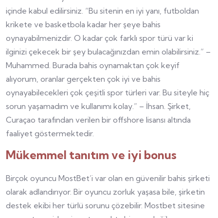
içinde kabul edilirsiniz. “Bu sitenin en iyi yanı, futboldan
krikete ve basketbola kadar her şeye bahis
oynayabilmenizdir. O kadar çok farklı spor türü var ki
ilginizi çekecek bir şey bulacağınızdan emin olabilirsiniz.” –
Muhammed. Burada bahis oynamaktan çok keyif
alıyorum, oranlar gerçekten çok iyi ve bahis
oynayabilecekleri çok çeşitli spor türleri var. Bu siteyle hiç
sorun yaşamadım ve kullanımı kolay.” – İhsan. Şirket,
Curaçao tarafından verilen bir offshore lisansı altında
faaliyet göstermektedir.
Mükemmel tanıtım ve iyi bonus
Birçok oyuncu MostBet’i var olan en güvenilir bahis şirketi
olarak adlandırıyor. Bir oyuncu zorluk yaşasa bile, şirketin
destek ekibi her türlü sorunu çözebilir. Mostbet sitesine