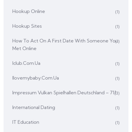
Hookup Online
(1)
Hookup Sites
(1)
How To Act On A First Date With Someone You
(1)
Met Online
Iclub.com.ua
(1)
Ilovemybaby.com.ua
(1)
Impressum Vulkan Spielhallen Deutschland – 711
(3)
International Dating
(1)
IT Education
(1)