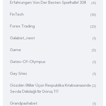
Erfahrungen Von Der Besten Spielhalle! 308
(4)
FinTech
(10)
Forex Trading
(23)
Galabet_next
(1)
Game
(5)
Gates-Of-Olympus
(1)
Gay Sites
(1)
Gözdən Əlillər Üçün Respublika Kitabxanasında
(2)
Sevda Dəlidağlı Ilə Görüş 111
Grandpashabet
(1)