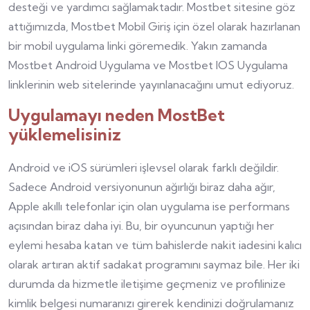
desteği ve yardımcı sağlamaktadır. Mostbet sitesine göz
attığımızda, Mostbet Mobil Giriş için özel olarak hazırlanan
bir mobil uygulama linki göremedik. Yakın zamanda
Mostbet Android Uygulama ve Mostbet IOS Uygulama
linklerinin web sitelerinde yayınlanacağını umut ediyoruz.
Uygulamayı neden MostBet
yüklemelisiniz
Android ve iOS sürümleri işlevsel olarak farklı değildir.
Sadece Android versiyonunun ağırlığı biraz daha ağır,
Apple akıllı telefonlar için olan uygulama ise performans
açısından biraz daha iyi. Bu, bir oyuncunun yaptığı her
eylemi hesaba katan ve tüm bahislerde nakit iadesini kalıcı
olarak artıran aktif sadakat programını saymaz bile. Her iki
durumda da hizmetle iletişime geçmeniz ve profilinize
kimlik belgesi numaranızı girerek kendinizi doğrulamanız