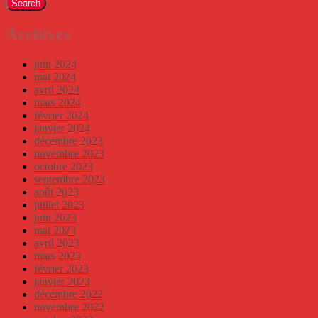
search
Search
Archives
juin 2024
mai 2024
avril 2024
mars 2024
février 2024
janvier 2024
décembre 2023
novembre 2023
octobre 2023
septembre 2023
août 2023
juillet 2023
juin 2023
mai 2023
avril 2023
mars 2023
février 2023
janvier 2023
décembre 2022
novembre 2022