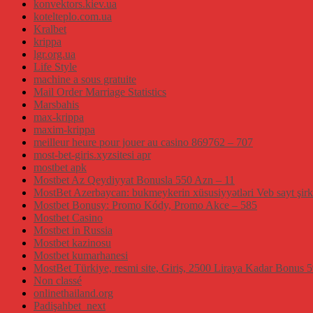
konvektors.kiev.ua
kotelteplo.com.ua
Kralbet
krippa
lgr.org.ua
Life Style
machine a sous gratuite
Mail Order Marriage Statistics
Marsbahis
max-krippa
maxim-krippa
meilleur heure pour jouer au casino 869762 – 707
most-bet-giris.xyzsitesi apr
mostbet apk
Mostbet Az Qeydiyyat Bonusla 550 Azn – 11
MostBet Azerbaycan: bukmeykerin xüsusiyyətləri Veb sayt şirk
Mostbet Bonusy: Promo Kódy, Promo Akce – 585
Mostbet Casino
Mostbet in Russia
Mostbet kazinosu
Mostbet kumarhanesi
MostBet Türkiye, resmi site, Giriş, 2500 Liraya Kadar Bonus 
Non classé
onlinethailand.org
Padişahbet_next