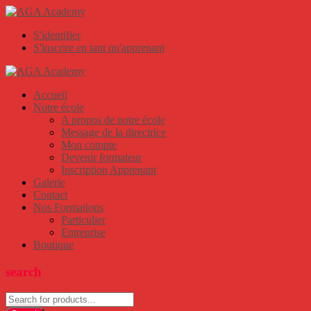
S'identifier
S'inscrire en tant qu'apprenant
Accueil
Notre école
A propos de notre école
Message de la directrice
Mon compte
Devenir formateur
Inscription Apprenant
Galerie
Contact
Nos Formations
Particulier
Entreprise
Boutique
search
Products