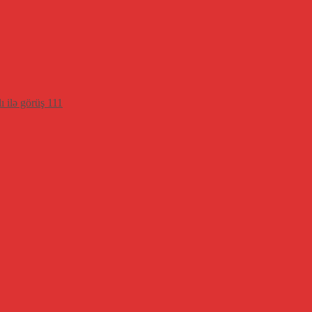
 ilə görüş 111