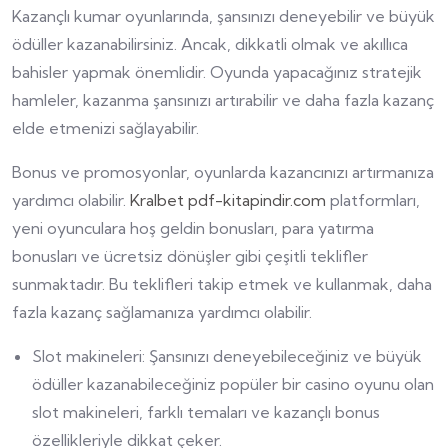
Kazançlı kumar oyunlarında, şansınızı deneyebilir ve büyük
ödüller kazanabilirsiniz. Ancak, dikkatli olmak ve akıllıca
bahisler yapmak önemlidir. Oyunda yapacağınız stratejik
hamleler, kazanma şansınızı artırabilir ve daha fazla kazanç
elde etmenizi sağlayabilir.
Bonus ve promosyonlar, oyunlarda kazancınızı artırmanıza
yardımcı olabilir.
Kralbet pdf-kitapindir.com
platformları,
yeni oyunculara hoş geldin bonusları, para yatırma
bonusları ve ücretsiz dönüşler gibi çeşitli teklifler
sunmaktadır. Bu teklifleri takip etmek ve kullanmak, daha
fazla kazanç sağlamanıza yardımcı olabilir.
Slot makineleri: Şansınızı deneyebileceğiniz ve büyük
ödüller kazanabileceğiniz popüler bir casino oyunu olan
slot makineleri, farklı temaları ve kazançlı bonus
özellikleriyle dikkat çeker.