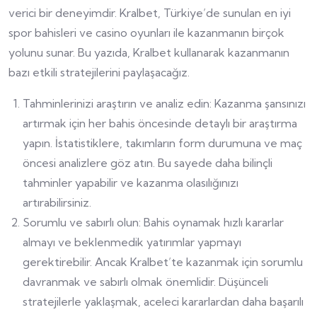
verici bir deneyimdir. Kralbet, Türkiye’de sunulan en iyi
spor bahisleri ve casino oyunları ile kazanmanın birçok
yolunu sunar. Bu yazıda, Kralbet kullanarak kazanmanın
bazı etkili stratejilerini paylaşacağız.
Tahminlerinizi araştırın ve analiz edin: Kazanma şansınızı
artırmak için her bahis öncesinde detaylı bir araştırma
yapın. İstatistiklere, takımların form durumuna ve maç
öncesi analizlere göz atın. Bu sayede daha bilinçli
tahminler yapabilir ve kazanma olasılığınızı
artırabilirsiniz.
Sorumlu ve sabırlı olun: Bahis oynamak hızlı kararlar
almayı ve beklenmedik yatırımlar yapmayı
gerektirebilir. Ancak Kralbet’te kazanmak için sorumlu
davranmak ve sabırlı olmak önemlidir. Düşünceli
stratejilerle yaklaşmak, aceleci kararlardan daha başarılı