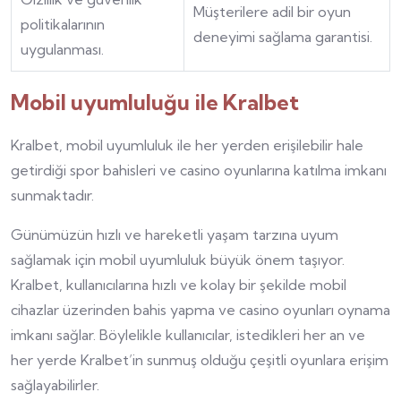
Müşterilere adil bir oyun
politikalarının
deneyimi sağlama garantisi.
uygulanması.
Mobil uyumluluğu ile Kralbet
Kralbet, mobil uyumluluk ile her yerden erişilebilir hale
getirdiği spor bahisleri ve casino oyunlarına katılma imkanı
sunmaktadır.
Günümüzün hızlı ve hareketli yaşam tarzına uyum
sağlamak için mobil uyumluluk büyük önem taşıyor.
Kralbet, kullanıcılarına hızlı ve kolay bir şekilde mobil
cihazlar üzerinden bahis yapma ve casino oyunları oynama
imkanı sağlar. Böylelikle kullanıcılar, istedikleri her an ve
her yerde Kralbet’in sunmuş olduğu çeşitli oyunlara erişim
sağlayabilirler.