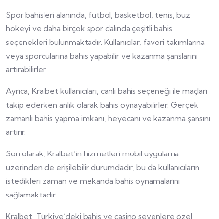
Spor bahisleri alanında, futbol, basketbol, tenis, buz
hokeyi ve daha birçok spor dalında çeşitli bahis
seçenekleri bulunmaktadır. Kullanıcılar, favori takımlarına
veya sporcularına bahis yapabilir ve kazanma şanslarını
artırabilirler.
Ayrıca, Kralbet kullanıcıları, canlı bahis seçeneği ile maçları
takip ederken anlık olarak bahis oynayabilirler. Gerçek
zamanlı bahis yapma imkanı, heyecanı ve kazanma şansını
artırır.
Son olarak, Kralbet’in hizmetleri mobil uygulama
üzerinden de erişilebilir durumdadır, bu da kullanıcıların
istedikleri zaman ve mekanda bahis oynamalarını
sağlamaktadır.
Kralbet, Türkiye’deki bahis ve casino sevenlere özel