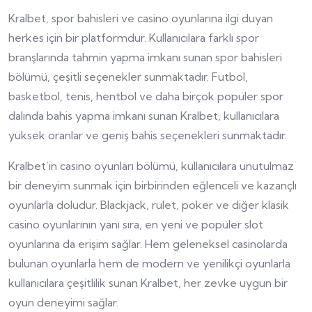
Kralbet, spor bahisleri ve casino oyunlarına ilgi duyan
herkes için bir platformdur. Kullanıcılara farklı spor
branşlarında tahmin yapma imkanı sunan spor bahisleri
bölümü, çeşitli seçenekler sunmaktadır. Futbol,
basketbol, tenis, hentbol ve daha birçok popüler spor
dalında bahis yapma imkanı sunan Kralbet, kullanıcılara
yüksek oranlar ve geniş bahis seçenekleri sunmaktadır.
Kralbet’in casino oyunları bölümü, kullanıcılara unutulmaz
bir deneyim sunmak için birbirinden eğlenceli ve kazançlı
oyunlarla doludur. Blackjack, rulet, poker ve diğer klasik
casino oyunlarının yanı sıra, en yeni ve popüler slot
oyunlarına da erişim sağlar. Hem geleneksel casinolarda
bulunan oyunlarla hem de modern ve yenilikçi oyunlarla
kullanıcılara çeşitlilik sunan Kralbet, her zevke uygun bir
oyun deneyimi sağlar.