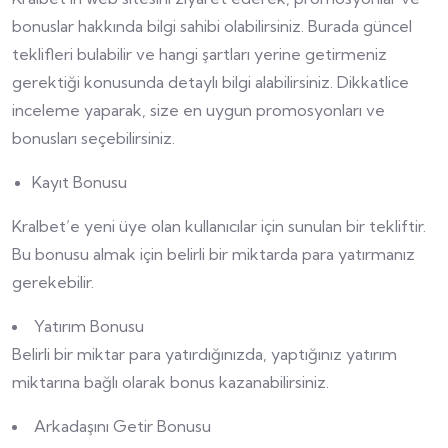
bonuslar hakkında bilgi sahibi olabilirsiniz. Burada güncel
teklifleri bulabilir ve hangi şartları yerine getirmeniz
gerektiği konusunda detaylı bilgi alabilirsiniz. Dikkatlice
inceleme yaparak, size en uygun promosyonları ve
bonusları seçebilirsiniz.
Kayıt Bonusu
Kralbet’e yeni üye olan kullanıcılar için sunulan bir tekliftir.
Bu bonusu almak için belirli bir miktarda para yatırmanız
gerekebilir.
Yatırım Bonusu
Belirli bir miktar para yatırdığınızda, yaptığınız yatırım
miktarına bağlı olarak bonus kazanabilirsiniz.
Arkadaşını Getir Bonusu