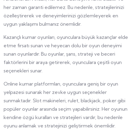
her zaman garanti edilemez. Bu nedenle, stratejilerinizi
özelleştirerek ve deneyimlerinizi gözlemleyerek en
uygun yaklaşımı bulmanız önemlidir.
Kazançlı kumar oyunları, oyunculara büyük kazançlar elde
etme fırsatı sunan ve heyecan dolu bir oyun deneyimi
sunan oyunlardır. Bu oyunlar, şans, strateji ve beceri
faktörlerini bir araya getirerek, oyunculara çeşitli oyun
seçenekleri sunar.
Online kumar platformları, oyunculara geniş bir oyun
yelpazesi sunarak her zevke uygun seçenekler
sunmaktadır. Slot makineleri, rulet, blackjack, poker gibi
popüler oyunlar arasında seçim yapabilirsiniz. Her oyunun
kendine özgü kuralları ve stratejileri vardır, bu nedenle
oyunu anlamak ve stratejinizi geliştirmek önemlidir.