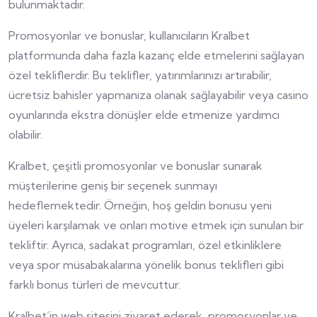
bulunmaktadır.
Promosyonlar ve bonuslar, kullanıcıların Kralbet
platformunda daha fazla kazanç elde etmelerini sağlayan
özel tekliflerdir. Bu teklifler, yatırımlarınızı artırabilir,
ücretsiz bahisler yapmanıza olanak sağlayabilir veya casino
oyunlarında ekstra dönüşler elde etmenize yardımcı
olabilir.
Kralbet, çeşitli promosyonlar ve bonuslar sunarak
müşterilerine geniş bir seçenek sunmayı
hedeflemektedir. Örneğin, hoş geldin bonusu yeni
üyeleri karşılamak ve onları motive etmek için sunulan bir
tekliftir. Ayrıca, sadakat programları, özel etkinliklere
veya spor müsabakalarına yönelik bonus teklifleri gibi
farklı bonus türleri de mevcuttur.
Kralbet’in web sitesini ziyaret ederek, promosyonlar ve