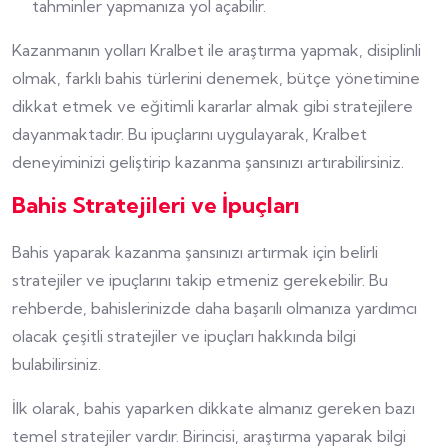
tahminler yapmanıza yol açabilir.
Kazanmanın yolları Kralbet ile araştırma yapmak, disiplinli
olmak, farklı bahis türlerini denemek, bütçe yönetimine
dikkat etmek ve eğitimli kararlar almak gibi stratejilere
dayanmaktadır. Bu ipuçlarını uygulayarak, Kralbet
deneyiminizi geliştirip kazanma şansınızı artırabilirsiniz.
Bahis Stratejileri ve İpuçları
Bahis yaparak kazanma şansınızı artırmak için belirli
stratejiler ve ipuçlarını takip etmeniz gerekebilir. Bu
rehberde, bahislerinizde daha başarılı olmanıza yardımcı
olacak çeşitli stratejiler ve ipuçları hakkında bilgi
bulabilirsiniz.
İlk olarak, bahis yaparken dikkate almanız gereken bazı
temel stratejiler vardır. Birincisi, araştırma yaparak bilgi