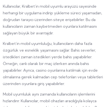
Kullanıcılar, Kralbet’in mobil uyumlu arayüzü sayesinde
herhangi bir uygulama indirip yükleme süreci yaşamadan,
doğrudan tarayıcı üzerinden siteye erişebilirler. Bu da
kullanıcıların zaman kaybetmeden oyunlara katılmasını
sağlayan büyük bir avantajdır.
Kralbet’in mobil uyumluluğu, kullanıcıların daha fazla
özgürlük ve esneklik yaşamasını sağlar. Bahis severler,
istedikleri zaman istedikleri yerde bahis yapabilirler.
Örneğin, canlı olarak bir maç izlerken anında bahis
yapabilirler. Ayrıca, casino oyunlarına katılmak için evde
olmalarına gerek kalmadan cep telefonları veya tabletleri
üzerinden oyunlara giriş yapabilirler.
Mobil uyumluluk aynı zamanda kullanıcıların işlemlerini
hızlandırır. Kullanıcılar, mobil cihazları aracılığıyla kolayca