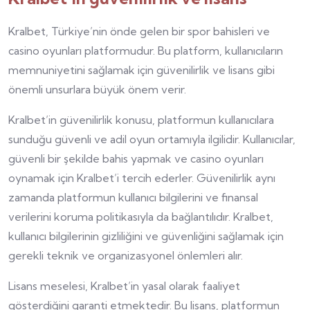
Kralbet, Türkiye’nin önde gelen bir spor bahisleri ve
casino oyunları platformudur. Bu platform, kullanıcıların
memnuniyetini sağlamak için güvenilirlik ve lisans gibi
önemli unsurlara büyük önem verir.
Kralbet’in güvenilirlik konusu, platformun kullanıcılara
sunduğu güvenli ve adil oyun ortamıyla ilgilidir. Kullanıcılar,
güvenli bir şekilde bahis yapmak ve casino oyunları
oynamak için Kralbet’i tercih ederler. Güvenilirlik aynı
zamanda platformun kullanıcı bilgilerini ve finansal
verilerini koruma politikasıyla da bağlantılıdır. Kralbet,
kullanıcı bilgilerinin gizliliğini ve güvenliğini sağlamak için
gerekli teknik ve organizasyonel önlemleri alır.
Lisans meselesi, Kralbet’in yasal olarak faaliyet
gösterdiğini garanti etmektedir. Bu lisans, platformun