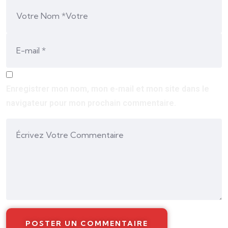
Enregistrer mon nom, mon e-mail et mon site dans le
navigateur pour mon prochain commentaire.