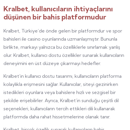
Kralbet, kullanıcıların ihtiyaçlarını
düşünen bir bahis platformudur
Kralbet, Türkiye’de önde gelen bir platformdur ve spor
bahisleri ile casino oyunlarında uzmanlaşmıştır. Bununla
birlikte, markayı yalnızca bu özelliklerle sınırlamak yanlış
olur. Kralbet, kullanıcı dostu özellikler sunarak kullanıcıların
deneyimini en üst düzeye çıkarmayı hedefler.
Kralbet’in kullanıcı dostu tasarımı, kullanıcıların platforma
kolaylıkla erişmesini sağlar. Kullanıcılar, siteyi gezinirken
istedikleri oyunlara veya bahislere hızlı ve sezgisel bir
şekilde erişebilirler. Ayrıca, Kralbet’in sunduğu çeşitli dil
seçenekleri, kullanıcıların tercih ettikleri dili kullanarak
platformda daha rahat hissetmelerine olanak tanır.
Kralbet, birçok özellik sunarak kullanıcıların bahis