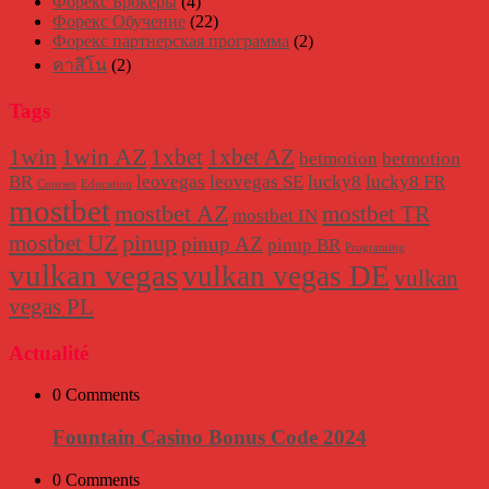
Форекс Брокеры
(4)
Форекс Обучение
(22)
Форекс партнерская программа
(2)
คาสิโน
(2)
Tags
1win
1win AZ
1xbet
1xbet AZ
betmotion
betmotion
BR
leovegas
leovegas SE
lucky8
lucky8 FR
Courses
Education
mostbet
mostbet AZ
mostbet TR
mostbet IN
pinup
mostbet UZ
pinup AZ
pinup BR
Programing
vulkan vegas
vulkan vegas DE
vulkan
vegas PL
Actualité
0 Comments
Fountain Casino Bonus Code 2024
0 Comments