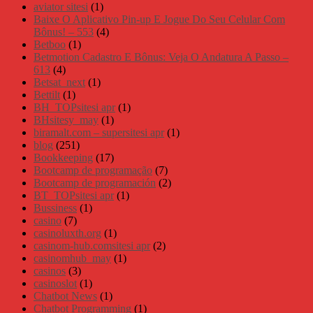
aviator sitesi
(1)
Baixe O Aplicativo Pin-up E Jogue Do Seu Celular Com
Bônus! – 553
(4)
Betboo
(1)
Betmotion Cadastro E Bônus: Veja O Andatura A Passo –
613
(4)
Betsat_next
(1)
Bettilt
(1)
BH_TOPsitesi apr
(1)
BHsitesy_may
(1)
biramalt.com – supersitesi apr
(1)
blog
(251)
Bookkeeping
(17)
Bootcamp de programação
(7)
Bootcamp de programación
(2)
BT_TOPsitesi apr
(1)
Bussiness
(1)
casino
(7)
casinoluxth.org
(1)
casinom-hub.comsitesi apr
(2)
casinomhub_may
(1)
casinos
(3)
casinoslot
(1)
Chatbot News
(1)
Chatbot Programming
(1)