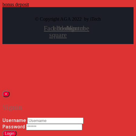
bonus deposit
© Copyright AGA 2022 by iTech
Facebook-
Linkedin
Instagram
Youtube
square
×
Signin
Username
Password