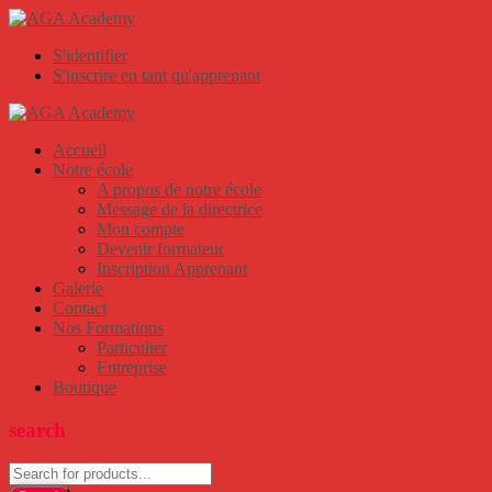
S'identifier
S'inscrire en tant qu'apprenant
Accueil
Notre école
A propos de notre école
Message de la directrice
Mon compte
Devenir formateur
Inscription Apprenant
Galerie
Contact
Nos Formations
Particulier
Entreprise
Boutique
search
Products