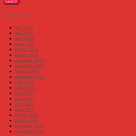
search
Search
Archives
juin 2024
mai 2024
avril 2024
mars 2024
février 2024
janvier 2024
décembre 2023
novembre 2023
octobre 2023
septembre 2023
août 2023
juillet 2023
juin 2023
mai 2023
avril 2023
mars 2023
février 2023
janvier 2023
décembre 2022
novembre 2022