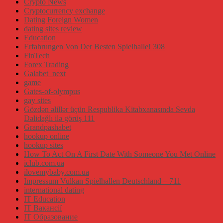
Crypto News
Cryptocurrency exchange
Dating Foreign Women
dating sites review
Education
Erfahrungen Von Der Besten Spielhalle! 308
FinTech
Forex Trading
Galabet_next
game
Gates-of-olympus
gay sites
Gözdən əlillər üçün Respublika Kitabxanasında Sevda
Dəlidağlı ilə görüş 111
Grandpashabet
hookup online
hookup sites
How To Act On A First Date With Someone You Met Online
iclub.com.ua
ilovemybaby.com.ua
Impressum Vulkan Spielhallen Deutschland – 711
international dating
IT Education
IT Вакансії
IT Образование