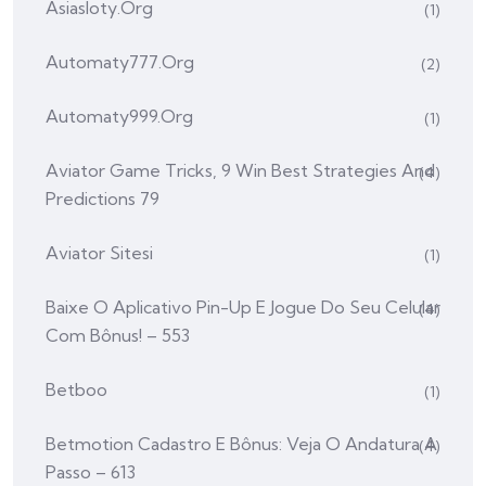
Asiasloty.org
(1)
Automaty777.org
(2)
Automaty999.org
(1)
Aviator Game Tricks, 9 Win Best Strategies And
(4)
Predictions 79
Aviator Sitesi
(1)
Baixe O Aplicativo Pin-Up E Jogue Do Seu Celular
(4)
Com Bônus! – 553
Betboo
(1)
Betmotion Cadastro E Bônus: Veja O Andatura A
(4)
Passo – 613