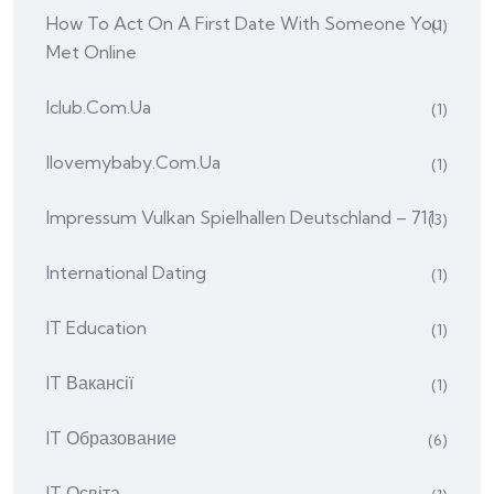
How To Act On A First Date With Someone You
(1)
Met Online
Iclub.com.ua
(1)
Ilovemybaby.com.ua
(1)
Impressum Vulkan Spielhallen Deutschland – 711
(3)
International Dating
(1)
IT Education
(1)
IT Вакансії
(1)
IT Образование
(6)
IT Освіта