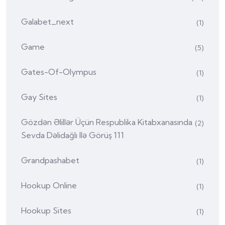
Galabet_next
(1)
Game
(5)
Gates-Of-Olympus
(1)
Gay Sites
(1)
Gözdən Əlillər Üçün Respublika Kitabxanasında
(2)
Sevda Dəlidağlı Ilə Görüş 111
Grandpashabet
(1)
Hookup Online
(1)
Hookup Sites
(1)