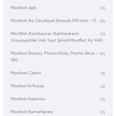
Mostbet Apk
(3)
Mostbet Az Qeydiyyat Bonusla 550 Azn – 11
(4)
MostBet Azerbaycan: Bukmeykerin
(2)
Xüsusiyyətləri Veb Sayt Şirkəti MostBet Az 440
Mostbet Bonusy: Promo Kódy, Promo Akce –
(4)
585
Mostbet Casino
(3)
Mostbet In Russia
(2)
Mostbet Kazinosu
(2)
Mostbet Kumarhanesi
(3)