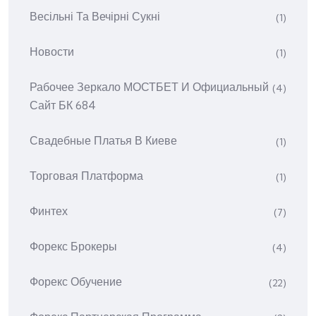
Весільні Та Вечірні Сукні
(1)
Новости
(1)
Рабочее Зеркало МОСТБЕТ И Официальный
(4)
Сайт БК 684
Свадебные Платья В Киеве
(1)
Торговая Платформа
(1)
Финтех
(7)
Форекс Брокеры
(4)
Форекс Обучение
(22)