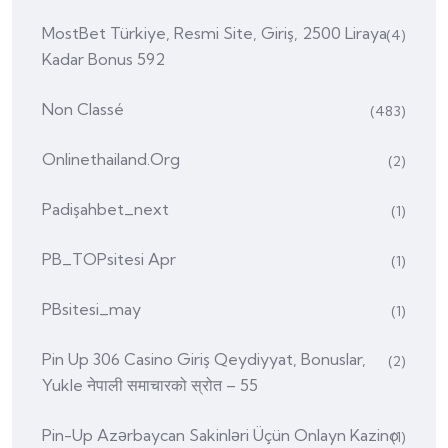
MostBet Türkiye, Resmi Site, Giriş, 2500 Liraya
(4)
Kadar Bonus 592
Non Classé
(483)
Onlinethailand.org
(2)
Padişahbet_next
(1)
PB_TOPsitesi Apr
(1)
PBsitesi_may
(1)
Pin Up 306 Casino Giriş Qeydiyyat, Bonuslar,
(2)
Yukle नेपाली समाचारको स्रोत – 55
Pin-Up Azərbaycan Sakinləri Üçün Onlayn Kazino
(1)