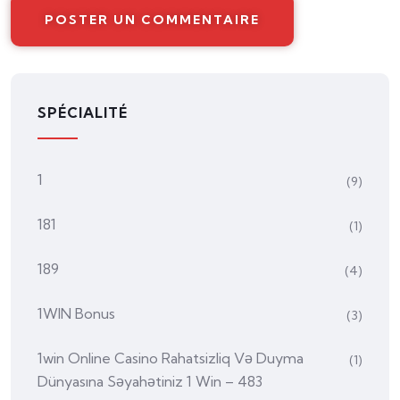
SPÉCIALITÉ
1
(9)
181
(1)
189
(4)
1WIN Bonus
(3)
1win Online Casino Rahatsizliq Və Duyma
(1)
Dünyasına Səyahətiniz 1 Win – 483