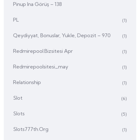
Pinup Ina Görüş – 138
PL
(1)
Qeydiyyat, Bonuslar, Yukle, Depozit – 970
(1)
Redmirepool.bizsitesi Apr
(1)
Redmirepoolsitesi_may
(1)
Relationship
(1)
Slot
(6)
Slots
(5)
Slots777th.org
(1)