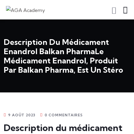
S'inscrire En Tant Qu'apprenant
Description Du Médicament
Enandrol Balkan PharmaLe
Médicament Enandrol, Produit
Par Balkan Pharma, Est Un Stéro
9 AOÛT 2023
0 COMMENTAIRES
Description du médicament