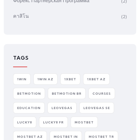
Форекс Партнерская Программа
(2)
คาสิโน
(2)
TAGS
1WIN
1WIN AZ
1XBET
1XBET AZ
BETMOTION
BETMOTION BR
COURSES
EDUCATION
LEOVEGAS
LEOVEGAS SE
LUCKY8
LUCKY8 FR
MOSTBET
MOSTBET AZ
MOSTBET IN
MOSTBET TR