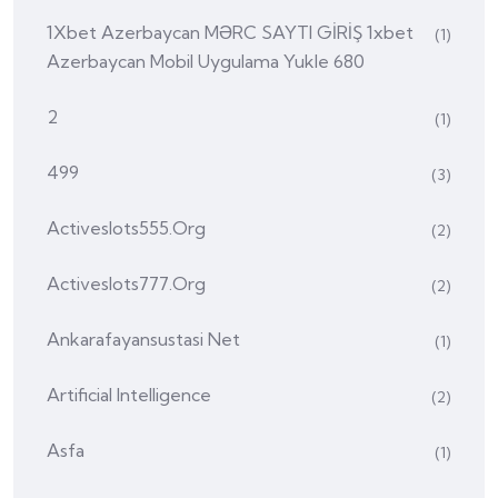
1Xbet Azerbaycan MƏRC SAYTI GİRİŞ 1xbet
(1)
Azerbaycan Mobil Uygulama Yukle 680
2
(1)
499
(3)
Activeslots555.org
(2)
Activeslots777.org
(2)
Ankarafayansustasi Net
(1)
Artificial Intelligence
(2)
Asfa
(1)