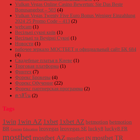
Vulkan Vegas Online Casino Bewertun: Sie Das Beste
Bonusangebot – 503
(4)
Vulkan Vegas Twenty Five Euro Bonus Weniger Einzahlung
2024 25 Promo Code – 413
(2)
webcam
(1)
Весільні сукні київ
(1)
Весільні та Вечірні Сукні
(1)
Новости
(1)
рабочее зеркало МОСТБЕТ и официальный сайт БК 684
(4)
Свадебные платья в Киеве
(1)
Торговая платформа
(1)
Финтех
(7)
Форекс Брокеры
(4)
Форекс Обучение
(22)
Форекс партнерская программа
(2)
คาสิโน
(2)
Tags
1win
1win AZ
1xbet
1xbet AZ
betmotion
betmotion
BR
leovegas
leovegas SE
lucky8
lucky8 FR
Courses
Education
mostbet
mostbet AZ
mostbet TR
mostbet IN