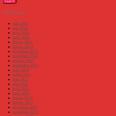
search
Search
Archives
juin 2024
mai 2024
avril 2024
mars 2024
février 2024
janvier 2024
décembre 2023
novembre 2023
octobre 2023
septembre 2023
août 2023
juillet 2023
juin 2023
mai 2023
avril 2023
mars 2023
février 2023
janvier 2023
décembre 2022
novembre 2022