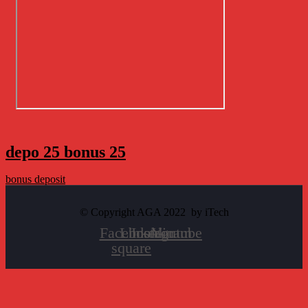
depo 25 bonus 25
bonus deposit
© Copyright AGA 2022 by iTech
Facebook-
Linkedin
Instagram
Youtube
square