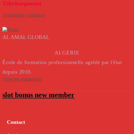
Téléchargement
Télacharger Catalogue
AL AMAL GLOBAL
ALGERIE
École de formation professionnelle agréée par l'état
depuis 2010.
S'inscrire maintenant
slot bonus new member
Contact