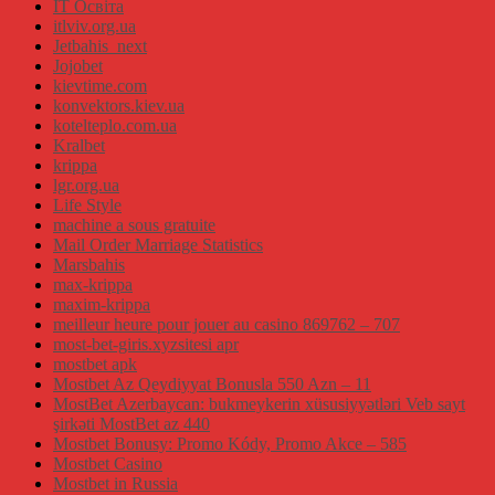
IT Освіта
itlviv.org.ua
Jetbahis_next
Jojobet
kievtime.com
konvektors.kiev.ua
kotelteplo.com.ua
Kralbet
krippa
lgr.org.ua
Life Style
machine a sous gratuite
Mail Order Marriage Statistics
Marsbahis
max-krippa
maxim-krippa
meilleur heure pour jouer au casino 869762 – 707
most-bet-giris.xyzsitesi apr
mostbet apk
Mostbet Az Qeydiyyat Bonusla 550 Azn – 11
MostBet Azerbaycan: bukmeykerin xüsusiyyətləri Veb sayt
şirkəti MostBet az 440
Mostbet Bonusy: Promo Kódy, Promo Akce – 585
Mostbet Casino
Mostbet in Russia