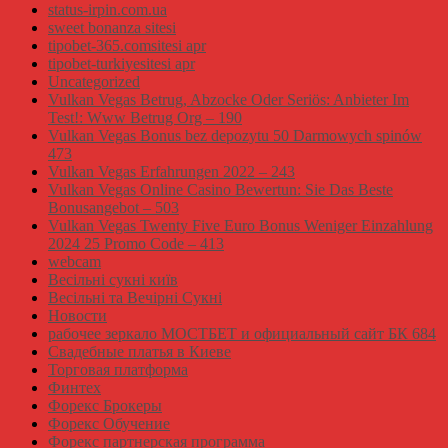
status-irpin.com.ua
sweet bonanza sitesi
tipobet-365.comsitesi apr
tipobet-turkiyesitesi apr
Uncategorized
Vulkan Vegas Betrug, Abzocke Oder Seriös: Anbieter Im
Test!: Www Betrug Org – 190
Vulkan Vegas Bonus bez depozytu 50 Darmowych spinów
473
Vulkan Vegas Erfahrungen 2022 – 243
Vulkan Vegas Online Casino Bewertun: Sie Das Beste
Bonusangebot – 503
Vulkan Vegas Twenty Five Euro Bonus Weniger Einzahlung
2024 25 Promo Code – 413
webcam
Весільні сукні київ
Весільні та Вечірні Сукні
Новости
рабочее зеркало МОСТБЕТ и официальный сайт БК 684
Свадебные платья в Киеве
Торговая платформа
Финтех
Форекс Брокеры
Форекс Обучение
Форекс партнерская программа