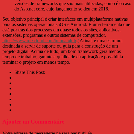
versões de frameworks que são mais utilizadas, como é o caso
do Asp.net core, cujo lançamento se deu em 2016.
Seu objetivo principal é criar interfaces em multiplataforma nativas
para os sistemas operacionais iOS e Android. É uma ferramenta que
está por trás dos processos em quase todos os sites, aplicativos,
extensões, programas e outros sistemas de computador.
https://www.mixcloud.com/tumpa54dfg/
Afinal, é uma estrutura
destinada a servir de suporte ou guia para a construção de um
projeto digital. Acima de tudo, um bom framework gera menos
tempo de trabalho, garante a qualidade da aplicação e possibilita
terminar o projeto em menos tempo.
Share This Post:
Ajouter un Commentaire
Votre adresse de messagerie ne sera pas publiée.