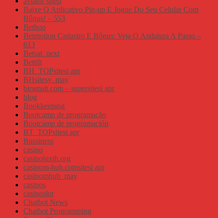
aviator sitesi
Baixe O Aplicativo Pin-up E Jogue Do Seu Celular Com
Bônus! – 553
Betboo
Betmotion Cadastro E Bônus: Veja O Andatura A Passo –
613
Betsat_next
Bettilt
BH_TOPsitesi apr
BHsitesy_may
biramalt.com – supersitesi apr
blog
Bookkeeping
Bootcamp de programação
Bootcamp de programación
BT_TOPsitesi apr
Bussiness
casino
casinoluxth.org
casinom-hub.comsitesi apr
casinomhub_may
casinos
casinoslot
Chatbot News
Chatbot Programming