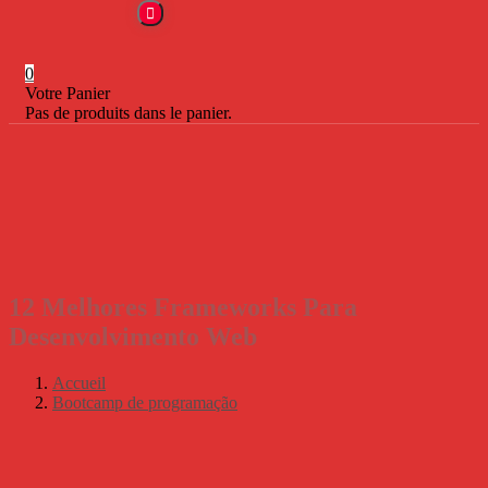
0
Votre Panier
Pas de produits dans le panier.
12 Melhores Frameworks Para
Desenvolvimento Web
Accueil
Bootcamp de programação