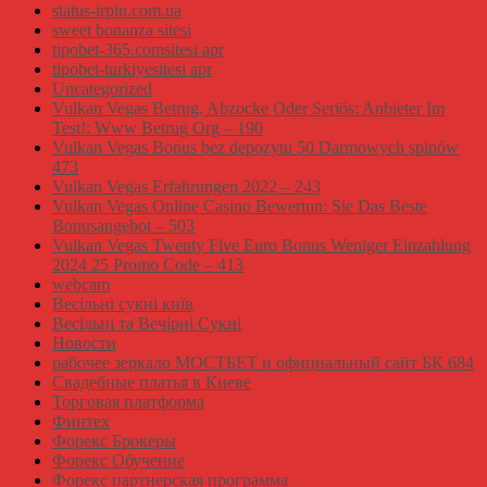
status-irpin.com.ua
sweet bonanza sitesi
tipobet-365.comsitesi apr
tipobet-turkiyesitesi apr
Uncategorized
Vulkan Vegas Betrug, Abzocke Oder Seriös: Anbieter Im
Test!: Www Betrug Org – 190
Vulkan Vegas Bonus bez depozytu 50 Darmowych spinów
473
Vulkan Vegas Erfahrungen 2022 – 243
Vulkan Vegas Online Casino Bewertun: Sie Das Beste
Bonusangebot – 503
Vulkan Vegas Twenty Five Euro Bonus Weniger Einzahlung
2024 25 Promo Code – 413
webcam
Весільні сукні київ
Весільні та Вечірні Сукні
Новости
рабочее зеркало МОСТБЕТ и официальный сайт БК 684
Свадебные платья в Киеве
Торговая платформа
Финтех
Форекс Брокеры
Форекс Обучение
Форекс партнерская программа