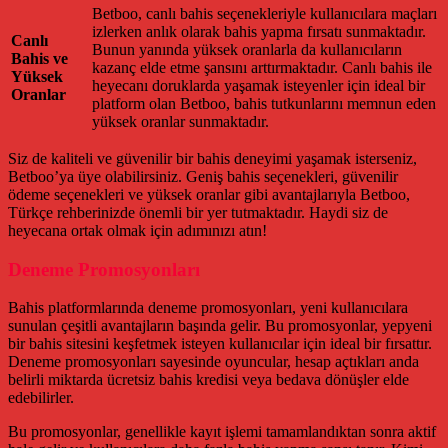
Betboo, canlı bahis seçenekleriyle kullanıcılara maçları
izlerken anlık olarak bahis yapma fırsatı sunmaktadır.
Canlı
Bunun yanında yüksek oranlarla da kullanıcıların
Bahis ve
kazanç elde etme şansını arttırmaktadır. Canlı bahis ile
Yüksek
heyecanı doruklarda yaşamak isteyenler için ideal bir
Oranlar
platform olan Betboo, bahis tutkunlarını memnun eden
yüksek oranlar sunmaktadır.
Siz de kaliteli ve güvenilir bir bahis deneyimi yaşamak isterseniz,
Betboo’ya üye olabilirsiniz. Geniş bahis seçenekleri, güvenilir
ödeme seçenekleri ve yüksek oranlar gibi avantajlarıyla Betboo,
Türkçe rehberinizde önemli bir yer tutmaktadır. Haydi siz de
heyecana ortak olmak için adımınızı atın!
Deneme Promosyonları
Bahis platformlarında deneme promosyonları, yeni kullanıcılara
sunulan çeşitli avantajların başında gelir. Bu promosyonlar, yepyeni
bir bahis sitesini keşfetmek isteyen kullanıcılar için ideal bir fırsattır.
Deneme promosyonları sayesinde oyuncular, hesap açtıkları anda
belirli miktarda ücretsiz bahis kredisi veya bedava dönüşler elde
edebilirler.
Bu promosyonlar, genellikle kayıt işlemi tamamlandıktan sonra aktif