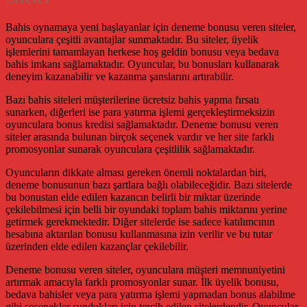
Bahis oynamaya yeni başlayanlar için deneme bonusu veren siteler,
oyunculara çeşitli avantajlar sunmaktadır. Bu siteler, üyelik
işlemlerini tamamlayan herkese hoş geldin bonusu veya bedava
bahis imkanı sağlamaktadır. Oyuncular, bu bonusları kullanarak
deneyim kazanabilir ve kazanma şanslarını artırabilir.
Bazı bahis siteleri müşterilerine ücretsiz bahis yapma fırsatı
sunarken, diğerleri ise para yatırma işlemi gerçekleştirmeksizin
oyunculara bonus kredisi sağlamaktadır. Deneme bonusu veren
siteler arasında bulunan birçok seçenek vardır ve her site farklı
promosyonlar sunarak oyunculara çeşitlilik sağlamaktadır.
Oyuncuların dikkate alması gereken önemli noktalardan biri,
deneme bonusunun bazı şartlara bağlı olabileceğidir. Bazı sitelerde
bu bonustan elde edilen kazancın belirli bir miktar üzerinde
çekilebilmesi için belli bir oyundaki toplam bahis miktarını yerine
getirmek gerekmektedir. Diğer sitelerde ise sadece katılımcının
hesabına aktarılan bonusu kullanmasına izin verilir ve bu tutar
üzerinden elde edilen kazançlar çekilebilir.
Deneme bonusu veren siteler, oyunculara müşteri memnuniyetini
artırmak amacıyla farklı promosyonlar sunar. İlk üyelik bonusu,
bedava bahisler veya para yatırma işlemi yapmadan bonus alabilme
gibi seçenekler sundukları için tercih edilen sitelerdendir. Oyuncular,