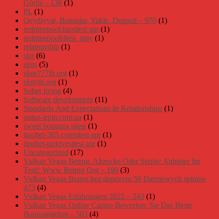
Görüş – 138
(1)
PL
(1)
Qeydiyyat, Bonuslar, Yukle, Depozit – 970
(1)
redmirepool.bizsitesi apr
(1)
redmirepoolsitesi_may
(1)
relationship
(1)
slot
(6)
slots
(5)
slots777th.org
(1)
slotyth.org
(1)
Sober living
(4)
Software development
(11)
Standards And Expectations In Relationships
(1)
status-irpin.com.ua
(1)
sweet bonanza sitesi
(1)
tipobet-365.comsitesi apr
(1)
tipobet-turkiyesitesi apr
(1)
Uncategorized
(17)
Vulkan Vegas Betrug, Abzocke Oder Seriös: Anbieter Im
Test!: Www Betrug Org – 190
(3)
Vulkan Vegas Bonus bez depozytu 50 Darmowych spinów
473
(4)
Vulkan Vegas Erfahrungen 2022 – 243
(1)
Vulkan Vegas Online Casino Bewertun: Sie Das Beste
Bonusangebot – 503
(4)