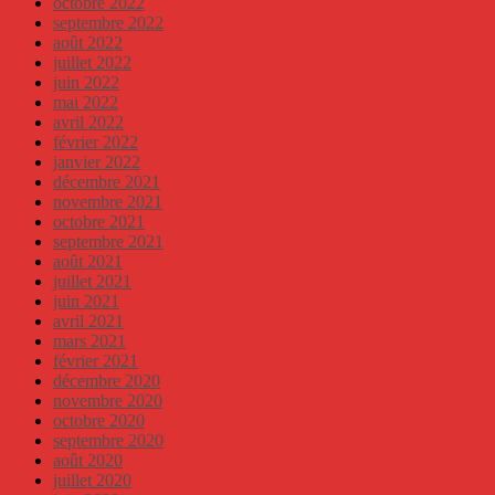
octobre 2022
septembre 2022
août 2022
juillet 2022
juin 2022
mai 2022
avril 2022
février 2022
janvier 2022
décembre 2021
novembre 2021
octobre 2021
septembre 2021
août 2021
juillet 2021
juin 2021
avril 2021
mars 2021
février 2021
décembre 2020
novembre 2020
octobre 2020
septembre 2020
août 2020
juillet 2020