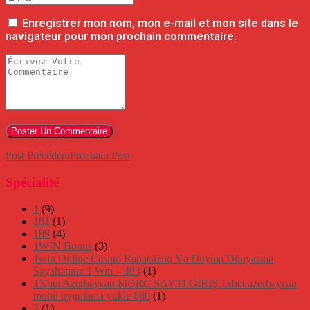
Enregistrer mon nom, mon e-mail et mon site dans le
navigateur pour mon prochain commentaire.
Post Précédent
Prochain Post
Spécialité
1
(9)
181
(1)
189
(4)
1WIN Bonus
(3)
1win Online Casino Rahatsizliq Və Duyma Dünyasına
Səyahətiniz 1 Win – 483
(1)
1Xbet Azerbaycan MƏRC SAYTI GİRİŞ 1xbet azerbaycan
mobil uygulama yukle 680
(1)
2
(1)