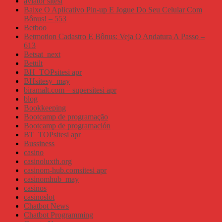
aviator sitesi
Baixe O Aplicativo Pin-up E Jogue Do Seu Celular Com
Bônus! – 553
Betboo
Betmotion Cadastro E Bônus: Veja O Andatura A Passo –
613
Betsat_next
Bettilt
BH_TOPsitesi apr
BHsitesy_may
biramalt.com – supersitesi apr
blog
Bookkeeping
Bootcamp de programação
Bootcamp de programación
BT_TOPsitesi apr
Bussiness
casino
casinoluxth.org
casinom-hub.comsitesi apr
casinomhub_may
casinos
casinoslot
Chatbot News
Chatbot Programming