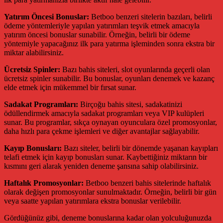
Yatırım Öncesi Bonuslar:
Betboo benzeri sitelerin bazıları, belirli
ödeme yöntemleriyle yapılan yatırımları teşvik etmek amacıyla
yatırım öncesi bonuslar sunabilir. Örneğin, belirli bir ödeme
yöntemiyle yapacağınız ilk para yatırma işleminden sonra ekstra bir
miktar alabilirsiniz.
Ücretsiz Spinler:
Bazı bahis siteleri, slot oyunlarında geçerli olan
ücretsiz spinler sunabilir. Bu bonuslar, oyunları denemek ve kazanç
elde etmek için mükemmel bir fırsat sunar.
Sadakat Programları:
Birçoğu bahis sitesi, sadakatinizi
ödüllendirmek amacıyla sadakat programları veya VIP kulüpleri
sunar. Bu programlar, sıkça oynayan oyunculara özel promosyonlar,
daha hızlı para çekme işlemleri ve diğer avantajlar sağlayabilir.
Kayıp Bonusları:
Bazı siteler, belirli bir dönemde yaşanan kayıpları
telafi etmek için kayıp bonusları sunar. Kaybettiğiniz miktarın bir
kısmını geri alarak yeniden deneme şansına sahip olabilirsiniz.
Haftalık Promosyonlar:
Betboo benzeri bahis sitelerinde haftalık
olarak değişen promosyonlar sunulmaktadır. Örneğin, belirli bir gün
veya saatte yapılan yatırımlara ekstra bonuslar verilebilir.
Gördüğünüz gibi, deneme bonuslarına kadar olan yolculuğunuzda