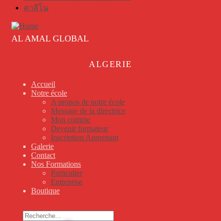
คาสิโน
AL AMAL GLOBAL
ALGERIE
Accueil
Notre école
A propos de notre école
Message de la directrice
Mon compte
Devenir formateur
Inscription Apprenant
Galerie
Contact
Nos Formations
Particulier
Entreprise
Boutique