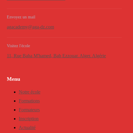
Envoyez un mail
agacademy@aga-dz.com
Visitez l'école
11, Rue Baha M'hamed, Bab Ezzouar. Alger. Algérie
Menu
Notre école
Formations
Formateurs
Inscription
Actualité