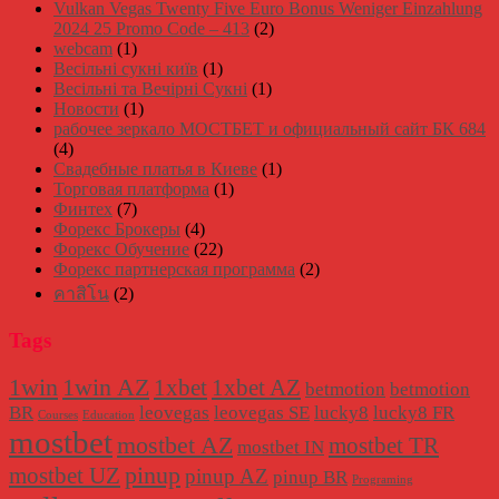
Vulkan Vegas Twenty Five Euro Bonus Weniger Einzahlung
2024 25 Promo Code – 413
(2)
webcam
(1)
Весільні сукні київ
(1)
Весільні та Вечірні Сукні
(1)
Новости
(1)
рабочее зеркало МОСТБЕТ и официальный сайт БК 684
(4)
Свадебные платья в Киеве
(1)
Торговая платформа
(1)
Финтех
(7)
Форекс Брокеры
(4)
Форекс Обучение
(22)
Форекс партнерская программа
(2)
คาสิโน
(2)
Tags
1win
1win AZ
1xbet
1xbet AZ
betmotion
betmotion
BR
leovegas
leovegas SE
lucky8
lucky8 FR
Courses
Education
mostbet
mostbet AZ
mostbet TR
mostbet IN
pinup
mostbet UZ
pinup AZ
pinup BR
Programing