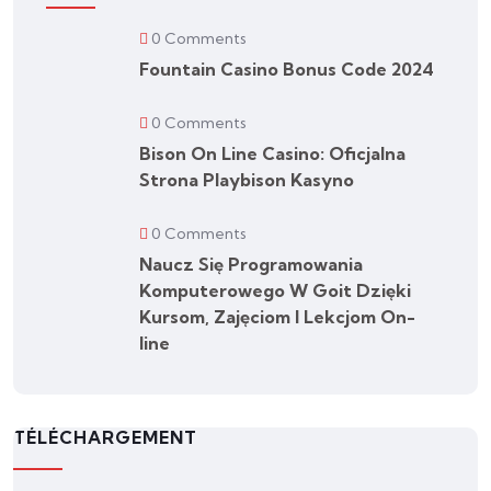
0 Comments
Fountain Casino Bonus Code 2024
0 Comments
Bison On Line Casino: Oficjalna
Strona Playbison Kasyno
0 Comments
Naucz Się Programowania
Komputerowego W Goit Dzięki
Kursom, Zajęciom I Lekcjom On-
line
TÉLÉCHARGEMENT