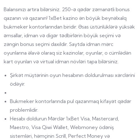
Balansınızı artıra bilərsiniz. 250-ə qədər zəmanətli bonus
qazanın və qazanın! 1xBet kazino ən böyük beynəlxalq
bukmeker kontorlarından biridir. Əsas üstünlüklərə yüksək
əmsallar, idman və digər tədbirlərin böyük seçimi və
zəngin bonus seçimi daxildir. Saytda idman mərc
oyunlarına əlavə olaraq siz kazinolar, oyunlar, o cümlədən
kart oyunları və virtual idman növləri tapa bilərsiniz.
Şirkət müştərinin oyun hesabının doldurulması xərclərini
ödəyir.
Bukmeker kontorlarında pul qazanmaq kifayət qədər
problemlidir.
Hesabı doldurun Mərclər 1xBet Visa, Mastercard,
Maestro, Visa Qiwi Wallet, Webmoney ödəniş
sistemləri, həmçinin Scrill, Perfect Money və