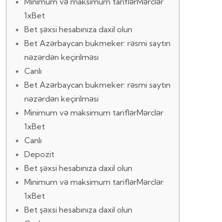
Minimum və maksimum tariflərMərclər
1xBet
Bet şəxsi hesabınıza daxil olun
Bet Azərbaycan bukmeker: rəsmi saytın
nəzərdən keçirilməsi
Canlı
Bet Azərbaycan bukmeker: rəsmi saytın
nəzərdən keçirilməsi
Minimum və maksimum tariflərMərclər
1xBet
Canlı
Depozit
Bet şəxsi hesabınıza daxil olun
Minimum və maksimum tariflərMərclər
1xBet
Bet şəxsi hesabınıza daxil olun