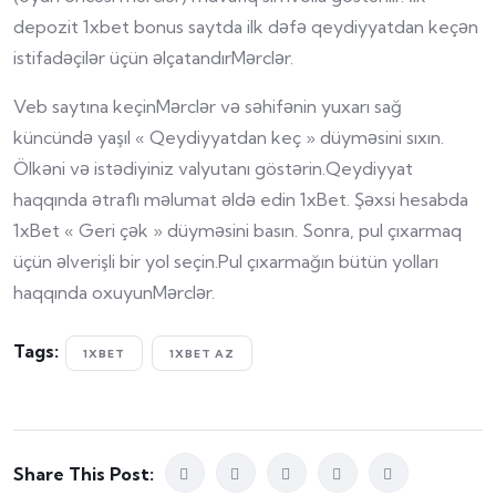
depozit 1xbet bonus saytda ilk dəfə qeydiyyatdan keçən
istifadəçilər üçün əlçatandırMərclər.
Veb saytına keçinMərclər və səhifənin yuxarı sağ
küncündə yaşıl « Qeydiyyatdan keç » düyməsini sıxın.
Ölkəni və istədiyiniz valyutanı göstərin.Qeydiyyat
haqqında ətraflı məlumat əldə edin 1xBet. Şəxsi hesabda
1xBet « Geri çək » düyməsini basın. Sonra, pul çıxarmaq
üçün əlverişli bir yol seçin.Pul çıxarmağın bütün yolları
haqqında oxuyunMərclər.
Tags:
1XBET
1XBET AZ
Share This Post: