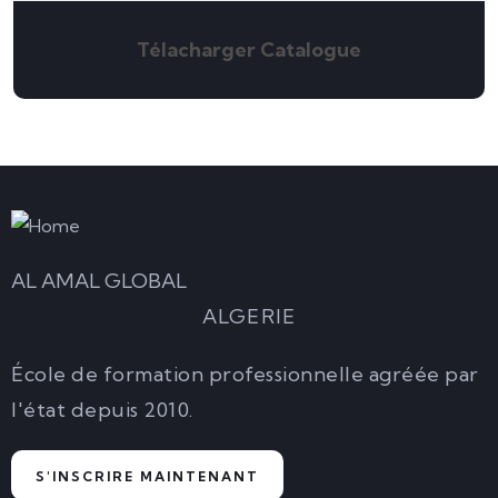
Télacharger Catalogue
AL AMAL GLOBAL
ALGERIE
École de formation professionnelle agréée par
l'état depuis 2010.
S'INSCRIRE MAINTENANT