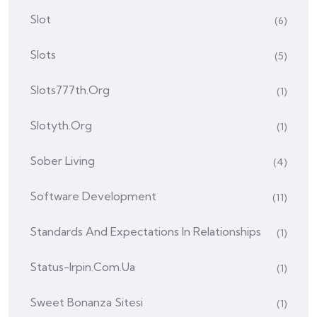
Slot
(6)
Slots
(5)
Slots777th.org
(1)
Slotyth.org
(1)
Sober Living
(4)
Software Development
(11)
Standards And Expectations In Relationships
(1)
Status-Irpin.com.ua
(1)
Sweet Bonanza Sitesi
(1)