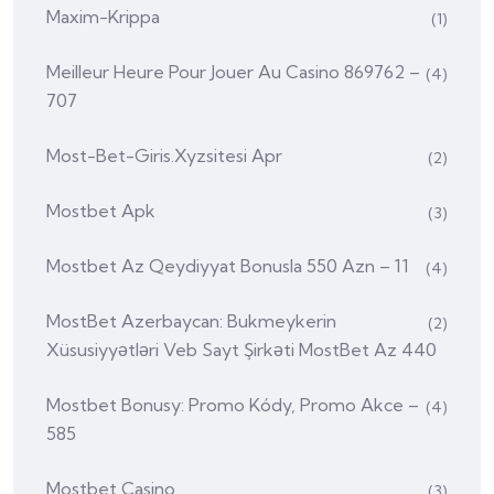
Maxim-Krippa
(1)
Meilleur Heure Pour Jouer Au Casino 869762 –
(4)
707
Most-Bet-Giris.xyzsitesi Apr
(2)
Mostbet Apk
(3)
Mostbet Az Qeydiyyat Bonusla 550 Azn – 11
(4)
MostBet Azerbaycan: Bukmeykerin
(2)
Xüsusiyyətləri Veb Sayt Şirkəti MostBet Az 440
Mostbet Bonusy: Promo Kódy, Promo Akce –
(4)
585
Mostbet Casino
(3)