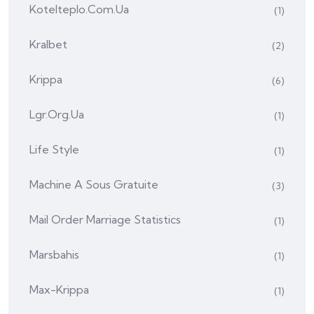
Kotelteplo.com.ua
(1)
Kralbet
(2)
Krippa
(6)
Lgr.org.ua
(1)
Life Style
(1)
Machine A Sous Gratuite
(3)
Mail Order Marriage Statistics
(1)
Marsbahis
(1)
Max-Krippa
(1)