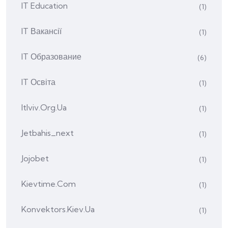
IT Education
(1)
IT Вакансії
(1)
IT Образование
(6)
IT Освіта
(1)
Itlviv.org.ua
(1)
Jetbahis_next
(1)
Jojobet
(1)
Kievtime.com
(1)
Konvektors.kiev.ua
(1)