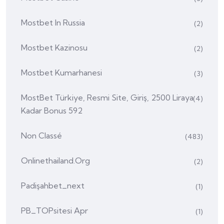
Mostbet In Russia
(2)
Mostbet Kazinosu
(2)
Mostbet Kumarhanesi
(3)
MostBet Türkiye, Resmi Site, Giriş, 2500 Liraya
(4)
Kadar Bonus 592
Non Classé
(483)
Onlinethailand.org
(2)
Padişahbet_next
(1)
PB_TOPsitesi Apr
(1)