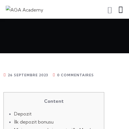
S'inscrire En Tant Qu'apprenant
26 SEPTEMBRE 2023
0 COMMENTAIRES
Content
Depozit
İlk depozit bonusu