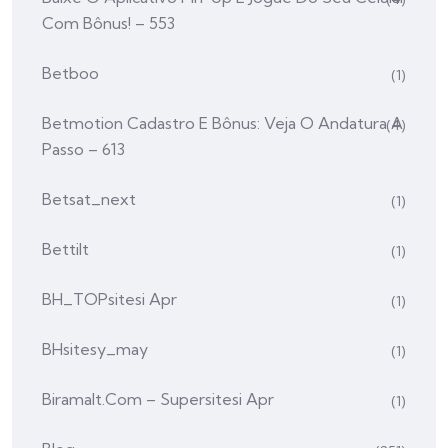
Com Bônus! – 553
Betboo
(1)
Betmotion Cadastro E Bônus: Veja O Andatura A
(4)
Passo – 613
Betsat_next
(1)
Bettilt
(1)
BH_TOPsitesi Apr
(1)
BHsitesy_may
(1)
Biramalt.com – Supersitesi Apr
(1)