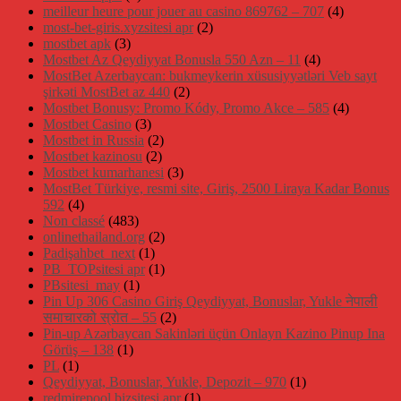
meilleur heure pour jouer au casino 869762 – 707
(4)
most-bet-giris.xyzsitesi apr
(2)
mostbet apk
(3)
Mostbet Az Qeydiyyat Bonusla 550 Azn – 11
(4)
MostBet Azerbaycan: bukmeykerin xüsusiyyətləri Veb sayt
şirkəti MostBet az 440
(2)
Mostbet Bonusy: Promo Kódy, Promo Akce – 585
(4)
Mostbet Casino
(3)
Mostbet in Russia
(2)
Mostbet kazinosu
(2)
Mostbet kumarhanesi
(3)
MostBet Türkiye, resmi site, Giriş, 2500 Liraya Kadar Bonus
592
(4)
Non classé
(483)
onlinethailand.org
(2)
Padişahbet_next
(1)
PB_TOPsitesi apr
(1)
PBsitesi_may
(1)
Pin Up 306 Casino Giriş Qeydiyyat, Bonuslar, Yukle नेपाली
समाचारको स्रोत – 55
(2)
Pin-up Azərbaycan Sakinləri üçün Onlayn Kazino Pinup Ina
Görüş – 138
(1)
PL
(1)
Qeydiyyat, Bonuslar, Yukle, Depozit – 970
(1)
redmirepool.bizsitesi apr
(1)