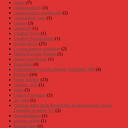
casino
(7)
casinoluxth.org
(1)
casinom-hub.comsitesi apr
(2)
casinomhub_may
(1)
casinos
(3)
casinoslot
(1)
Chatbot News
(1)
Chatbot Programming
(1)
Crypto News
(21)
Cryptocurrency exchange
(2)
Dating Foreign Women
(1)
dating sites review
(1)
Education
(4)
Erfahrungen Von Der Besten Spielhalle! 308
(4)
FinTech
(10)
Forex Trading
(23)
Galabet_next
(1)
game
(5)
Gates-of-olympus
(1)
gay sites
(1)
Gözdən əlillər üçün Respublika Kitabxanasında Sevda
Dəlidağlı ilə görüş 111
(2)
Grandpashabet
(1)
hookup online
(1)
hookup sites
(1)