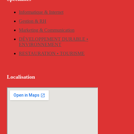
Informatique & Internet
Gestion & RH
Marketing & Communication
DÉVELOPPEMENT DURABLE •
ENVIRONNEMENT
RESTAURATION • TOURISME
Localisation