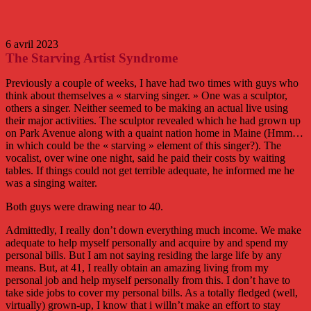
6 avril 2023
The Starving Artist Syndrome
Previously a couple of weeks, I have had two times with guys who
think about themselves a « starving singer. » One was a sculptor,
others a singer. Neither seemed to be making an actual live using
their major activities. The sculptor revealed which he had grown up
on Park Avenue along with a quaint nation home in Maine (Hmm…
in which could be the « starving » element of this singer?). The
vocalist, over wine one night, said he paid their costs by waiting
tables. If things could not get terrible adequate, he informed me he
was a singing waiter.
Both guys were drawing near to 40.
Admittedly, I really don’t down everything much income. We make
adequate to help myself personally and acquire by and spend my
personal bills. But I am not saying residing the large life by any
means. But, at 41, I really obtain an amazing living from my
personal job and help myself personally from this. I don’t have to
take side jobs to cover my personal bills. As a totally fledged (well,
virtually) grown-up, I know that i willn’t make an effort to stay