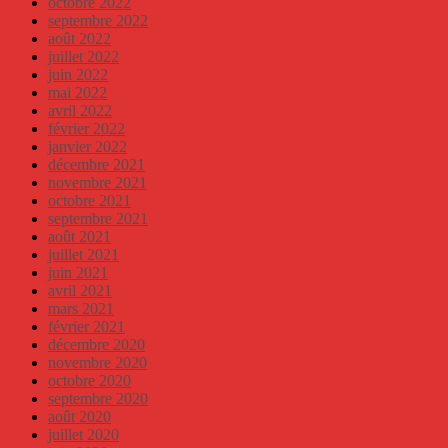
octobre 2022
septembre 2022
août 2022
juillet 2022
juin 2022
mai 2022
avril 2022
février 2022
janvier 2022
décembre 2021
novembre 2021
octobre 2021
septembre 2021
août 2021
juillet 2021
juin 2021
avril 2021
mars 2021
février 2021
décembre 2020
novembre 2020
octobre 2020
septembre 2020
août 2020
juillet 2020