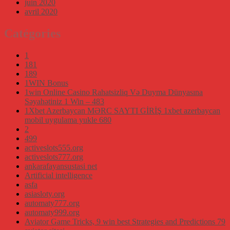
juin 2020
avril 2020
Catégories
1
181
189
1WIN Bonus
1win Online Casino Rahatsizliq Və Duyma Dünyasına
Səyahətiniz 1 Win – 483
1Xbet Azerbaycan MƏRC SAYTI GİRİŞ 1xbet azerbaycan
mobil uygulama yukle 680
2
499
activeslots555.org
activeslots777.org
ankarafayansustasi net
Artificial intelligence
asfa
asiasloty.org
automaty777.org
automaty999.org
Aviator Game Tricks, 9 win best Strategies and Predictions 79