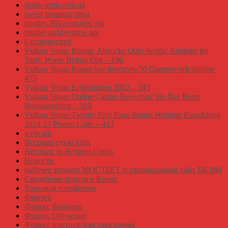
status-irpin.com.ua
sweet bonanza sitesi
tipobet-365.comsitesi apr
tipobet-turkiyesitesi apr
Uncategorized
Vulkan Vegas Betrug, Abzocke Oder Seriös: Anbieter Im
Test!: Www Betrug Org – 190
Vulkan Vegas Bonus bez depozytu 50 Darmowych spinów
473
Vulkan Vegas Erfahrungen 2022 – 243
Vulkan Vegas Online Casino Bewertun: Sie Das Beste
Bonusangebot – 503
Vulkan Vegas Twenty Five Euro Bonus Weniger Einzahlung
2024 25 Promo Code – 413
webcam
Весільні сукні київ
Весільні та Вечірні Сукні
Новости
рабочее зеркало МОСТБЕТ и официальный сайт БК 684
Свадебные платья в Киеве
Торговая платформа
Финтех
Форекс Брокеры
Форекс Обучение
Форекс партнерская программа