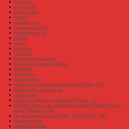
IT Освіта
itlviv.org.ua
Jetbahis_next
Jojobet
kievtime.com
konvektors.kiev.ua
kotelteplo.com.ua
Kralbet
krippa
lgr.org.ua
Life Style
machine a sous gratuite
Mail Order Marriage Statistics
Marsbahis
max-krippa
maxim-krippa
meilleur heure pour jouer au casino 869762 – 707
most-bet-giris.xyzsitesi apr
mostbet apk
Mostbet Az Qeydiyyat Bonusla 550 Azn – 11
MostBet Azerbaycan: bukmeykerin xüsusiyyətləri Veb sayt
şirkəti MostBet az 440
Mostbet Bonusy: Promo Kódy, Promo Akce – 585
Mostbet Casino
Mostbet in Russia