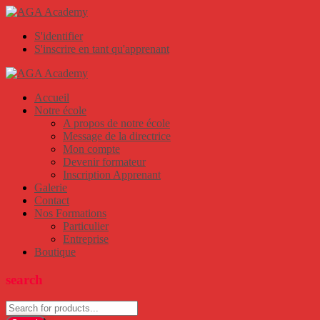
S'identifier
S'inscrire en tant qu'apprenant
Accueil
Notre école
A propos de notre école
Message de la directrice
Mon compte
Devenir formateur
Inscription Apprenant
Galerie
Contact
Nos Formations
Particulier
Entreprise
Boutique
search
Products