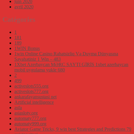
juin 2020
avril 2020
Catégories
1
181
189
1WIN Bonus
1win Online Casino Rahatsizliq Və Duyma Dünyasına
Səyahətiniz 1 Win – 483
1Xbet Azerbaycan MƏRC SAYTI GİRİŞ 1xbet azerbaycan
mobil uygulama yukle 680
2
499
activeslots555.org
activeslots777.org
ankarafayansustasi net
Artificial intelligence
asfa
asiasloty.org
automaty777.org
automaty999.org
Aviator Game Tricks, 9 win best Strategies and Predictions 79