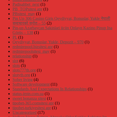
Padişahbet_next
(1)
PB_TOPsitesi apr
(1)
PBsitesi_may
(1)
Pin Up 306 Casino Giriş Qeydiyyat, Bonuslar, Yukle नेपाली
समाचारको स्रोत – 55
(2)
Pin-up Azərbaycan Sakinləri üçün Onlayn Kazino Pinup Ina
Görüş – 138
(1)
PL
(1)
Qeydiyyat, Bonuslar, Yukle, Depozit – 970
(1)
redmirepool.bizsitesi apr
(1)
redmirepoolsitesi_may
(1)
relationship
(1)
slot
(6)
slots
(5)
slots777th.org
(1)
slotyth.org
(1)
Sober living
(4)
Software development
(11)
Standards And Expectations In Relationships
(1)
status-irpin.com.ua
(1)
sweet bonanza sitesi
(1)
tipobet-365.comsitesi apr
(1)
tipobet-turkiyesitesi apr
(1)
Uncategorized
(17)