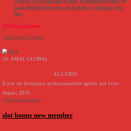
Naucz Się Programowania Komputerowego W
Goit Dzięki Kursom, Zajęciom I Lekcjom On-
line
Téléchargement
Télacharger Catalogue
AL AMAL GLOBAL
ALGERIE
École de formation professionnelle agréée par l'état
depuis 2010.
S'inscrire maintenant
slot bonus new member