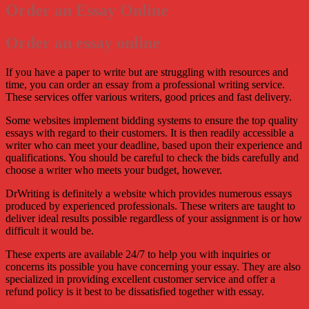
Order an Essay Online
Order an essay online
If you have a paper to write but are struggling with resources and
time, you can order an essay from a professional writing service.
These services offer various writers, good prices and fast delivery.
Some websites implement bidding systems to ensure the top quality
essays with regard to their customers. It is then readily accessible a
writer who can meet your deadline, based upon their experience and
qualifications. You should be careful to check the bids carefully and
choose a writer who meets your budget, however.
DrWriting is definitely a website which provides numerous essays
produced by experienced professionals. These writers are taught to
deliver ideal results possible regardless of your assignment is or how
difficult it would be.
These experts are available 24/7 to help you with inquiries or
concerns its possible you have concerning your essay. They are also
specialized in providing excellent customer service and offer a
refund policy is it best to be dissatisfied together with essay.