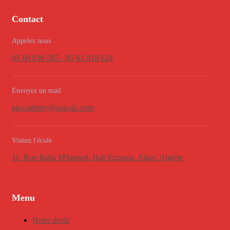
Contact
Appelez nous
05 60 036 585 - 05 61 918 624
Envoyez un mail
agacademy@aga-dz.com
Visitez l'école
11, Rue Baha M'hamed, Bab Ezzouar. Alger. Algérie
Menu
Notre école