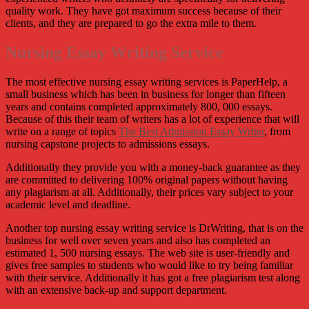
quality work. They have got maximum success because of their
clients, and they are prepared to go the extra mile to them.
Nursing Essay Writing Service
The most effective nursing essay writing services is PaperHelp, a
small business which has been in business for longer than fifteen
years and contains completed approximately 800, 000 essays.
Because of this their team of writers has a lot of experience that will
write on a range of topics
The Best Admission Essay Writer
, from
nursing capstone projects to admissions essays.
Additionally they provide you with a money-back guarantee as they
are committed to delivering 100% original papers without having
any plagiarism at all. Additionally, their prices vary subject to your
academic level and deadline.
Another top nursing essay writing service is DrWriting, that is on the
business for well over seven years and also has completed an
estimated 1, 500 nursing essays. The web site is user-friendly and
gives free samples to students who would like to try being familiar
with their service. Additionally it has got a free plagiarism test along
with an extensive back-up and support department.