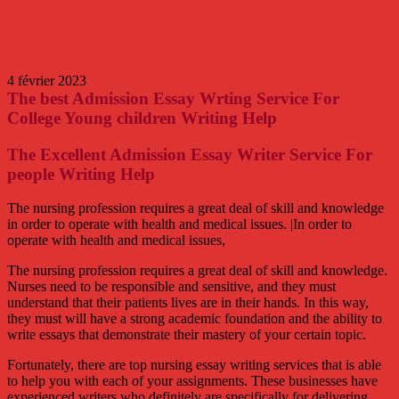
4 février 2023
The best Admission Essay Wrting Service For
College Young children Writing Help
The Excellent Admission Essay Writer Service For
people Writing Help
The nursing profession requires a great deal of skill and knowledge
in order to operate with health and medical issues. |In order to
operate with health and medical issues,
The nursing profession requires a great deal of skill and knowledge.
Nurses need to be responsible and sensitive, and they must
understand that their patients lives are in their hands. In this way,
they must will have a strong academic foundation and the ability to
write essays that demonstrate their mastery of your certain topic.
Fortunately, there are top nursing essay writing services that is able
to help you with each of your assignments. These businesses have
experienced writers who definitely are specifically for delivering