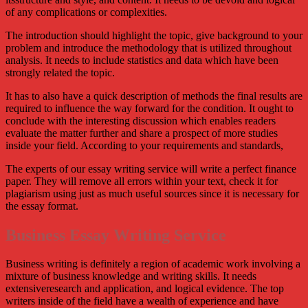
of any complications or complexities.
The introduction should highlight the topic, give background to your
problem and introduce the methodology that is utilized throughout
analysis. It needs to include statistics and data which have been
strongly related the topic.
It has to also have a quick description of methods the final results are
required to influence the way forward for the condition. It ought to
conclude with the interesting discussion which enables readers
evaluate the matter further and share a prospect of more studies
inside your field. According to your requirements and standards,
The experts of our essay writing service will write a perfect finance
paper. They will remove all errors within your text, check it for
plagiarism using just as much useful sources since it is necessary for
the essay format.
Business Essay Writing Service
Business writing is definitely a region of academic work involving a
mixture of business knowledge and writing skills. It needs
extensiveresearch and application, and logical evidence. The top
writers inside of the field have a wealth of experience and have