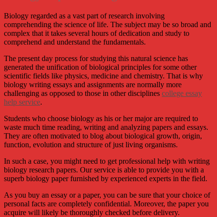
Biology regarded as a vast part of research involving
comprehending the science of life. The subject may be so broad and
complex that it takes several hours of dedication and study to
comprehend and understand the fundamentals.
The present day process for studying this natural science has
generated the unification of biological principles for some other
scientific fields like physics, medicine and chemistry. That is why
biology writing essays and assignments are normally more
challenging as opposed to those in other disciplines
college essay
help service
.
Students who choose biology as his or her major are required to
waste much time reading, writing and analyzing papers and essays.
They are often motivated to blog about biological growth, origin,
function, evolution and structure of just living organisms.
In such a case, you might need to get professional help with writing
biology research papers. Our service is able to provide you with a
superb biology paper furnished by experienced experts in the field.
As you buy an essay or a paper, you can be sure that your choice of
personal facts are completely confidential. Moreover, the paper you
acquire will likely be thoroughly checked before delivery.