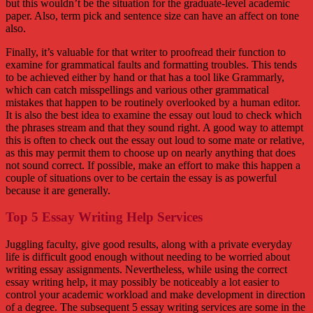
but this wouldn’t be the situation for the graduate-level academic
paper. Also, term pick and sentence size can have an affect on tone
also.
Finally, it’s valuable for that writer to proofread their function to
examine for grammatical faults and formatting troubles. This tends
to be achieved either by hand or that has a tool like Grammarly,
which can catch misspellings and various other grammatical
mistakes that happen to be routinely overlooked by a human editor.
It is also the best idea to examine the essay out loud to check which
the phrases stream and that they sound right. A good way to attempt
this is often to check out the essay out loud to some mate or relative,
as this may permit them to choose up on nearly anything that does
not sound correct. If possible, make an effort to make this happen a
couple of situations over to be certain the essay is as powerful
because it are generally.
Top 5 Essay Writing Help Services
Juggling faculty, give good results, along with a private everyday
life is difficult good enough without needing to be worried about
writing essay assignments. Nevertheless, while using the correct
essay writing help, it may possibly be noticeably a lot easier to
control your academic workload and make development in direction
of a degree. The subsequent 5 essay writing services are some in the