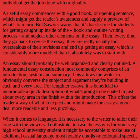
individual get the job done with originality.
A useful essay commences with a good hook, or opening sentence,
which might get the reader’s awareness and supply a preview of
what’s to return. But Sawyer warns that it’s hassle-free for students
for getting caught up inside of the « hook-and-outline-writing
process » and neglect other elements on the essay. Then, every time
they go back to revise the essay, they are really usually too
overzealous of their revisions and end up getting an essay which is
considerably more muddled than it absolutely was to start with.
An essay should probably be well organized and clearly outlined. A
fundamental essay construction most commonly comprises of an
introduction, system and summary. This allows the writer to
obviously converse the subject and argument they’re building in
each and every area. For lengthier essays, it is beneficial to
incorporate a quick description of what’s going to be coated in just
about every area in the finish within the introduction. This offers the
reader a way of what to expect and might make the essay a good
deal more readable and less puzzling.
When it comes to language, it is necessary to the writer to tailor their
tone with the viewers. To illustrate, in case the essay is for your very
high school university student it might be acceptable to make use of
additional casual language most notably emojis or colloquial speech,