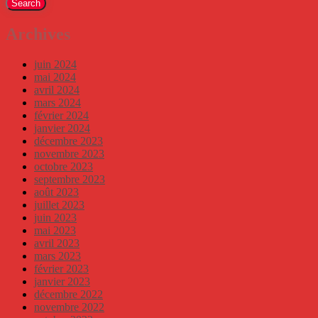
search
Search
Archives
juin 2024
mai 2024
avril 2024
mars 2024
février 2024
janvier 2024
décembre 2023
novembre 2023
octobre 2023
septembre 2023
août 2023
juillet 2023
juin 2023
mai 2023
avril 2023
mars 2023
février 2023
janvier 2023
décembre 2022
novembre 2022