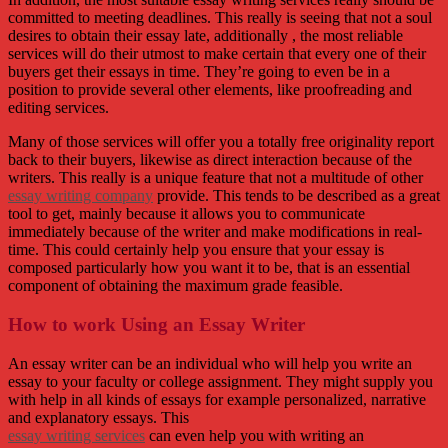
committed to meeting deadlines. This really is seeing that not a soul
desires to obtain their essay late, additionally , the most reliable
services will do their utmost to make certain that every one of their
buyers get their essays in time. They’re going to even be in a
position to provide several other elements, like proofreading and
editing services.
Many of those services will offer you a totally free originality report
back to their buyers, likewise as direct interaction because of the
writers. This really is a unique feature that not a multitude of other
essay writing company
provide. This tends to be described as a great
tool to get, mainly because it allows you to communicate
immediately because of the writer and make modifications in real-
time. This could certainly help you ensure that your essay is
composed particularly how you want it to be, that is an essential
component of obtaining the maximum grade feasible.
How to work Using an Essay Writer
An essay writer can be an individual who will help you write an
essay to your faculty or college assignment. They might supply you
with help in all kinds of essays for example personalized, narrative
and explanatory essays. This
essay writing services
can even help you with writing an