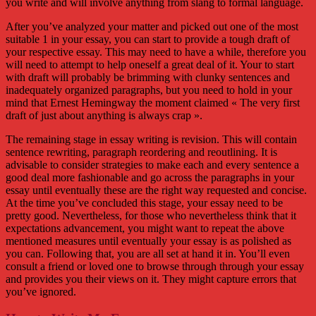
you write and will involve anything from slang to formal language.
After you’ve analyzed your matter and picked out one of the most
suitable 1 in your essay, you can start to provide a tough draft of
your respective essay. This may need to have a while, therefore you
will need to attempt to help oneself a great deal of it. Your to start
with draft will probably be brimming with clunky sentences and
inadequately organized paragraphs, but you need to hold in your
mind that Ernest Hemingway the moment claimed « The very first
draft of just about anything is always crap ».
The remaining stage in essay writing is revision. This will contain
sentence rewriting, paragraph reordering and reoutlining. It is
advisable to consider strategies to make each and every sentence a
good deal more fashionable and go across the paragraphs in your
essay until eventually these are the right way requested and concise.
At the time you’ve concluded this stage, your essay need to be
pretty good. Nevertheless, for those who nevertheless think that it
expectations advancement, you might want to repeat the above
mentioned measures until eventually your essay is as polished as
you can. Following that, you are all set at hand it in. You’ll even
consult a friend or loved one to browse through through your essay
and provides you their views on it. They might capture errors that
you’ve ignored.