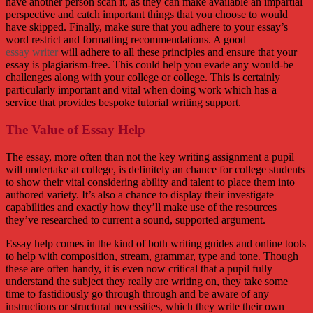
have another person scan it, as they can make available an impartial
perspective and catch important things that you choose to would
have skipped. Finally, make sure that you adhere to your essay’s
word restrict and formatting recommendations. A good
essay writer
will adhere to all these principles and ensure that your
essay is plagiarism-free. This could help you evade any would-be
challenges along with your college or college. This is certainly
particularly important and vital when doing work which has a
service that provides bespoke tutorial writing support.
The Value of Essay Help
The essay, more often than not the key writing assignment a pupil
will undertake at college, is definitely an chance for college students
to show their vital considering ability and talent to place them into
authored variety. It’s also a chance to display their investigate
capabilities and exactly how they’ll make use of the resources
they’ve researched to current a sound, supported argument.
Essay help comes in the kind of both writing guides and online tools
to help with composition, stream, grammar, type and tone. Though
these are often handy, it is even now critical that a pupil fully
understand the subject they really are writing on, they take some
time to fastidiously go through through and be aware of any
instructions or structural necessities, which they write their own