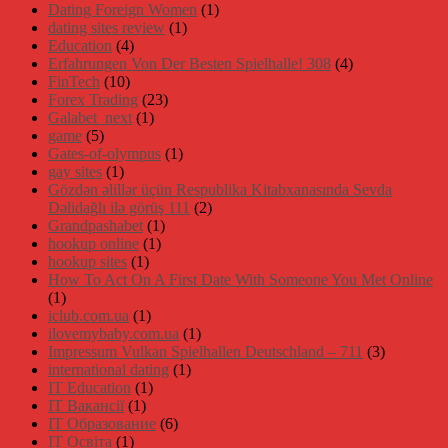
Dating Foreign Women
(1)
dating sites review
(1)
Education
(4)
Erfahrungen Von Der Besten Spielhalle! 308
(4)
FinTech
(10)
Forex Trading
(23)
Galabet_next
(1)
game
(5)
Gates-of-olympus
(1)
gay sites
(1)
Gözdən əlillər üçün Respublika Kitabxanasında Sevda
Dəlidağlı ilə görüş 111
(2)
Grandpashabet
(1)
hookup online
(1)
hookup sites
(1)
How To Act On A First Date With Someone You Met Online
(1)
iclub.com.ua
(1)
ilovemybaby.com.ua
(1)
Impressum Vulkan Spielhallen Deutschland – 711
(3)
international dating
(1)
IT Education
(1)
IT Вакансії
(1)
IT Образование
(6)
IT Освіта
(1)