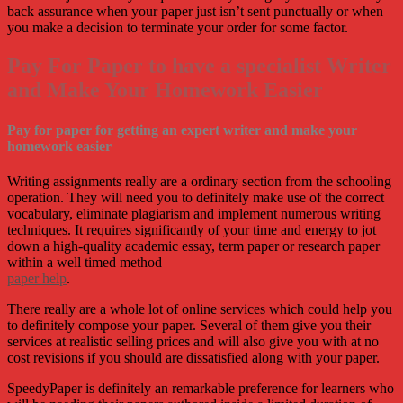
back assurance when your paper just isn’t sent punctually or when
you make a decision to terminate your order for some factor.
Pay For Paper to have a specialist Writer
and Make Your Homework Easier
Pay for paper for getting an expert writer and make your
homework easier
Writing assignments really are a ordinary section from the schooling
operation. They will need you to definitely make use of the correct
vocabulary, eliminate plagiarism and implement numerous writing
techniques. It requires significantly of your time and energy to jot
down a high-quality academic essay, term paper or research paper
within a well timed method
paper help
.
There really are a whole lot of online services which could help you
to definitely compose your paper. Several of them give you their
services at realistic selling prices and will also give you with at no
cost revisions if you should are dissatisfied along with your paper.
SpeedyPaper is definitely an remarkable preference for learners who