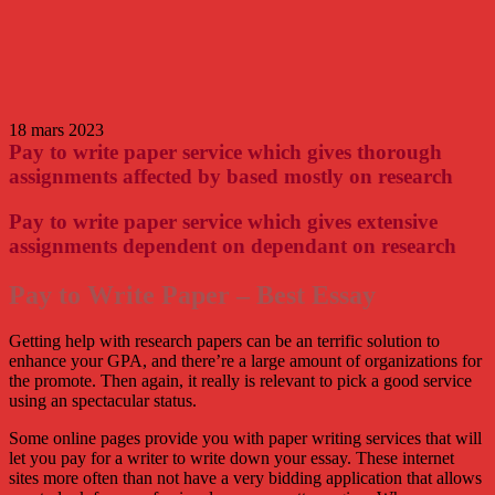
18 mars 2023
Pay to write paper service which gives thorough
assignments affected by based mostly on research
Pay to write paper service which gives extensive
assignments dependent on dependant on research
Pay to Write Paper – Best Essay
Getting help with research papers can be an terrific solution to
enhance your GPA, and there’re a large amount of organizations for
the promote. Then again, it really is relevant to pick a good service
using an spectacular status.
Some online pages provide you with paper writing services that will
let you pay for a writer to write down your essay. These internet
sites more often than not have a very bidding application that allows