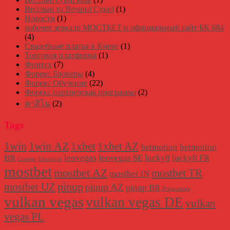
Весільні та Вечірні Сукні
(1)
Новости
(1)
рабочее зеркало МОСТБЕТ и официальный сайт БК 684
(4)
Свадебные платья в Киеве
(1)
Торговая платформа
(1)
Финтех
(7)
Форекс Брокеры
(4)
Форекс Обучение
(22)
Форекс партнерская программа
(2)
คาสิโน
(2)
Tags
1win
1win AZ
1xbet
1xbet AZ
betmotion
betmotion
BR
leovegas
leovegas SE
lucky8
lucky8 FR
Courses
Education
mostbet
mostbet AZ
mostbet TR
mostbet IN
pinup
mostbet UZ
pinup AZ
pinup BR
Programing
vulkan vegas
vulkan vegas DE
vulkan
vegas PL