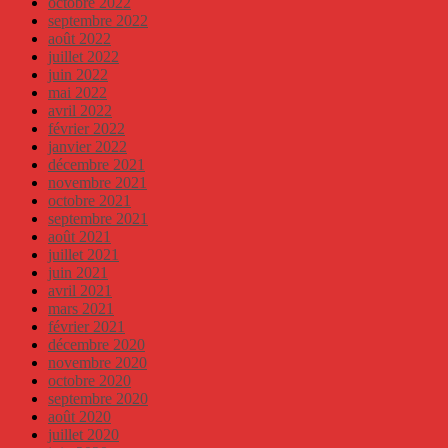
octobre 2022
septembre 2022
août 2022
juillet 2022
juin 2022
mai 2022
avril 2022
février 2022
janvier 2022
décembre 2021
novembre 2021
octobre 2021
septembre 2021
août 2021
juillet 2021
juin 2021
avril 2021
mars 2021
février 2021
décembre 2020
novembre 2020
octobre 2020
septembre 2020
août 2020
juillet 2020