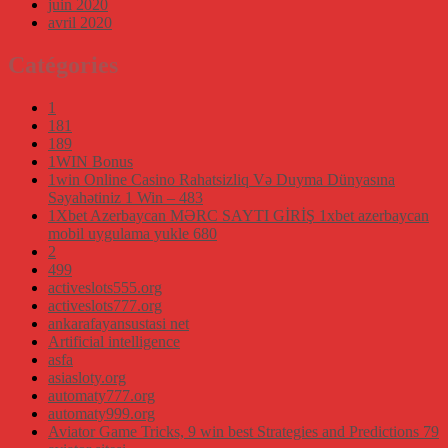
juin 2020
avril 2020
Catégories
1
181
189
1WIN Bonus
1win Online Casino Rahatsizliq Və Duyma Dünyasına
Səyahətiniz 1 Win – 483
1Xbet Azerbaycan MƏRC SAYTI GİRİŞ 1xbet azerbaycan
mobil uygulama yukle 680
2
499
activeslots555.org
activeslots777.org
ankarafayansustasi net
Artificial intelligence
asfa
asiasloty.org
automaty777.org
automaty999.org
Aviator Game Tricks, 9 win best Strategies and Predictions 79