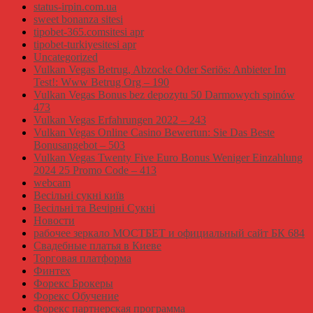
status-irpin.com.ua
sweet bonanza sitesi
tipobet-365.comsitesi apr
tipobet-turkiyesitesi apr
Uncategorized
Vulkan Vegas Betrug, Abzocke Oder Seriös: Anbieter Im
Test!: Www Betrug Org – 190
Vulkan Vegas Bonus bez depozytu 50 Darmowych spinów
473
Vulkan Vegas Erfahrungen 2022 – 243
Vulkan Vegas Online Casino Bewertun: Sie Das Beste
Bonusangebot – 503
Vulkan Vegas Twenty Five Euro Bonus Weniger Einzahlung
2024 25 Promo Code – 413
webcam
Весільні сукні київ
Весільні та Вечірні Сукні
Новости
рабочее зеркало МОСТБЕТ и официальный сайт БК 684
Свадебные платья в Киеве
Торговая платформа
Финтех
Форекс Брокеры
Форекс Обучение
Форекс партнерская программа