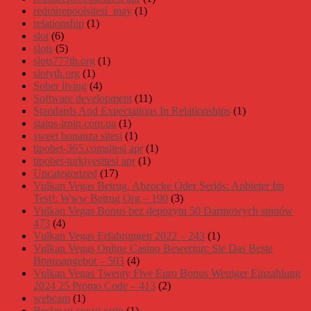
redmirepoolsitesi_may
(1)
relationship
(1)
slot
(6)
slots
(5)
slots777th.org
(1)
slotyth.org
(1)
Sober living
(4)
Software development
(11)
Standards And Expectations In Relationships
(1)
status-irpin.com.ua
(1)
sweet bonanza sitesi
(1)
tipobet-365.comsitesi apr
(1)
tipobet-turkiyesitesi apr
(1)
Uncategorized
(17)
Vulkan Vegas Betrug, Abzocke Oder Seriös: Anbieter Im
Test!: Www Betrug Org – 190
(3)
Vulkan Vegas Bonus bez depozytu 50 Darmowych spinów
473
(4)
Vulkan Vegas Erfahrungen 2022 – 243
(1)
Vulkan Vegas Online Casino Bewertun: Sie Das Beste
Bonusangebot – 503
(4)
Vulkan Vegas Twenty Five Euro Bonus Weniger Einzahlung
2024 25 Promo Code – 413
(2)
webcam
(1)
Весільні сукні київ
(1)