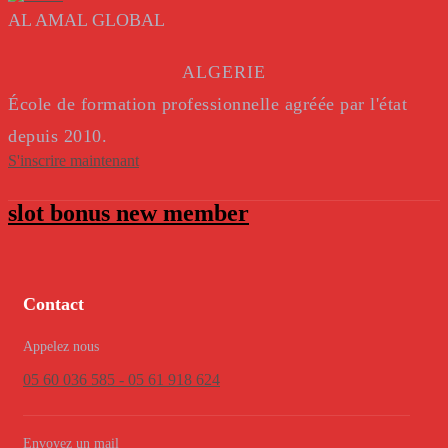
AL AMAL GLOBAL
ALGERIE
École de formation professionnelle agréée par l'état
depuis 2010.
S'inscrire maintenant
slot bonus new member
Contact
Appelez nous
05 60 036 585 - 05 61 918 624
Envoyez un mail