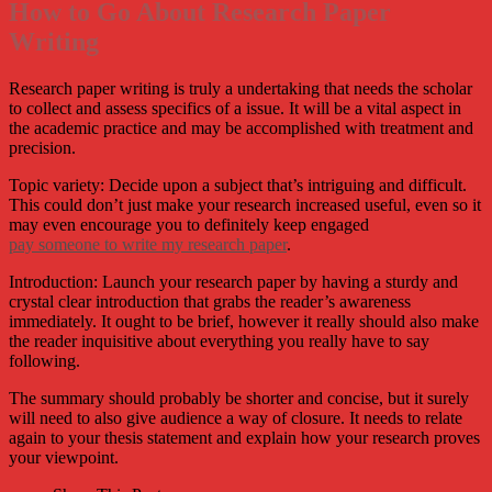
How to Go About Research Paper
Writing
Research paper writing is truly a undertaking that needs the scholar
to collect and assess specifics of a issue. It will be a vital aspect in
the academic practice and may be accomplished with treatment and
precision.
Topic variety: Decide upon a subject that’s intriguing and difficult.
This could don’t just make your research increased useful, even so it
may even encourage you to definitely keep engaged
pay someone to write my research paper
.
Introduction: Launch your research paper by having a sturdy and
crystal clear introduction that grabs the reader’s awareness
immediately. It ought to be brief, however it really should also make
the reader inquisitive about everything you really have to say
following.
The summary should probably be shorter and concise, but it surely
will need to also give audience a way of closure. It needs to relate
again to your thesis statement and explain how your research proves
your viewpoint.