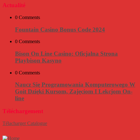
Actualité
0 Comments
Fountain Casino Bonus Code 2024
0 Comments
Bison On Line Casino: Oficjalna Strona
Playbison Kasyno
0 Comments
Naucz Się Programowania Komputerowego W
Goit Dzięki Kursom, Zajęciom I Lekcjom On-
line
Téléchargement
Télacharger Catalogue