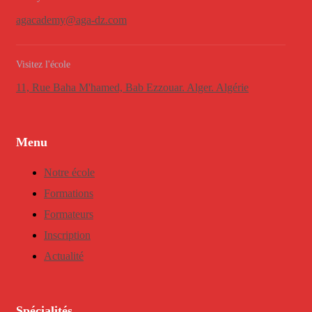
agacademy@aga-dz.com
Visitez l'école
11, Rue Baha M'hamed, Bab Ezzouar. Alger. Algérie
Menu
Notre école
Formations
Formateurs
Inscription
Actualité
Spécialités