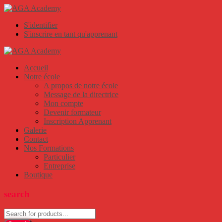
S'identifier
S'inscrire en tant qu'apprenant
Accueil
Notre école
A propos de notre école
Message de la directrice
Mon compte
Devenir formateur
Inscription Apprenant
Galerie
Contact
Nos Formations
Particulier
Entreprise
Boutique
search
Products