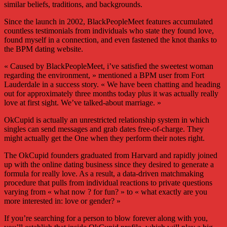
similar beliefs, traditions, and backgrounds.
Since the launch in 2002, BlackPeopleMeet features accumulated
countless testimonials from individuals who state they found love,
found myself in a connection, and even fastened the knot thanks to
the BPM dating website.
« Caused by BlackPeopleMeet, i’ve satisfied the sweetest woman
regarding the environment, » mentioned a BPM user from Fort
Lauderdale in a success story. « We have been chatting and heading
out for approximately three months today plus it was actually really
love at first sight. We’ve talked-about marriage. »
OkCupid is actually an unrestricted relationship system in which
singles can send messages and grab dates free-of-charge. They
might actually get the One when they perform their notes right.
The OkCupid founders graduated from Harvard and rapidly joined
up with the online dating business since they desired to generate a
formula for really love. As a result, a data-driven matchmaking
procedure that pulls from individual reactions to private questions
varying from « what now ? for fun? » to « what exactly are you
more interested in: love or gender? »
If you’re searching for a person to blow forever along with you,