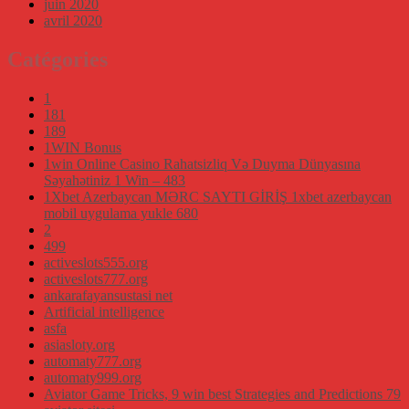
juin 2020
avril 2020
Catégories
1
181
189
1WIN Bonus
1win Online Casino Rahatsizliq Və Duyma Dünyasına
Səyahətiniz 1 Win – 483
1Xbet Azerbaycan MƏRC SAYTI GİRİŞ 1xbet azerbaycan
mobil uygulama yukle 680
2
499
activeslots555.org
activeslots777.org
ankarafayansustasi net
Artificial intelligence
asfa
asiasloty.org
automaty777.org
automaty999.org
Aviator Game Tricks, 9 win best Strategies and Predictions 79