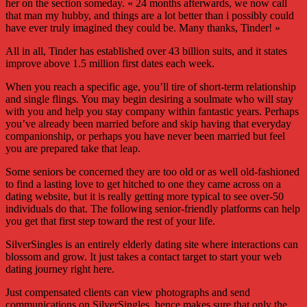
her on the section someday. « 24 months afterwards, we now call
that man my hubby, and things are a lot better than i possibly could
have ever truly imagined they could be. Many thanks, Tinder! »
All in all, Tinder has established over 43 billion suits, and it states
improve above 1.5 million first dates each week.
When you reach a specific age, you’ll tire of short-term relationship
and single flings. You may begin desiring a soulmate who will stay
with you and help you stay company within fantastic years. Perhaps
you’ve already been married before and skip having that everyday
companionship, or perhaps you have never been married but feel
you are prepared take that leap.
Some seniors be concerned they are too old or as well old-fashioned
to find a lasting love to get hitched to one they came across on a
dating website, but it is really getting more typical to see over-50
individuals do that. The following senior-friendly platforms can help
you get that first step toward the rest of your life.
SilverSingles is an entirely elderly dating site where interactions can
blossom and grow. It just takes a contact target to start your web
dating journey right here.
Just compensated clients can view photographs and send
communications on SilverSingles, hence makes sure that only the