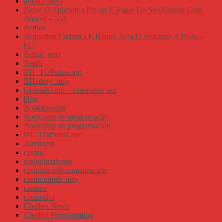
aviator sitesi
Baixe O Aplicativo Pin-up E Jogue Do Seu Celular Com
Bônus! – 553
Betboo
Betmotion Cadastro E Bônus: Veja O Andatura A Passo –
613
Betsat_next
Bettilt
BH_TOPsitesi apr
BHsitesy_may
biramalt.com – supersitesi apr
blog
Bookkeeping
Bootcamp de programação
Bootcamp de programación
BT_TOPsitesi apr
Bussiness
casino
casinoluxth.org
casinom-hub.comsitesi apr
casinomhub_may
casinos
casinoslot
Chatbot News
Chatbot Programming