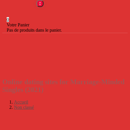
0
Votre Panier
Pas de produits dans le panier.
Online dating sites for Marriage-Minded
Singles (2021)
Accueil
Non classé