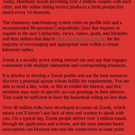
Today, eharmony boasts providing over 2 million couples with each
other, and the online dating service produces a fresh prospective
match every 14 moments.
The eharmony matchmaking system relies on profile info and a
recommended 80-question Compatibility Quiz that inquires in
regards to the user’s behaviors, views, values, goals, and lifestyles
and then utilizes that data to
find gay hookups near me
the the
majority of encouraging and appropriate suits within a certain
kilometer radius.
Zoosk is a socially active dating internet site and app that engages
consumers with multiple interaction and corresponding resources.
It is absolve to develop a Zoosk profile and use the look resources
discover a potential spouse whom fulfills the requirements. You are
able to send a like, wink, or flirt to exhibit the interest, and free
members may reply to specific no-cost greetings in their inboxes.
That could be sufficient to have the basketball rolling no less than.
Over 40 million folks have developed accounts on Zoosk, which
means you’ll haven’t any lack of men and women to speak with
you. On a typical day, Zoosk people deliver over 3 million emails
through the application and website, and the ones internet based
associations can blossom into real life connections at some point.