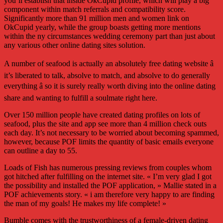
you’ll establish that inside OkCupid profile, which will play a big
component within match referrals and compatibility score.
Significantly more than 91 million men and women link on
OkCupid yearly, while the group boasts getting more mentions
within the ny circumstances wedding ceremony part than just about
any various other online dating sites solution.
A number of seafood is actually an absolutely free dating website â
it’s liberated to talk, absolve to match, and absolve to do generally
everything â so it is surely really worth diving into the online dating
share and wanting to fulfill a soulmate right here.
Over 150 million people have created dating profiles on lots of
seafood, plus the site and app see more than 4 million check outs
each day. It’s not necessary to be worried about becoming spammed,
however, because POF limits the quantity of basic emails everyone
can outline a day to 55.
Loads of Fish has numerous pressing reviews from couples whom
got hitched after fulfilling on the internet site. « I’m very glad I got
the possibility and installed the POF application, » Mallie stated in a
POF achievements story. « i am therefore very happy to are finding
the man of my goals! He makes my life complete! »
Bumble comes with the trustworthiness of a female-driven dating