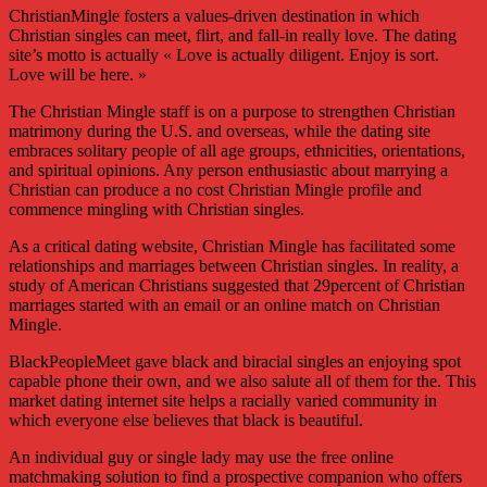
ChristianMingle fosters a values-driven destination in which
Christian singles can meet, flirt, and fall-in really love. The dating
site’s motto is actually « Love is actually diligent. Enjoy is sort.
Love will be here. »
The Christian Mingle staff is on a purpose to strengthen Christian
matrimony during the U.S. and overseas, while the dating site
embraces solitary people of all age groups, ethnicities, orientations,
and spiritual opinions. Any person enthusiastic about marrying a
Christian can produce a no cost Christian Mingle profile and
commence mingling with Christian singles.
As a critical dating website, Christian Mingle has facilitated some
relationships and marriages between Christian singles. In reality, a
study of American Christians suggested that 29percent of Christian
marriages started with an email or an online match on Christian
Mingle.
BlackPeopleMeet gave black and biracial singles an enjoying spot
capable phone their own, and we also salute all of them for the. This
market dating internet site helps a racially varied community in
which everyone else believes that black is beautiful.
An individual guy or single lady may use the free online
matchmaking solution to find a prospective companion who offers