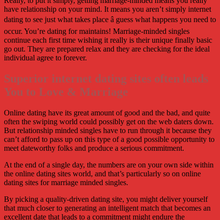
Really, to put it simply, getting marriage-minded means you really
have relationship on your mind. It means you aren’t simply internet
dating to see just what takes place â guess what happens you need to
occur. You’re dating for maintains! Marriage-minded singles
continue each first time wishing it really is their unique finally basic
go out. They are prepared relax and they are checking for the ideal
individual agree to forever.
Superior internet dating sites often leads
You to Love & Marriage
Online dating have its great amount of good and the bad, and quite
often the swiping world could possibly get on the web daters down.
But relationship minded singles have to run through it because they
can’t afford to pass up on this type of a good possible opportunity to
meet dateworthy folks and produce a serious commitment.
At the end of a single day, the numbers are on your own side within
the online dating sites world, and that’s particularly so on online
dating sites for marriage minded singles.
By picking a quality-driven dating site, you might deliver yourself
that much closer to generating an intelligent match that becomes an
excellent date that leads to a commitment might endure the