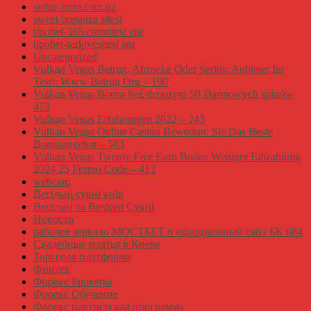
status-irpin.com.ua
sweet bonanza sitesi
tipobet-365.comsitesi apr
tipobet-turkiyesitesi apr
Uncategorized
Vulkan Vegas Betrug, Abzocke Oder Seriös: Anbieter Im
Test!: Www Betrug Org – 190
Vulkan Vegas Bonus bez depozytu 50 Darmowych spinów
473
Vulkan Vegas Erfahrungen 2022 – 243
Vulkan Vegas Online Casino Bewertun: Sie Das Beste
Bonusangebot – 503
Vulkan Vegas Twenty Five Euro Bonus Weniger Einzahlung
2024 25 Promo Code – 413
webcam
Весільні сукні київ
Весільні та Вечірні Сукні
Новости
рабочее зеркало МОСТБЕТ и официальный сайт БК 684
Свадебные платья в Киеве
Торговая платформа
Финтех
Форекс Брокеры
Форекс Обучение
Форекс партнерская программа