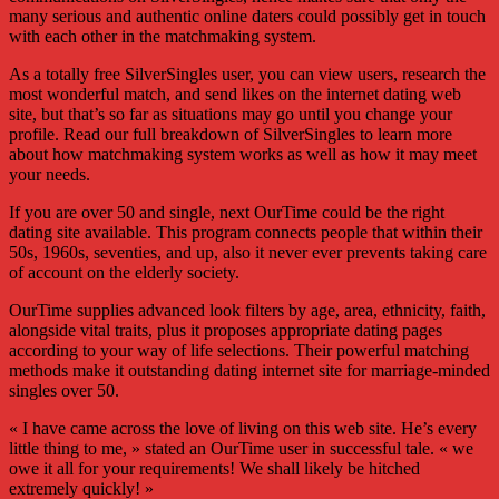
many serious and authentic online daters could possibly get in touch
with each other in the matchmaking system.
As a totally free SilverSingles user, you can view users, research the
most wonderful match, and send likes on the internet dating web
site, but that’s so far as situations may go until you change your
profile. Read our full breakdown of SilverSingles to learn more
about how matchmaking system works as well as how it may meet
your needs.
If you are over 50 and single, next OurTime could be the right
dating site available. This program connects people that within their
50s, 1960s, seventies, and up, also it never ever prevents taking care
of account on the elderly society.
OurTime supplies advanced look filters by age, area, ethnicity, faith,
alongside vital traits, plus it proposes appropriate dating pages
according to your way of life selections. Their powerful matching
methods make it outstanding dating internet site for marriage-minded
singles over 50.
« I have came across the love of living on this web site. He’s every
little thing to me, » stated an OurTime user in successful tale. « we
owe it all for your requirements! We shall likely be hitched
extremely quickly! »