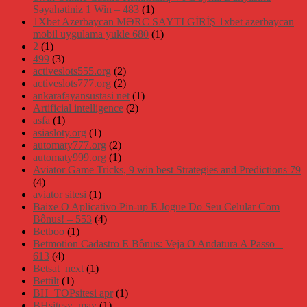
Səyahətiniz 1 Win – 483
(1)
1Xbet Azerbaycan MƏRC SAYTI GİRİŞ 1xbet azerbaycan
mobil uygulama yukle 680
(1)
2
(1)
499
(3)
activeslots555.org
(2)
activeslots777.org
(2)
ankarafayansustasi net
(1)
Artificial intelligence
(2)
asfa
(1)
asiasloty.org
(1)
automaty777.org
(2)
automaty999.org
(1)
Aviator Game Tricks, 9 win best Strategies and Predictions 79
(4)
aviator sitesi
(1)
Baixe O Aplicativo Pin-up E Jogue Do Seu Celular Com
Bônus! – 553
(4)
Betboo
(1)
Betmotion Cadastro E Bônus: Veja O Andatura A Passo –
613
(4)
Betsat_next
(1)
Bettilt
(1)
BH_TOPsitesi apr
(1)
BHsitesy_may
(1)