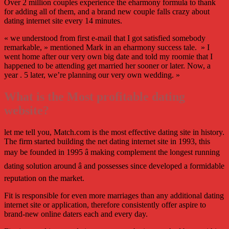
Over 2 million couples experience the eharmony formula to thank
for adding all of them, and a brand new couple falls crazy about
dating internet site every 14 minutes.
« we understood from first e-mail that I got satisfied somebody
remarkable, » mentioned Mark in an eharmony success tale. » I
went home after our very own big date and told my roomie that I
happened to be attending get married her sooner or later. Now, a
year . 5 later, we’re planning our very own wedding. »
What is the Most profitable dating
website?
let me tell you, Match.com is the most effective dating site in history.
The firm started building the net dating internet site in 1993, this
may be founded in 1995 â making complement the longest running
dating solution around â and possesses since developed a formidable
reputation on the market.
Fit is responsible for even more marriages than any additional dating
internet site or application, therefore consistently offer aspire to
brand-new online daters each and every day.