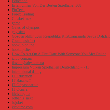
Education
Erfahrungen Von Der Besten Spielhalle! 308
FinTech
Forex Trading
Galabet_next
game
Gates-of-olympus
gay sites
Gözdən əlillər üçün Respublika Kitabxanasında Sevda Dəlidağlı
Grandpashabet
hookup online
hookup sites
How To Act On A First Date With Someone You Met Online
iclub.com.ua
ilovemybaby.com.ua
Impressum Vulkan Spielhallen Deutschland – 711
international dating
IT Education
IT Вакансії
IT Образование
IT Освіта
itlviv.org.ua
Jetbahis_next
Jojobet
kievtime.com