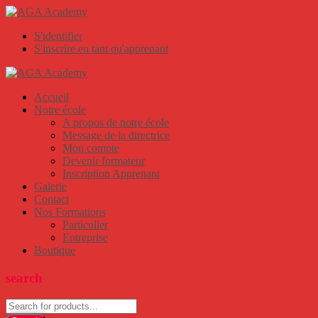
S'identifier
S'inscrire en tant qu'apprenant
Accueil
Notre école
A propos de notre école
Message de la directrice
Mon compte
Devenir formateur
Inscription Apprenant
Galerie
Contact
Nos Formations
Particulier
Entreprise
Boutique
search
Products