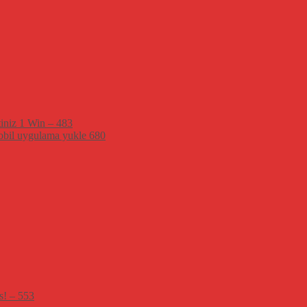
iniz 1 Win – 483
il uygulama yukle 680
s! – 553