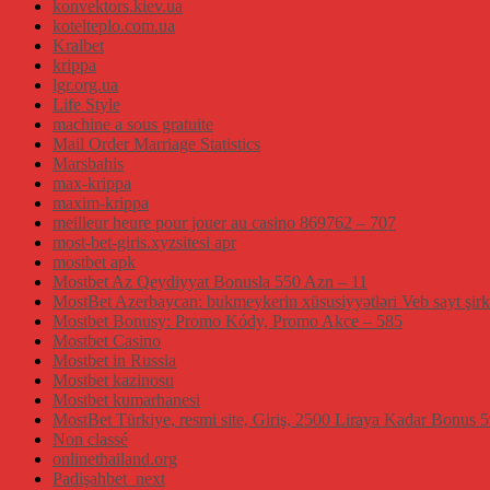
konvektors.kiev.ua
kotelteplo.com.ua
Kralbet
krippa
lgr.org.ua
Life Style
machine a sous gratuite
Mail Order Marriage Statistics
Marsbahis
max-krippa
maxim-krippa
meilleur heure pour jouer au casino 869762 – 707
most-bet-giris.xyzsitesi apr
mostbet apk
Mostbet Az Qeydiyyat Bonusla 550 Azn – 11
MostBet Azerbaycan: bukmeykerin xüsusiyyətləri Veb sayt şirk
Mostbet Bonusy: Promo Kódy, Promo Akce – 585
Mostbet Casino
Mostbet in Russia
Mostbet kazinosu
Mostbet kumarhanesi
MostBet Türkiye, resmi site, Giriş, 2500 Liraya Kadar Bonus 
Non classé
onlinethailand.org
Padişahbet_next