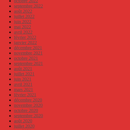
octobre 2022
septembre 2022
août 2022
juillet 2022
juin 2022
mai 2022
avril 2022
février 2022
janvier 2022
décembre 2021
novembre 2021
octobre 2021
septembre 2021
août 2021
juillet 2021
juin 2021
avril 2021
mars 2021
février 2021
décembre 2020
novembre 2020
octobre 2020
septembre 2020
août 2020
juillet 2020