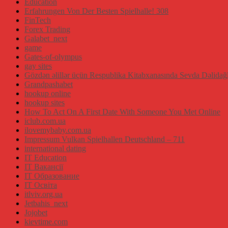
Education
Erfahrungen Von Der Besten Spielhalle! 308
FinTech
Forex Trading
Galabet_next
game
Gates-of-olympus
gay sites
Gözdən əlillər üçün Respublika Kitabxanasında Sevda Dəlidağlı
Grandpashabet
hookup online
hookup sites
How To Act On A First Date With Someone You Met Online
iclub.com.ua
ilovemybaby.com.ua
Impressum Vulkan Spielhallen Deutschland – 711
international dating
IT Education
IT Вакансії
IT Образование
IT Освіта
itlviv.org.ua
Jetbahis_next
Jojobet
kievtime.com