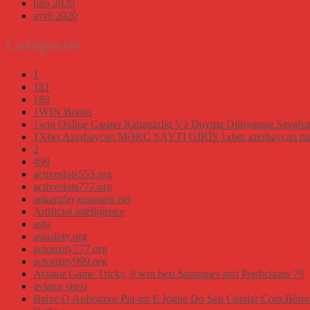
juin 2020
avril 2020
Catégories
1
181
189
1WIN Bonus
1win Online Casino Rahatsizliq Və Duyma Dünyasına Səyahət
1Xbet Azerbaycan MƏRC SAYTI GİRİŞ 1xbet azerbaycan mob
2
499
activeslots555.org
activeslots777.org
ankarafayansustasi net
Artificial intelligence
asfa
asiasloty.org
automaty777.org
automaty999.org
Aviator Game Tricks, 9 win best Strategies and Predictions 79
aviator sitesi
Baixe O Aplicativo Pin-up E Jogue Do Seu Celular Com Bônu