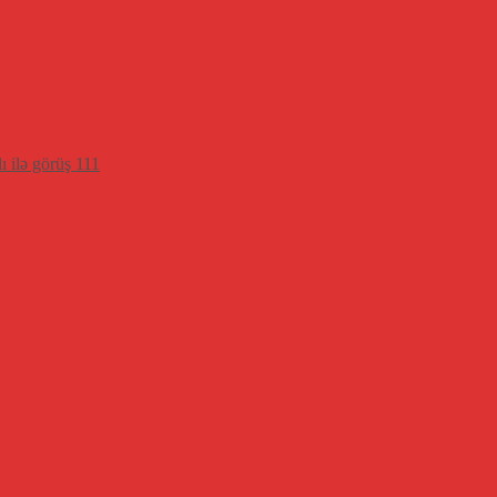
 ilə görüş 111