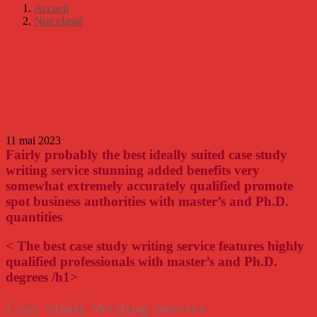
Accueil
Non classé
11 mai 2023
Fairly probably the best ideally suited case study
writing service stunning added benefits very
somewhat extremely accurately qualified promote
spot business authorities with master’s and Ph.D.
quantities
< The best case study writing service features highly
qualified professionals with master’s and Ph.D.
degrees /h1>
Case Study Writing Service