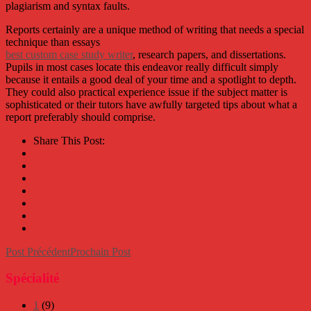
plagiarism and syntax faults.
Reports certainly are a unique method of writing that needs a special
technique than essays
best custom case study writer
, research papers, and dissertations.
Pupils in most cases locate this endeavor really difficult simply
because it entails a good deal of your time and a spotlight to depth.
They could also practical experience issue if the subject matter is
sophisticated or their tutors have awfully targeted tips about what a
report preferably should comprise.
Share This Post:
Post Précédent
Prochain Post
Spécialité
1
(9)