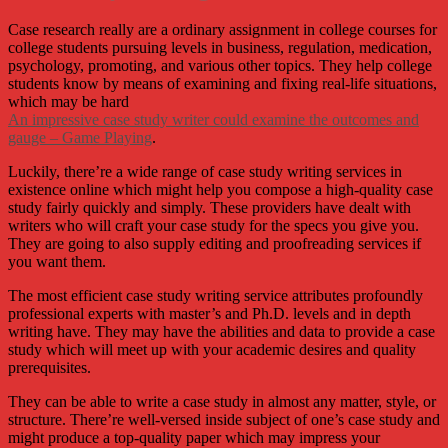
Case research really are a ordinary assignment in college courses for
college students pursuing levels in business, regulation, medication,
psychology, promoting, and various other topics. They help college
students know by means of examining and fixing real-life situations,
which may be hard
An impressive case study writer could examine the outcomes and
gauge – Game Playing
.
Luckily, there’re a wide range of case study writing services in
existence online which might help you compose a high-quality case
study fairly quickly and simply. These providers have dealt with
writers who will craft your case study for the specs you give you.
They are going to also supply editing and proofreading services if
you want them.
The most efficient case study writing service attributes profoundly
professional experts with master’s and Ph.D. levels and in depth
writing have. They may have the abilities and data to provide a case
study which will meet up with your academic desires and quality
prerequisites.
They can be able to write a case study in almost any matter, style, or
structure. There’re well-versed inside subject of one’s case study and
might produce a top-quality paper which may impress your