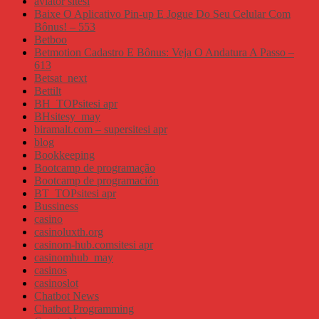
aviator sitesi
Baixe O Aplicativo Pin-up E Jogue Do Seu Celular Com
Bônus! – 553
Betboo
Betmotion Cadastro E Bônus: Veja O Andatura A Passo –
613
Betsat_next
Bettilt
BH_TOPsitesi apr
BHsitesy_may
biramalt.com – supersitesi apr
blog
Bookkeeping
Bootcamp de programação
Bootcamp de programación
BT_TOPsitesi apr
Bussiness
casino
casinoluxth.org
casinom-hub.comsitesi apr
casinomhub_may
casinos
casinoslot
Chatbot News
Chatbot Programming