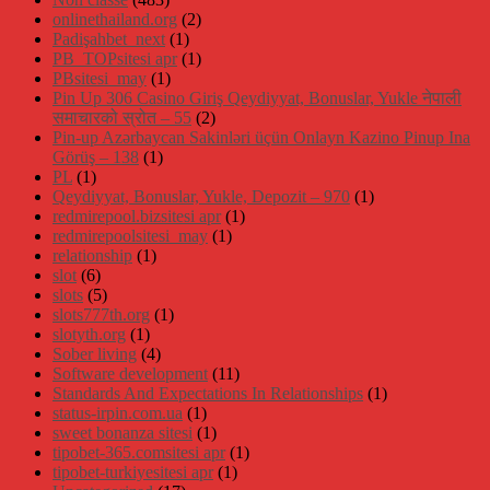
onlinethailand.org
(2)
Padişahbet_next
(1)
PB_TOPsitesi apr
(1)
PBsitesi_may
(1)
Pin Up 306 Casino Giriş Qeydiyyat, Bonuslar, Yukle नेपाली
समाचारको स्रोत – 55
(2)
Pin-up Azərbaycan Sakinləri üçün Onlayn Kazino Pinup Ina
Görüş – 138
(1)
PL
(1)
Qeydiyyat, Bonuslar, Yukle, Depozit – 970
(1)
redmirepool.bizsitesi apr
(1)
redmirepoolsitesi_may
(1)
relationship
(1)
slot
(6)
slots
(5)
slots777th.org
(1)
slotyth.org
(1)
Sober living
(4)
Software development
(11)
Standards And Expectations In Relationships
(1)
status-irpin.com.ua
(1)
sweet bonanza sitesi
(1)
tipobet-365.comsitesi apr
(1)
tipobet-turkiyesitesi apr
(1)