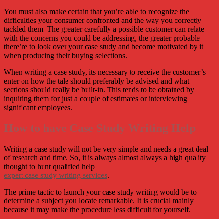
You must also make certain that you’re able to recognize the
difficulties your consumer confronted and the way you correctly
tackled them. The greater carefully a possible customer can relate
with the concerns you could be addressing, the greater probable
there’re to look over your case study and become motivated by it
when producing their buying selections.
When writing a case study, its necessary to receive the customer’s
enter on how the tale should preferably be advised and what
sections should really be built-in. This tends to be obtained by
inquiring them for just a couple of estimates or interviewing
significant employees.
How to have Case Study Writing Help
Writing a case study will not be very simple and needs a great deal
of research and time. So, it is always almost always a high quality
thought to hunt qualified help
expert case study writing services
.
The prime tactic to launch your case study writing would be to
determine a subject you locate remarkable. It is crucial mainly
because it may make the procedure less difficult for yourself.