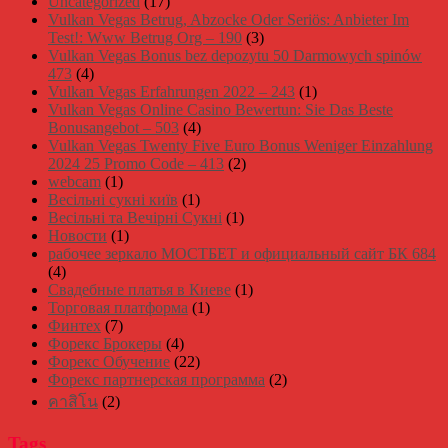
Uncategorized
(17)
Vulkan Vegas Betrug, Abzocke Oder Seriös: Anbieter Im
Test!: Www Betrug Org – 190
(3)
Vulkan Vegas Bonus bez depozytu 50 Darmowych spinów
473
(4)
Vulkan Vegas Erfahrungen 2022 – 243
(1)
Vulkan Vegas Online Casino Bewertun: Sie Das Beste
Bonusangebot – 503
(4)
Vulkan Vegas Twenty Five Euro Bonus Weniger Einzahlung
2024 25 Promo Code – 413
(2)
webcam
(1)
Весільні сукні київ
(1)
Весільні та Вечірні Сукні
(1)
Новости
(1)
рабочее зеркало МОСТБЕТ и официальный сайт БК 684
(4)
Свадебные платья в Киеве
(1)
Торговая платформа
(1)
Финтех
(7)
Форекс Брокеры
(4)
Форекс Обучение
(22)
Форекс партнерская программа
(2)
คาสิโน
(2)
Tags