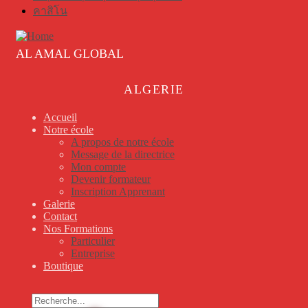
คาสิโน
AL AMAL GLOBAL
ALGERIE
Accueil
Notre école
A propos de notre école
Message de la directrice
Mon compte
Devenir formateur
Inscription Apprenant
Galerie
Contact
Nos Formations
Particulier
Entreprise
Boutique