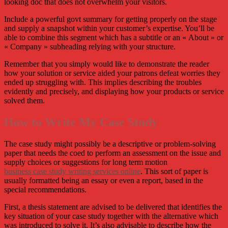
looking doc that does not overwhelm your visitors.
Include a powerful govt summary for getting properly on the stage
and supply a snapshot within your customer’s expertise. You’ll be
able to combine this segment which has a subtitle or an « About » or
« Company » subheading relying with your structure.
Remember that you simply would like to demonstrate the reader
how your solution or service aided your patrons defeat worries they
ended up struggling with. This implies describing the troubles
evidently and precisely, and displaying how your products or service
solved them.
How to Write My Case Study
The case study might possibly be a descriptive or problem-solving
paper that needs the coed to perform an assessment on the issue and
supply choices or suggestions for long term motion
business case study writing services online
. This sort of paper is
usually formatted being an essay or even a report, based in the
special recommendations.
First, a thesis statement are advised to be delivered that identifies the
key situation of your case study together with the alternative which
was introduced to solve it. It’s also advisable to describe how the