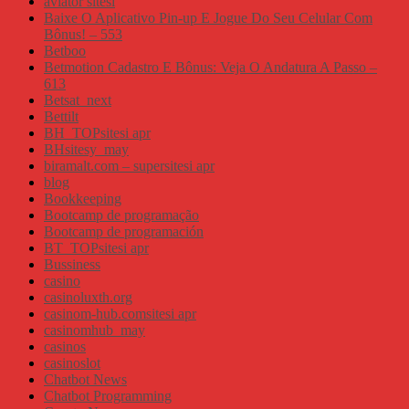
aviator sitesi
Baixe O Aplicativo Pin-up E Jogue Do Seu Celular Com
Bônus! – 553
Betboo
Betmotion Cadastro E Bônus: Veja O Andatura A Passo –
613
Betsat_next
Bettilt
BH_TOPsitesi apr
BHsitesy_may
biramalt.com – supersitesi apr
blog
Bookkeeping
Bootcamp de programação
Bootcamp de programación
BT_TOPsitesi apr
Bussiness
casino
casinoluxth.org
casinom-hub.comsitesi apr
casinomhub_may
casinos
casinoslot
Chatbot News
Chatbot Programming