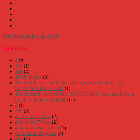
Post Précédent
Prochain Post
Spécialité
1
(9)
181
(1)
189
(4)
1WIN Bonus
(3)
1win Online Casino Rahatsizliq Və Duyma Dünyasına
Səyahətiniz 1 Win – 483
(1)
1Xbet Azerbaycan MƏRC SAYTI GİRİŞ 1xbet azerbaycan
mobil uygulama yukle 680
(1)
2
(1)
499
(3)
activeslots555.org
(2)
activeslots777.org
(2)
ankarafayansustasi net
(1)
Artificial intelligence
(2)
asfa
(1)