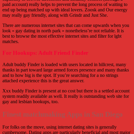
paid account) really helps to prevent the long process of waiting to
end up being matched up with ideal lovers. Zoosk and Our energy
may really gay friendly, along with Grindr and Just She.
There are numerous internet sites that can come upwards when you
look « gay dating in north park » nonetheless’re not reliable. It is
best to browse the most effective internet sites and filter for lgbt
matches.
For Hookups: Adult Friend Finder
Adult buddy Finder is loaded with users located in hillcrest, many
thanks in part toward large armed forces presence and many thanks
and to how big is the spot. If you’re searching for a no strings
attached experience this is the great answer.
Xxx buddy Finder is present at no cost but there is a settled account
system readily available as well. It really is outstanding web site for
gay and lesbian hookups, too.
Finest matchmaking Apps in San Diego
For folks on the move, using internet dating sites is generally
cumbersome. Dating apps are particularly beneficial and most major