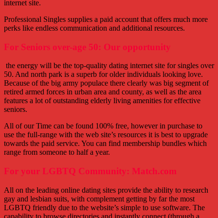
internet site.
Professional Singles supplies a paid account that offers much more
perks like endless communication and additional resources.
For Seniors over-age 50: Our opportunity
the energy
will be the top-quality dating internet site for singles over
50. And north park is a superb for older individuals looking love.
Because of the big army populace there clearly was big segment of
retired armed forces in urban area and county, as well as the area
features a lot of outstanding elderly living amenities for effective
seniors.
All of our Time can be found 100% free, however in purchase to
use the full-range with the web site’s resources it is best to upgrade
towards the paid service. You can find membership bundles which
range from someone to half a year.
For your LGBTQ Community: Match.com
All on the leading online dating sites provide the ability to research
gay and lesbian suits, with complement getting by far the most
LGBTQ friendly due to the website’s simple to use software. The
capability to browse directories and instantly connect (through a