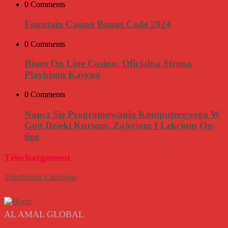
0 Comments
Fountain Casino Bonus Code 2024
0 Comments
Bison On Line Casino: Oficjalna Strona
Playbison Kasyno
0 Comments
Naucz Się Programowania Komputerowego W
Goit Dzięki Kursom, Zajęciom I Lekcjom On-
line
Téléchargement
Télacharger Catalogue
AL AMAL GLOBAL