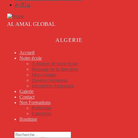
คาสิโน
AL AMAL GLOBAL
ALGERIE
Accueil
Notre école
A propos de notre école
Message de la directrice
Mon compte
Devenir formateur
Inscription Apprenant
Galerie
Contact
Nos Formations
Particulier
Entreprise
Boutique