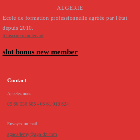
ALGERIE
École de formation professionnelle agréée par l'état
depuis 2010.
S'inscrire maintenant
slot bonus new member
Contact
Appelez nous
05 60 036 585 - 05 61 918 624
Envoyez un mail
agacademy@aga-dz.com