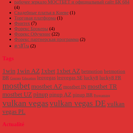
рабочее зеркало МОСТБЕТ и официальный сайт БК 684
(4)
Свадебные платья в Киеве
(1)
Торговая платформа
(1)
Финтех
(7)
Форекс Брокеры
(4)
Форекс Обучение
(22)
Форекс партнерская программа
(2)
คาสิโน
(2)
Tags
1win
1win AZ
1xbet
1xbet AZ
betmotion
betmotion
BR
leovegas
leovegas SE
lucky8
lucky8 FR
Courses
Education
mostbet
mostbet AZ
mostbet TR
mostbet IN
pinup
mostbet UZ
pinup AZ
pinup BR
Programing
vulkan vegas
vulkan vegas DE
vulkan
vegas PL
Actualité