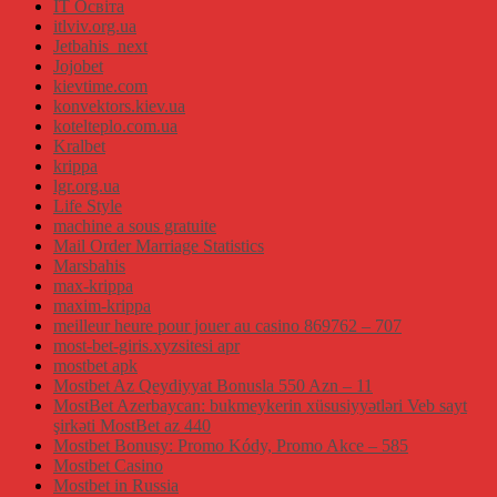
IT Освіта
itlviv.org.ua
Jetbahis_next
Jojobet
kievtime.com
konvektors.kiev.ua
kotelteplo.com.ua
Kralbet
krippa
lgr.org.ua
Life Style
machine a sous gratuite
Mail Order Marriage Statistics
Marsbahis
max-krippa
maxim-krippa
meilleur heure pour jouer au casino 869762 – 707
most-bet-giris.xyzsitesi apr
mostbet apk
Mostbet Az Qeydiyyat Bonusla 550 Azn – 11
MostBet Azerbaycan: bukmeykerin xüsusiyyətləri Veb sayt
şirkəti MostBet az 440
Mostbet Bonusy: Promo Kódy, Promo Akce – 585
Mostbet Casino
Mostbet in Russia