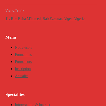
Visitez l'école
11, Rue Baha M'hamed, Bab Ezzouar. Alger. Algérie
Menu
Notre école
Formations
Formateurs
Inscription
Actualité
Spécialités
Informatique & Internet