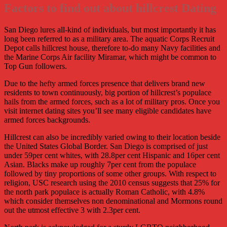
Factors to find out about hillcrest Dating
San Diego lures all-kind of individuals, but most importantly it has
long been referred to as a military area. The aquatic Corps Recruit
Depot calls hillcrest house, therefore to-do many Navy facilities and
the Marine Corps Air facility Miramar, which might be common to
Top Gun followers.
Due to the hefty armed forces presence that delivers brand new
residents to town continuously, big portion of hillcrest’s populace
hails from the armed forces, such as a lot of military pros. Once you
visit internet dating sites you’ll see many eligible candidates have
armed forces backgrounds.
Hillcrest can also be incredibly varied owing to their location beside
the United States Global Border. San Diego is comprised of just
under 59per cent whites, with 28.8per cent Hispanic and 16per cent
Asian. Blacks make up roughly 7per cent from the populace
followed by tiny proportions of some other groups. With respect to
religion, USC research using the 2010 census suggests that 25% for
the north park populace is actually Roman Catholic, with 4.8%
which consider themselves non denominational and Mormons round
out the utmost effective 3 with 2.3per cent.