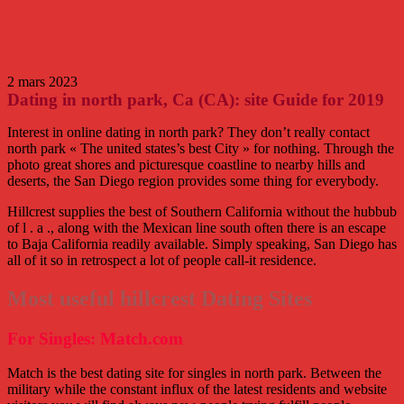
2 mars 2023
Dating in north park, Ca (CA): site Guide for 2019
Interest in online dating in north park? They don’t really contact
north park « The united states’s best City » for nothing. Through the
photo great shores and picturesque coastline to nearby hills and
deserts, the San Diego region provides some thing for everybody.
Hillcrest supplies the best of Southern California without the hubbub
of l . a ., along with the Mexican line south often there is an escape
to Baja California readily available. Simply speaking, San Diego has
all of it so in retrospect a lot of people call-it residence.
Most useful hillcrest Dating Sites
For Singles: Match.com
Match is the best dating site for singles in north park. Between the
military while the constant influx of the latest residents and website