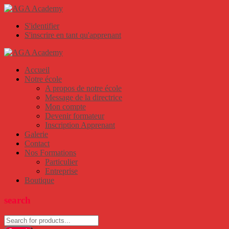
S'identifier
S'inscrire en tant qu'apprenant
Accueil
Notre école
A propos de notre école
Message de la directrice
Mon compte
Devenir formateur
Inscription Apprenant
Galerie
Contact
Nos Formations
Particulier
Entreprise
Boutique
search
Products