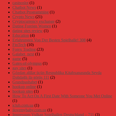
casinoslot
(1)
Chatbot News
(1)
Chatbot Programming
(1)
Crypto News
(21)
Cryptocurrency exchange
(2)
Dating Foreign Women
(1)
dating sites review
(1)
Education
(4)
Erfahrungen Von Der Besten Spielhalle! 308
(4)
FinTech
(10)
Forex Trading
(23)
Galabet_next
(1)
game
(5)
Gates-of-olympus
(1)
gay sites
(1)
Gözdən əlillər üçün Respublika Kitabxanasında Sevda
Dəlidağlı ilə görüş 111
(2)
Grandpashabet
(1)
hookup online
(1)
hookup sites
(1)
How To Act On A First Date With Someone You Met Online
(1)
iclub.com.ua
(1)
ilovemybaby.com.ua
(1)
Impressum Vulkan Spielhallen Deutschland – 711
(3)