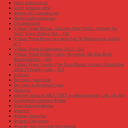
status-irpin.com.ua
sweet bonanza sitesi
tipobet-365.comsitesi apr
tipobet-turkiyesitesi apr
Uncategorized
Vulkan Vegas Betrug, Abzocke Oder Seriös: Anbieter Im
Test!: Www Betrug Org – 190
Vulkan Vegas Bonus bez depozytu 50 Darmowych spinów
473
Vulkan Vegas Erfahrungen 2022 – 243
Vulkan Vegas Online Casino Bewertun: Sie Das Beste
Bonusangebot – 503
Vulkan Vegas Twenty Five Euro Bonus Weniger Einzahlung
2024 25 Promo Code – 413
webcam
Весільні сукні київ
Весільні та Вечірні Сукні
Новости
рабочее зеркало МОСТБЕТ и официальный сайт БК 684
Свадебные платья в Киеве
Торговая платформа
Финтех
Форекс Брокеры
Форекс Обучение
Форекс партнерская программа