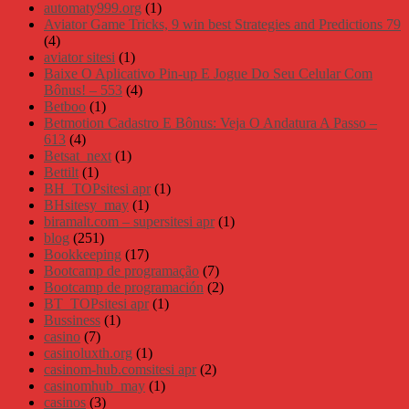
automaty999.org
(1)
Aviator Game Tricks, 9 win best Strategies and Predictions 79
(4)
aviator sitesi
(1)
Baixe O Aplicativo Pin-up E Jogue Do Seu Celular Com
Bônus! – 553
(4)
Betboo
(1)
Betmotion Cadastro E Bônus: Veja O Andatura A Passo –
613
(4)
Betsat_next
(1)
Bettilt
(1)
BH_TOPsitesi apr
(1)
BHsitesy_may
(1)
biramalt.com – supersitesi apr
(1)
blog
(251)
Bookkeeping
(17)
Bootcamp de programação
(7)
Bootcamp de programación
(2)
BT_TOPsitesi apr
(1)
Bussiness
(1)
casino
(7)
casinoluxth.org
(1)
casinom-hub.comsitesi apr
(2)
casinomhub_may
(1)
casinos
(3)