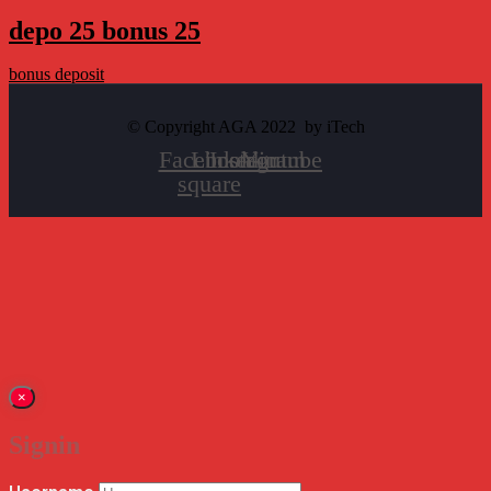
depo 25 bonus 25
bonus deposit
© Copyright AGA 2022 by iTech
Facebook-
Linkedin
Instagram
Youtube
square
×
Signin