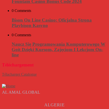
Fountain Casino Bonus Code 2024
0 Comments
Bison On Line Casino: Oficjalna Strona
Playbison Kasyno
0 Comments
Naucz Się Programowania Komputerowego W
Goit Dzięki Kursom, Zajęciom I Lekcjom On-
line
Téléchargement
Télacharger Catalogue
AL AMAL GLOBAL
ALGERIE