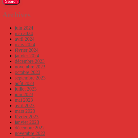
search
Search
Archives
juin 2024
mai 2024
avril 2024
mars 2024
février 2024
janvier 2024
décembre 2023
novembre 2023
octobre 2023
septembre 2023
août 2023
juillet 2023
juin 2023
mai 2023
avril 2023
mars 2023
février 2023
janvier 2023
décembre 2022
novembre 2022