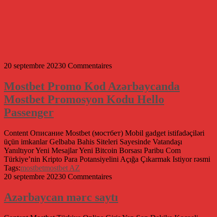
20 septembre 2023
0 Commentaires
Mostbet Promo Kod Azərbaycanda
Mostbet Promosyon Kodu Hello
Passenger
Content Описание Mostbet (мостбет) Mobil gadget istifadəçiləri
üçün imkanlar Gelbaba Bahis Siteleri Sayesinde Vatandaşı
Yanıltıyor Yeni Mesajlar Yeni Bitcoin Borsası Paribu Com
Türkiye’nin Kripto Para Potansiyelini Açığa Çıkarmak Istiyor rəsmi
Tags:
mostbet
mostbet AZ
20 septembre 2023
0 Commentaires
Azərbaycan mərc saytı