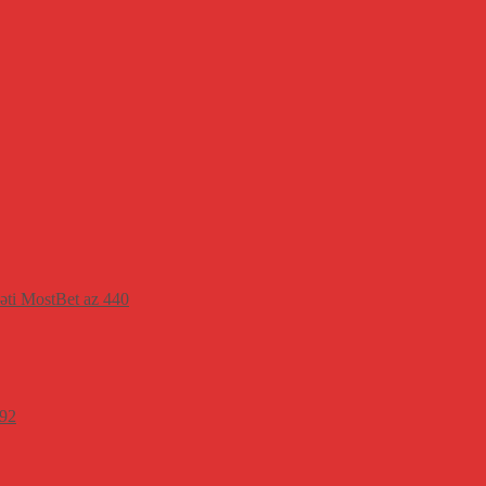
əti MostBet az 440
592