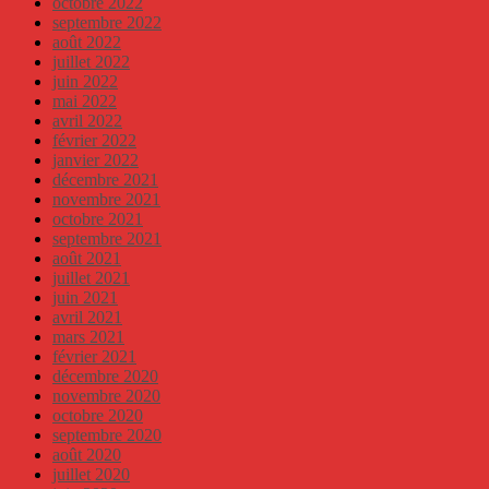
octobre 2022
septembre 2022
août 2022
juillet 2022
juin 2022
mai 2022
avril 2022
février 2022
janvier 2022
décembre 2021
novembre 2021
octobre 2021
septembre 2021
août 2021
juillet 2021
juin 2021
avril 2021
mars 2021
février 2021
décembre 2020
novembre 2020
octobre 2020
septembre 2020
août 2020
juillet 2020