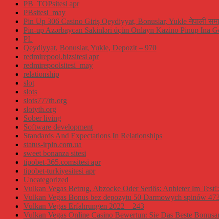
PB_TOPsitesi apr
PBsitesi_may
Pin Up 306 Casino Giriş Qeydiyyat, Bonuslar, Yukle नेपाली सम
Pin-up Azərbaycan Sakinləri üçün Onlayn Kazino Pinup Ina G
PL
Qeydiyyat, Bonuslar, Yukle, Depozit – 970
redmirepool.bizsitesi apr
redmirepoolsitesi_may
relationship
slot
slots
slots777th.org
slotyth.org
Sober living
Software development
Standards And Expectations In Relationships
status-irpin.com.ua
sweet bonanza sitesi
tipobet-365.comsitesi apr
tipobet-turkiyesitesi apr
Uncategorized
Vulkan Vegas Betrug, Abzocke Oder Seriös: Anbieter Im Tes
Vulkan Vegas Bonus bez depozytu 50 Darmowych spinów 47
Vulkan Vegas Erfahrungen 2022 – 243
Vulkan Vegas Online Casino Bewertun: Sie Das Beste Bonusa