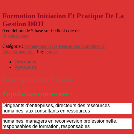
Formation Initiation Et Pratique De La
Gestion DRH
0
en dehors de
5
basé sur
0
client cote de
(
0
avis client)
Catégorie :
Management Des Ressources Humaines Et
Développemen...
Tag:
course
Description
Reviews (0)
Description Du Produit
Population concernée :
Dirigeants d’entreprises, directeurs des ressources
humaines, aux consultants en ressources
humaines, managers en reconversion professionnelle,
responsables de formation, responsables