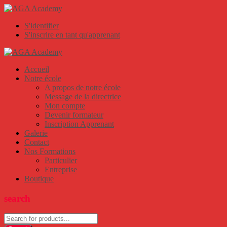
S'identifier
S'inscrire en tant qu'apprenant
Accueil
Notre école
A propos de notre école
Message de la directrice
Mon compte
Devenir formateur
Inscription Apprenant
Galerie
Contact
Nos Formations
Particulier
Entreprise
Boutique
search
Products