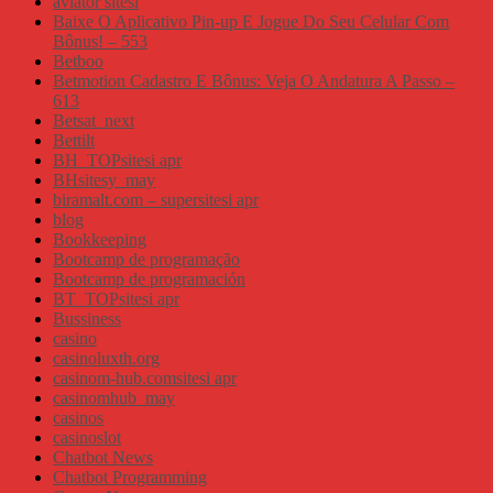
aviator sitesi
Baixe O Aplicativo Pin-up E Jogue Do Seu Celular Com
Bônus! – 553
Betboo
Betmotion Cadastro E Bônus: Veja O Andatura A Passo –
613
Betsat_next
Bettilt
BH_TOPsitesi apr
BHsitesy_may
biramalt.com – supersitesi apr
blog
Bookkeeping
Bootcamp de programação
Bootcamp de programación
BT_TOPsitesi apr
Bussiness
casino
casinoluxth.org
casinom-hub.comsitesi apr
casinomhub_may
casinos
casinoslot
Chatbot News
Chatbot Programming