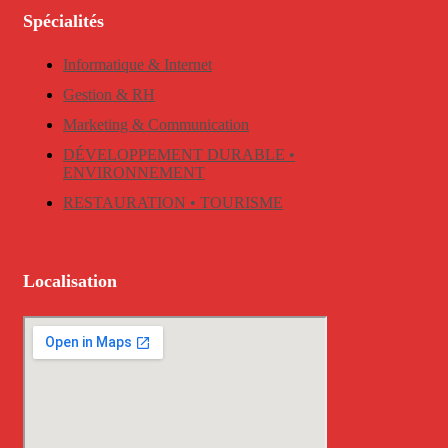
Spécialités
Informatique & Internet
Gestion & RH
Marketing & Communication
DÉVELOPPEMENT DURABLE •
ENVIRONNEMENT
RESTAURATION • TOURISME
Localisation