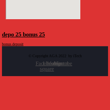
depo 25 bonus 25
bonus deposit
© Copyright AGA 2022 by iTech
Facebook-
Linkedin
Instagram
Youtube
square