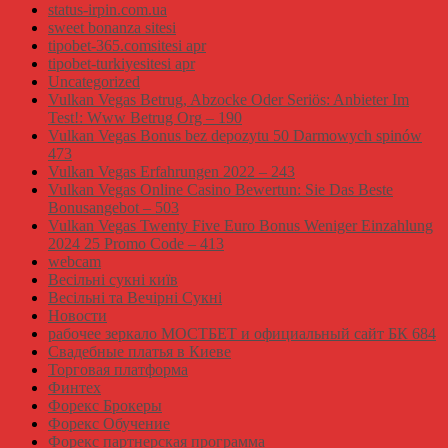
status-irpin.com.ua
sweet bonanza sitesi
tipobet-365.comsitesi apr
tipobet-turkiyesitesi apr
Uncategorized
Vulkan Vegas Betrug, Abzocke Oder Seriös: Anbieter Im
Test!: Www Betrug Org – 190
Vulkan Vegas Bonus bez depozytu 50 Darmowych spinów
473
Vulkan Vegas Erfahrungen 2022 – 243
Vulkan Vegas Online Casino Bewertun: Sie Das Beste
Bonusangebot – 503
Vulkan Vegas Twenty Five Euro Bonus Weniger Einzahlung
2024 25 Promo Code – 413
webcam
Весільні сукні київ
Весільні та Вечірні Сукні
Новости
рабочее зеркало МОСТБЕТ и официальный сайт БК 684
Свадебные платья в Киеве
Торговая платформа
Финтех
Форекс Брокеры
Форекс Обучение
Форекс партнерская программа