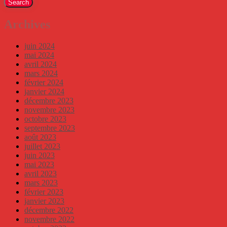
search
Search
Archives
juin 2024
mai 2024
avril 2024
mars 2024
février 2024
janvier 2024
décembre 2023
novembre 2023
octobre 2023
septembre 2023
août 2023
juillet 2023
juin 2023
mai 2023
avril 2023
mars 2023
février 2023
janvier 2023
décembre 2022
novembre 2022