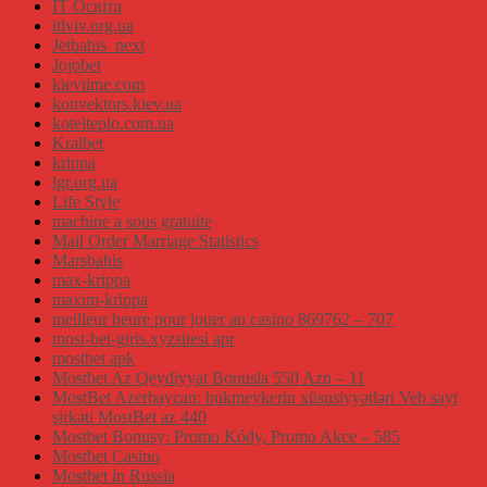
IT Освіта
itlviv.org.ua
Jetbahis_next
Jojobet
kievtime.com
konvektors.kiev.ua
kotelteplo.com.ua
Kralbet
krippa
lgr.org.ua
Life Style
machine a sous gratuite
Mail Order Marriage Statistics
Marsbahis
max-krippa
maxim-krippa
meilleur heure pour jouer au casino 869762 – 707
most-bet-giris.xyzsitesi apr
mostbet apk
Mostbet Az Qeydiyyat Bonusla 550 Azn – 11
MostBet Azerbaycan: bukmeykerin xüsusiyyətləri Veb sayt
şirkəti MostBet az 440
Mostbet Bonusy: Promo Kódy, Promo Akce – 585
Mostbet Casino
Mostbet in Russia