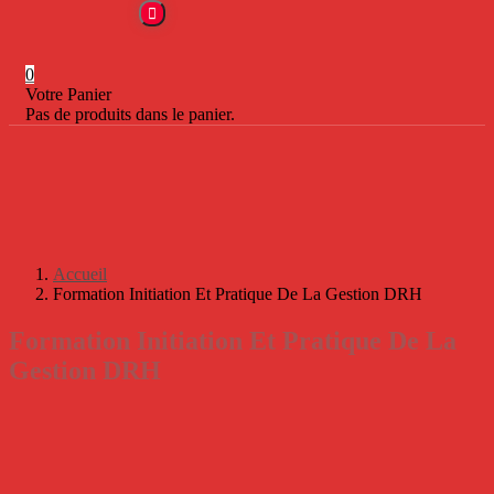
0
Votre Panier
Pas de produits dans le panier.
Accueil
Formation Initiation Et Pratique De La Gestion DRH
Formation Initiation Et Pratique De La
Gestion DRH