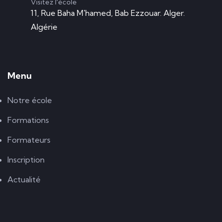
Visitez l'école
11, Rue Baha M'hamed, Bab Ezzouar. Alger.
READ MORE
Algérie
Menu
Formation SQL server
Notre école
Formations
READ MORE
Formateurs
Inscription
Actualité