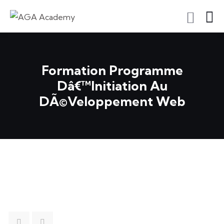
S'inscrire En Tant Qu'apprenant
Formation Programme
Dâ€™initiation Au
DÃ©veloppement Web