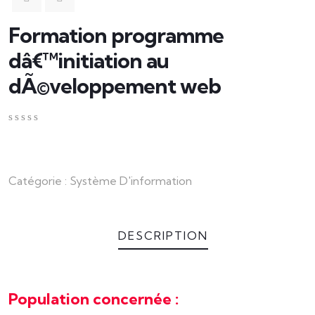
Formation programme
dâ€™initiation au
dÃ©veloppement web
0
5
0
en
dehors
de
Catégorie :
Système D'information
basé
sur
client
cote
de
DESCRIPTION
Population concernée :