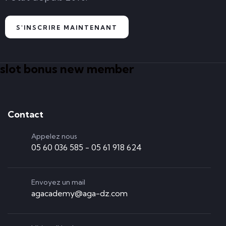
READ MORE
S'INSCRIRE MAINTENANT
slot bonus new member
Formation map info
Contact
READ MORE
Appelez nous
05 60 036 585 - 05 61 918 624
Envoyez un mail
agacademy@aga-dz.com
Formation logiciel MS PROJECT