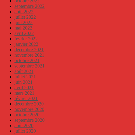
octobre 2022
septembre 2022
août 2022
juillet 2022
juin 2022
mai 2022
avril 2022
février 2022
janvier 2022
décembre 2021
novembre 2021
octobre 2021
septembre 2021
août 2021
juillet 2021
juin 2021
avril 2021
mars 2021
février 2021
décembre 2020
novembre 2020
octobre 2020
septembre 2020
août 2020
juillet 2020