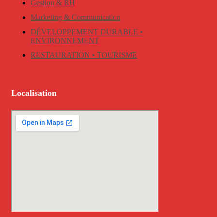
Gestion & RH
Marketing & Communication
DÉVELOPPEMENT DURABLE •
ENVIRONNEMENT
RESTAURATION • TOURISME
Localisation