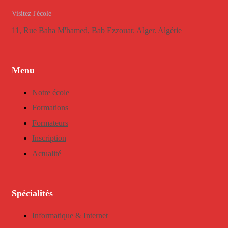
Visitez l'école
11, Rue Baha M'hamed, Bab Ezzouar. Alger. Algérie
Menu
Notre école
Formations
Formateurs
Inscription
Actualité
Spécialités
Informatique & Internet