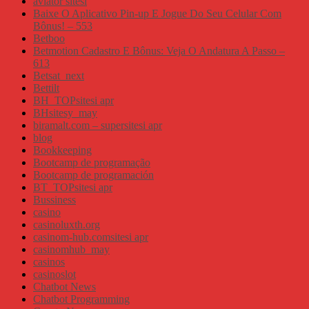
aviator sitesi
Baixe O Aplicativo Pin-up E Jogue Do Seu Celular Com
Bônus! – 553
Betboo
Betmotion Cadastro E Bônus: Veja O Andatura A Passo –
613
Betsat_next
Bettilt
BH_TOPsitesi apr
BHsitesy_may
biramalt.com – supersitesi apr
blog
Bookkeeping
Bootcamp de programação
Bootcamp de programación
BT_TOPsitesi apr
Bussiness
casino
casinoluxth.org
casinom-hub.comsitesi apr
casinomhub_may
casinos
casinoslot
Chatbot News
Chatbot Programming