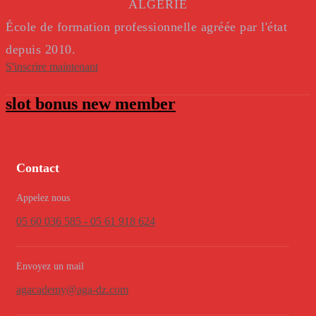
ALGERIE
École de formation professionnelle agréée par l'état
depuis 2010.
S'inscrire maintenant
slot bonus new member
Contact
Appelez nous
05 60 036 585 - 05 61 918 624
Envoyez un mail
agacademy@aga-dz.com