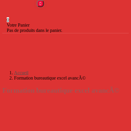
0
Votre Panier
Pas de produits dans le panier.
Accueil
Formation bureautique excel avancÃ©
Formation bureautique excel avancÃ©