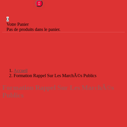
0
Votre Panier
Pas de produits dans le panier.
Accueil
Formation Rappel Sur Les MarchÃ©s Publics
Formation Rappel Sur Les MarchÃ©s
Publics