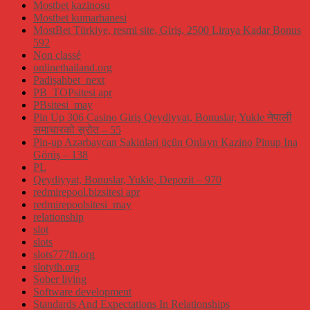
Mostbet kazinosu
Mostbet kumarhanesi
MostBet Türkiye, resmi site, Giriş, 2500 Liraya Kadar Bonus
592
Non classé
onlinethailand.org
Padişahbet_next
PB_TOPsitesi apr
PBsitesi_may
Pin Up 306 Casino Giriş Qeydiyyat, Bonuslar, Yukle नेपाली
समाचारको स्रोत – 55
Pin-up Azərbaycan Sakinləri üçün Onlayn Kazino Pinup Ina
Görüş – 138
PL
Qeydiyyat, Bonuslar, Yukle, Depozit – 970
redmirepool.bizsitesi apr
redmirepoolsitesi_may
relationship
slot
slots
slots777th.org
slotyth.org
Sober living
Software development
Standards And Expectations In Relationships