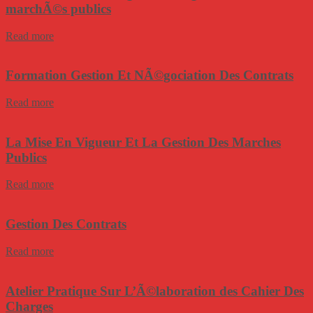
marchÃ©s publics
Read more
Formation Gestion Et NÃ©gociation Des Contrats
Read more
La Mise En Vigueur Et La Gestion Des Marches
Publics
Read more
Gestion Des Contrats
Read more
Atelier Pratique Sur L’Ã©laboration des Cahier Des
Charges