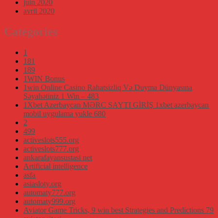
juin 2020
avril 2020
Catégories
1
181
189
1WIN Bonus
1win Online Casino Rahatsizliq Və Duyma Dünyasına
Səyahətiniz 1 Win – 483
1Xbet Azerbaycan MƏRC SAYTI GİRİŞ 1xbet azerbaycan
mobil uygulama yukle 680
2
499
activeslots555.org
activeslots777.org
ankarafayansustasi net
Artificial intelligence
asfa
asiasloty.org
automaty777.org
automaty999.org
Aviator Game Tricks, 9 win best Strategies and Predictions 79