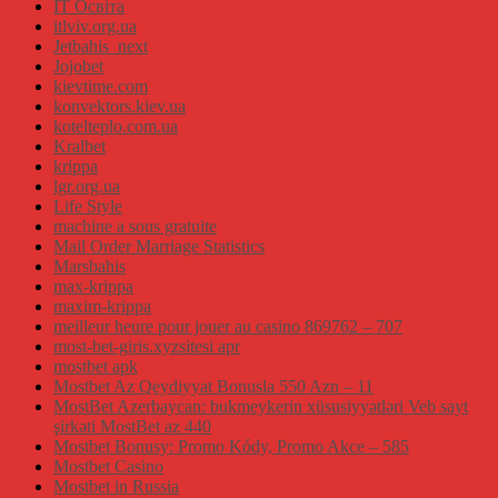
IT Освіта
itlviv.org.ua
Jetbahis_next
Jojobet
kievtime.com
konvektors.kiev.ua
kotelteplo.com.ua
Kralbet
krippa
lgr.org.ua
Life Style
machine a sous gratuite
Mail Order Marriage Statistics
Marsbahis
max-krippa
maxim-krippa
meilleur heure pour jouer au casino 869762 – 707
most-bet-giris.xyzsitesi apr
mostbet apk
Mostbet Az Qeydiyyat Bonusla 550 Azn – 11
MostBet Azerbaycan: bukmeykerin xüsusiyyətləri Veb sayt
şirkəti MostBet az 440
Mostbet Bonusy: Promo Kódy, Promo Akce – 585
Mostbet Casino
Mostbet in Russia