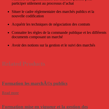
participer utilement au processus d’achat
Situer le cadre réglementaire des marchés publics et la
nouvelle codification
Acquérir les techniques de négociation des contrats
Connaitre les règles de la commande publique et les différents
documents composant un marché
Avoir des notions sur la gestion et le suivi des marchés
Related Products
Formation les marchÃ©s publics
Read more
Formation mise en vigueur et la gestion des