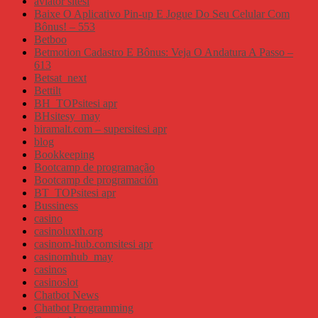
aviator sitesi
Baixe O Aplicativo Pin-up E Jogue Do Seu Celular Com
Bônus! – 553
Betboo
Betmotion Cadastro E Bônus: Veja O Andatura A Passo –
613
Betsat_next
Bettilt
BH_TOPsitesi apr
BHsitesy_may
biramalt.com – supersitesi apr
blog
Bookkeeping
Bootcamp de programação
Bootcamp de programación
BT_TOPsitesi apr
Bussiness
casino
casinoluxth.org
casinom-hub.comsitesi apr
casinomhub_may
casinos
casinoslot
Chatbot News
Chatbot Programming