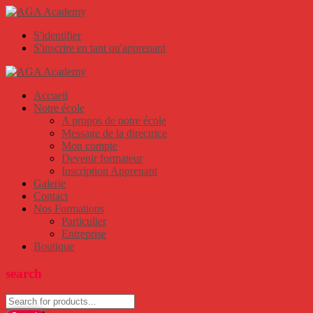
S'identifier
S'inscrire en tant qu'apprenant
Accueil
Notre école
A propos de notre école
Message de la directrice
Mon compte
Devenir formateur
Inscription Apprenant
Galerie
Contact
Nos Formations
Particulier
Entreprise
Boutique
search
Products