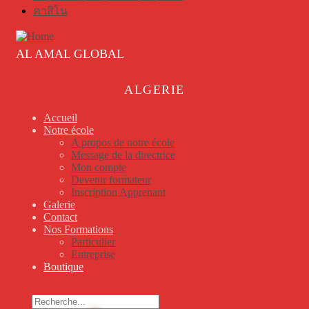
คาสิโน
AL AMAL GLOBAL
ALGERIE
Accueil
Notre école
A propos de notre école
Message de la directrice
Mon compte
Devenir formateur
Inscription Apprenant
Galerie
Contact
Nos Formations
Particulier
Entreprise
Boutique