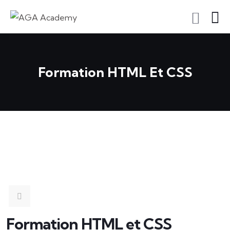
S'inscrire En Tant Qu'apprenant
Formation HTML Et CSS
Formation HTML et CSS