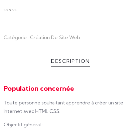
0
5
0
en
dehors
de
Catégorie :
Création De Site Web
basé
sur
client
cote
de
DESCRIPTION
Population concernée
Toute personne souhaitant apprendre à créer un site
Internet avec HTML CSS.
Objectif général :