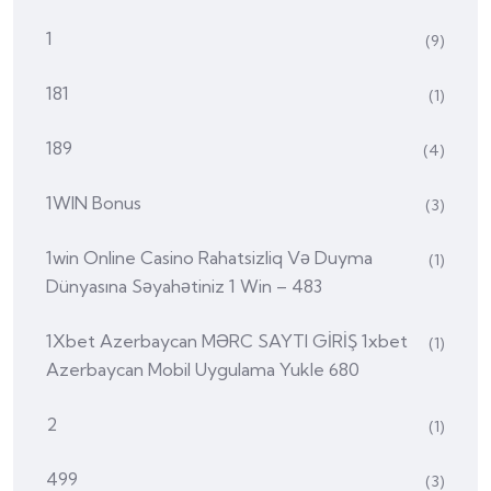
1
(9)
181
(1)
189
(4)
1WIN Bonus
(3)
1win Online Casino Rahatsizliq Və Duyma
(1)
Dünyasına Səyahətiniz 1 Win – 483
1Xbet Azerbaycan MƏRC SAYTI GİRİŞ 1xbet
(1)
Azerbaycan Mobil Uygulama Yukle 680
2
(1)
499
(3)