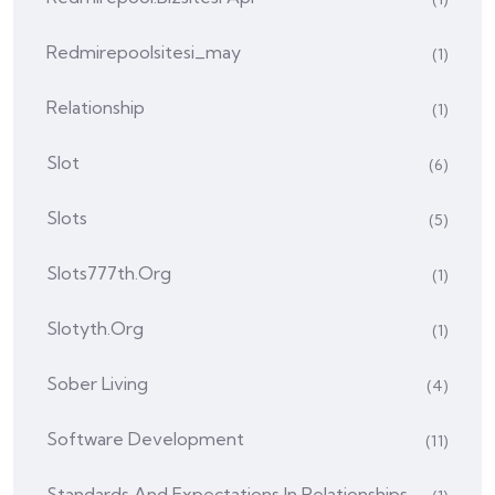
Redmirepoolsitesi_may
(1)
Relationship
(1)
Slot
(6)
Slots
(5)
Slots777th.org
(1)
Slotyth.org
(1)
Sober Living
(4)
Software Development
(11)
Standards And Expectations In Relationships