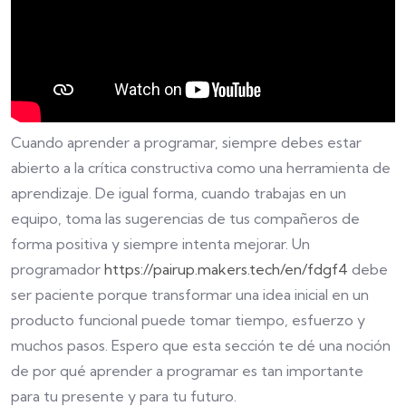
Cuando aprender a programar, siempre debes estar
abierto a la crítica constructiva como una herramienta de
aprendizaje. De igual forma, cuando trabajas en un
equipo, toma las sugerencias de tus compañeros de
forma positiva y siempre intenta mejorar. Un
programador
https://pairup.makers.tech/en/fdgf4
debe
ser paciente porque transformar una idea inicial en un
producto funcional puede tomar tiempo, esfuerzo y
muchos pasos. Espero que esta sección te dé una noción
de por qué aprender a programar es tan importante
para tu presente y para tu futuro.