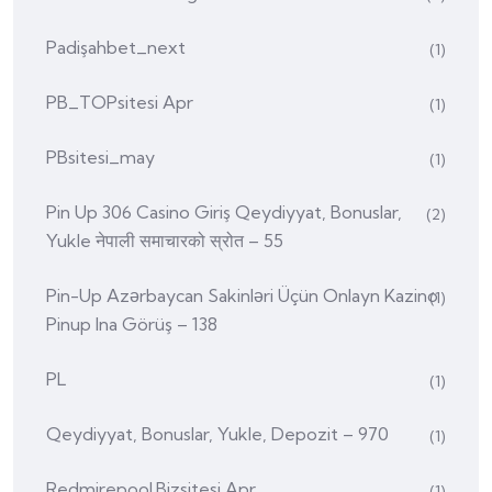
Padişahbet_next
(1)
PB_TOPsitesi Apr
(1)
PBsitesi_may
(1)
Pin Up 306 Casino Giriş Qeydiyyat, Bonuslar,
(2)
Yukle नेपाली समाचारको स्रोत – 55
Pin-Up Azərbaycan Sakinləri Üçün Onlayn Kazino
(1)
Pinup Ina Görüş – 138
PL
(1)
Qeydiyyat, Bonuslar, Yukle, Depozit – 970
(1)
Redmirepool.bizsitesi Apr
(1)