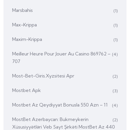
Marsbahis
(1)
Max-Krippa
(1)
Maxim-Krippa
(1)
Meilleur Heure Pour Jouer Au Casino 869762 –
(4)
707
Most-Bet-Giris.xyzsitesi Apr
(2)
Mostbet Apk
(3)
Mostbet Az Qeydiyyat Bonusla 550 Azn – 11
(4)
MostBet Azerbaycan: Bukmeykerin
(2)
Xüsusiyyətləri Veb Sayt Şirkəti MostBet Az 440