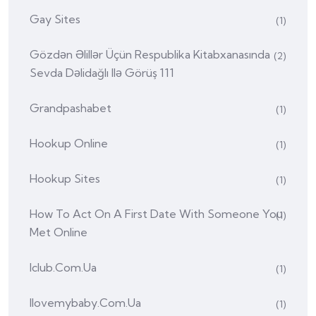
Gay Sites
(1)
Gözdən Əlillər Üçün Respublika Kitabxanasında
(2)
Sevda Dəlidağlı Ilə Görüş 111
Grandpashabet
(1)
Hookup Online
(1)
Hookup Sites
(1)
How To Act On A First Date With Someone You
(1)
Met Online
Iclub.com.ua
(1)
Ilovemybaby.com.ua
(1)