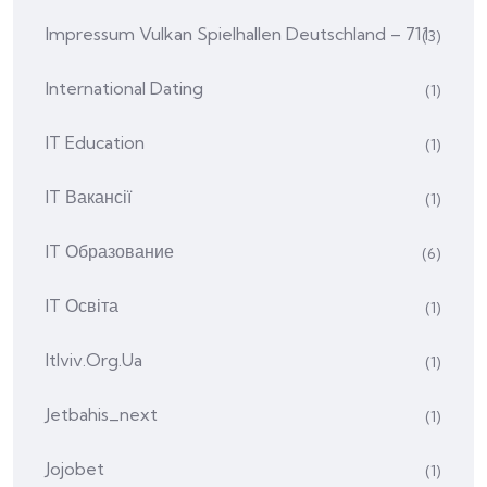
Impressum Vulkan Spielhallen Deutschland – 711
(3)
International Dating
(1)
IT Education
(1)
IT Вакансії
(1)
IT Образование
(6)
IT Освіта
(1)
Itlviv.org.ua
(1)
Jetbahis_next
(1)
Jojobet
(1)