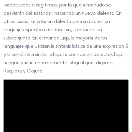
inadecuados o ilegítimos, por lo que a menudo se
desviarán del estándar, haciendo un nuevo dialecto. En
otros casos, se crea un dialecto para su uso en un
lenguaje específico de dominio, a menudo un
subconjunto. En el mundo Lisp, la mayoría de los
lenguajes que utilizan la sintaxis básica de una expresión S
y la semántica similar a Lisp se consideran dialectos Lisp,
aunque varían enormemente, al igual que, digamos,
Raqueta y Clojure.